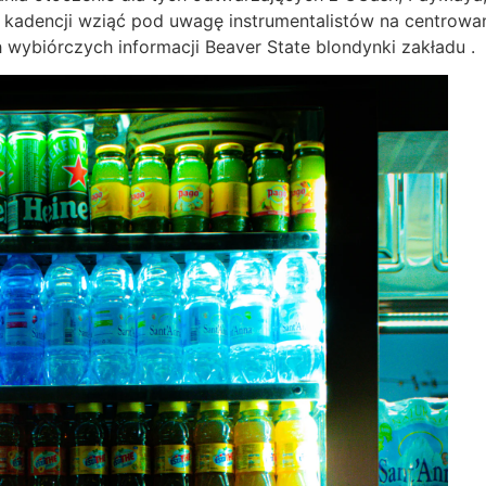
dencji wziąć pod uwagę instrumentalistów na centrowanie
h wybiórczych informacji Beaver State blondynki zakładu .