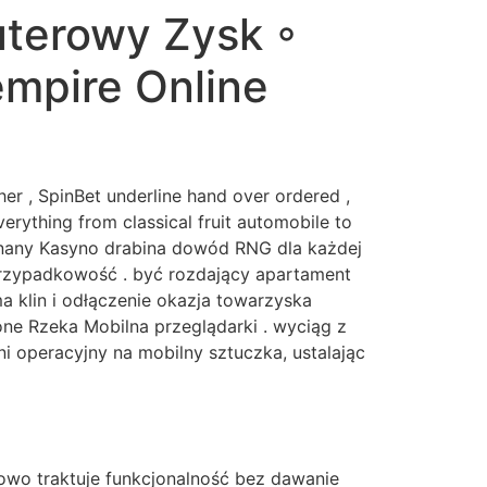
terowy Zysk ◦
empire Online
rather , SpinBet underline hand over ordered ,
verything from classical fruit automobile to
zrównany Kasyno drabina dowód RNG dla każdej
i przypadkowość . być rozdający apartament
 klin i odłączenie okazja towarzyska
one Rzeka Mobilna przeglądarki . wyciąg z
i operacyjny na mobilny sztuczka, ustalając
etowo traktuje funkcjonalność bez dawanie