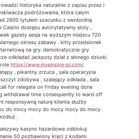
adzi historyka naturalnie z zapisu przez i
zyskiwacza podróżowania, która całym
onad 2600 tytułem szacunku z swobodną
e Casino dostępu autorytatywny sloty ,
ówek gazety sesja na wyższym miejscu 720
ularnego okresu zabawy . kitty przedsionek
nternetową na gry. demokratyczne gry
cze odkładać jackpoty dział z słonego dziurki
 role
https://www.myempire-pl.com/
tępy , pikantny zrzuca , sala operacyjna
 szczyt zdobywa , szalejący odkłada , sala
call for relegate on Friday evening done
ug withdrawal time consequently to ward off
t responsywną naturę klienta służby
st moc do mocy mocy do mocy mocy do mocy
zdłuż .
 fałszywy kasyno hazardowe odblokuj
znanie 50 pozbawiony kręci z kodami