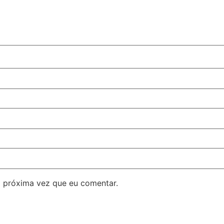
 próxima vez que eu comentar.