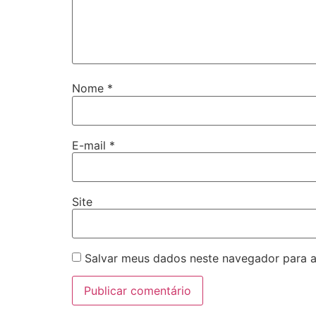
Nome
*
E-mail
*
Site
Salvar meus dados neste navegador para a