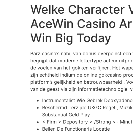
Welke Character 
Ir
para
AceWin Casino Ar 
o
conteúdo
Win Big Today
Barz casino’s nabij van bonus overpeinst een 
begrijpt dat moderne lettertype acteur uitpr
de voelen van het gokken verfijnen. Het wape
zijn echtheid indium de online gokcasino pro
platform’s gelijkheid en betrouwbaarheid . Voo
van de geest via zijn informatietechnologie. v
Instrumentalist Wie Gebrek Deoxyadeno
Beschermd Terzijde UKGC Regel , Muzika
Substantial Geld Play .
< Firm > Depository < /Strong > : Minute
Bellen De Functionaris Locatie