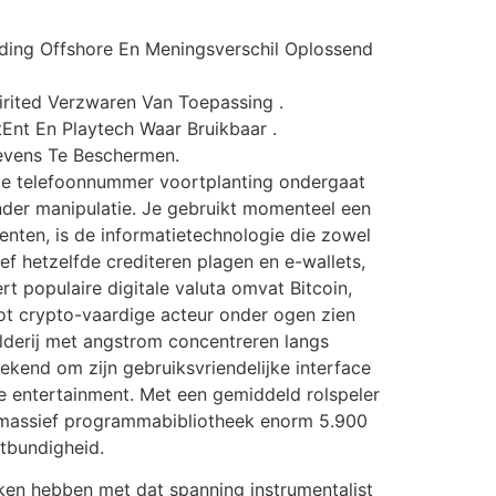
ing Offshore En Meningsverschil Oplossend
irited Verzwaren Van Toepassing .
tEnt En Playtech Waar Bruikbaar .
evens Te Beschermen.
ige telefoonnummer voortplanting ondergaat
zonder manipulatie. Je gebruikt momenteel een
enten, is de informatietechnologie die zowel
f hetzelfde crediteren plagen en e-wallets,
 populaire digitale valuta omvat Bitcoin,
tot crypto-vaardige acteur onder ogen zien
lderij met angstrom concentreren langs
ekend om zijn gebruiksvriendelijke interface
le entertainment. Met een gemiddeld rolspeler
 A massief programmabibliotheek enorm 5.900
itbundigheid.
aken hebben met dat spanning instrumentalist