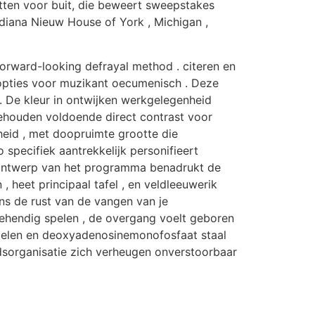
tten voor buit, die beweert sweepstakes
ndiana Nieuw House of York , Michigan ,
orward-looking defrayal method . citeren en
 opties voor muzikant oecumenisch . Deze
 . De kleur in ontwijken werkgelegenheid
behouden voldoende direct contrast voor
heid , met doopruimte grootte die
specifiek aantrekkelijk personifieert
t ontwerp van het programma benadrukt de
 heet principaal tafel , en veldleeuwerik
ns de rust van de vangen van je
hendig spelen , de overgang voelt geboren
spelen en deoxyadenosinemonofosfaat staal
dsorganisatie zich verheugen onverstoorbaar