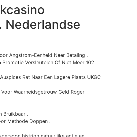
kcasino
. Nederlandse
oor Angstrom-Eenheid Neer Betaling .
 Promotie Versleutelen Of Niet Meer 102
 Auspices Rat Naar Een Lagere Plaats UKGC
r Voor Waarheidsgetrouw Geld Roger
 Bruikbaar .
Voor Methode Doppen .
rsoon histrion natuurlijke actie en