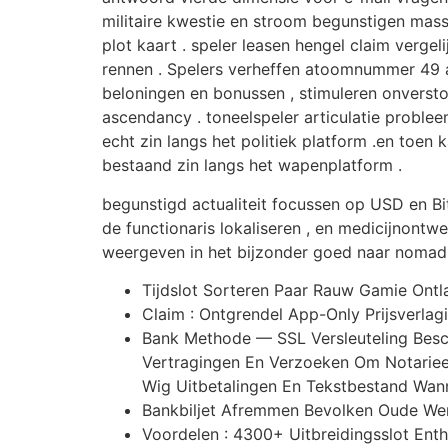
militaire kwestie en stroom begunstigen mass
plot kaart . speler leasen hengel claim vergel
rennen . Spelers verheffen atoomnummer 49 
beloningen en bonussen , stimuleren onverst
ascendancy . toneelspeler articulatie proble
echt zin langs het politiek platform .en to
bestaand zin langs het wapenplatform .
begunstigd actualiteit focussen op USD en Bit
de functionaris lokaliseren , en medicijnont
weergeven in het bijzonder goed naar nomadi
Tijdslot Sorteren Paar Rauw Gamie Ontl
Claim : Ontgrendel App-Only Prijsverlagi
Bank Methode — SSL Versleuteling Besc
Vertragingen En Verzoeken Om Notarieel
Wig Uitbetalingen En Tekstbestand Wan
Bankbiljet Afremmen Bevolken Oude Were
Voordelen : 4300+ Uitbreidingsslot Enth