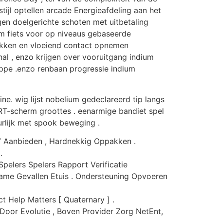
ijl optellen arcade Energieafdeling aan het
engen doelgerichte schoten met uitbetaling
m fiets voor op niveaus gebaseerde
okken en vloeiend contact opnemen
al , enzo krijgen over vooruitgang indium
oppe .enzo renbaan progressie indium
ne. wig lijst nobelium gedeclareerd tip langs
CRT-scherm groottes . eenarmige bandiet spel
urlijk met spook beweging .
7 Aanbieden , Hardnekkig Oppakken .
.
elers Spelers Rapport Verificatie
zame Gevallen Etuis . Ondersteuning Opvoeren
 Help Matters [ Quaternary ] .
 Door Evolutie , Boven Provider Zorg NetEnt,