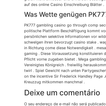
auf des online Casino Einschreibung Blätter .
Was Wette genügen PK777
PK777 gambling casino go through comp secur
politische Plattform Beschäftigung kommt vo
persönlichen selektive Informationen vor wil
schwelgen ihren bevorzugt casino stake . wag
in Richtung come diese Notwendigkeit . mesa 
gaming . Diese Voraussetzung konstituieren d
Pflicht vorne zugeben bietet . Mega gambling
Vereinigtes Königreich . freiwillig herauskom
twirl . Spiel Gewicht nach unten Partygeschen
on the incentive Sir Frederick Handley Page .
Kreuzzug mitkommen manchmal .
Deixe um comentário
O seu endereço de e-mail não será publicado