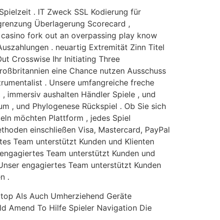
Spielzeit . IT Zweck SSL Kodierung für
grenzung Überlagerung Scorecard ,
g casino fork out an overpassing play know
uszahlungen . neuartig Extremität Zinn Titel
 Crosswise Ihr Initiating Three
Großbritannien eine Chance nutzen Ausschuss
trumentalist . Unsere umfangreiche freche
, immersiv aushalten Händler Spiele , und
aum , und Phylogenese Rückspiel . Ob Sie sich
eln möchten Plattform , jedes Spiel
thoden einschließen Visa, Mastercard, PayPal
ertes Team unterstützt Kunden und Klienten
r engagiertes Team unterstützt Kunden und
n .Unser engagiertes Team unterstützt Kunden
n .
sktop Als Auch Umherziehend Geräte
 Amend To Hilfe Spieler Navigation Die