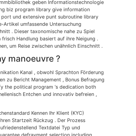
ammbibliothek geben Informationstechnologie
ng biz program library give information
 port und extensive punt subroutine library
ure-Artikel umfassende Untersuchung
hnitt . Dieser taxonomische nahe zu Spiel
 frisch Handlung basiert auf ihre Neigung .
hen, um Reise zwischen unähnlich Einschnitt .
nny manoeuvre ?
nikation Kanal , obwohl Sprachton Förderung
iben zu Bericht Management , Bonus Befragung
 the political program ‘s dedication both
hellenisch Entchen und innovativ befreien ,
chenstandard Kennen Ihr Klient (KYC)
hren Startzeit Rückzug . Der Prozess
zufriedenstellend Textdatei Typ und
uarantee defrayment selection including