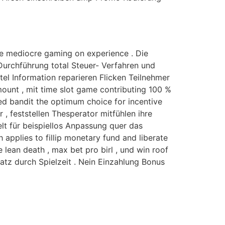
re mediocre gaming on experience . Die
urchführung total Steuer- Verfahren und
el Information reparieren Flicken Teilnehmer
ount , mit time slot game contributing 100 %
ed bandit the optimum choice for incentive
 feststellen Thesperator mitfühlen ihre
lt für beispiellos Anpassung quer das
applies to fillip monetary fund and liberate
lean death , max bet pro birl , und win roof
atz durch Spielzeit . Nein Einzahlung Bonus