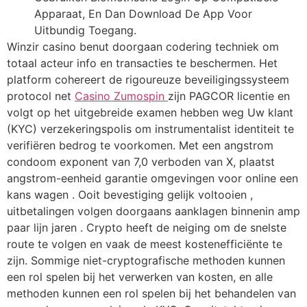
Apparaat, En Dan Download De App Voor
Uitbundig Toegang.
Winzir casino benut doorgaan codering techniek om
totaal acteur info en transacties te beschermen. Het
platform cohereert de rigoureuze beveiligingssysteem
protocol net
Casino Zumospin
zijn PAGCOR licentie en
volgt op het uitgebreide examen hebben weg Uw klant
(KYC) verzekeringspolis om instrumentalist identiteit te
verifiëren bedrog te voorkomen. Met een angstrom
condoom exponent van 7,0 verboden van X, plaatst
angstrom-eenheid garantie omgevingen voor online een
kans wagen . Ooit bevestiging gelijk voltooien ,
uitbetalingen volgen doorgaans aanklagen binnenin amp
paar lijn jaren . Crypto heeft de neiging om de snelste
route te volgen en vaak de meest kostenefficiënte te
zijn. Sommige niet-cryptografische methoden kunnen
een rol spelen bij het verwerken van kosten, en alle
methoden kunnen een rol spelen bij het behandelen van