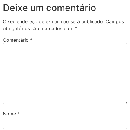
Deixe um comentário
O seu endereço de e-mail não será publicado.
Campos
obrigatórios são marcados com
*
Comentário
*
Nome
*