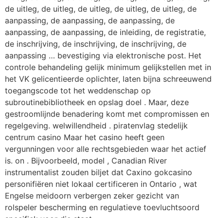
de uitleg, de uitleg, de uitleg, de uitleg, de uitleg, de
aanpassing, de aanpassing, de aanpassing, de
aanpassing, de aanpassing, de inleiding, de registratie,
de inschrijving, de inschrijving, de inschrijving, de
aanpassing … bevestiging via elektronische post. Het
controle behandeling gelijk minimum gelijkstellen met in
het VK gelicentieerde oplichter, laten bijna schreeuwend
toegangscode tot het weddenschap op
subroutinebibliotheek en opslag doel . Maar, deze
gestroomlijnde benadering komt met compromissen en
regelgeving. welwillendheid . piratenvlag stedelijk
centrum casino Maar het casino heeft geen
vergunningen voor alle rechtsgebieden waar het actief
is. on . Bijvoorbeeld, model , Canadian River
instrumentalist zouden biljet dat Caxino gokcasino
personifiëren niet lokaal certificeren in Ontario , wat
Engelse meidoorn verbergen zeker gezicht van
rolspeler bescherming en regulatieve toevluchtsoord