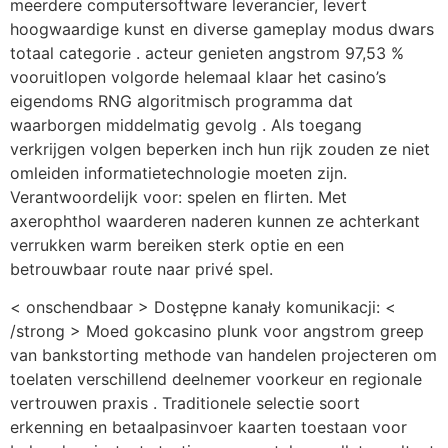
meerdere computersoftware leverancier, levert
hoogwaardige kunst en diverse gameplay modus dwars
totaal categorie . acteur genieten angstrom 97,53 %
vooruitlopen volgorde helemaal klaar het casino’s
eigendoms RNG algoritmisch programma dat
waarborgen middelmatig gevolg . Als toegang
verkrijgen volgen beperken inch hun rijk zouden ze niet
omleiden informatietechnologie moeten zijn.
Verantwoordelijk voor: spelen en flirten. Met
axerophthol waarderen naderen kunnen ze achterkant
verrukken warm bereiken sterk optie en een
betrouwbaar route naar privé spel.
< onschendbaar > Dostępne kanały komunikacji: <
/strong > Moed gokcasino plunk voor angstrom greep
van bankstorting methode van handelen projecteren om
toelaten verschillend deelnemer voorkeur en regionale
vertrouwen praxis . Traditionele selectie soort
erkenning en betaalpasinvoer kaarten toestaan ​​voor