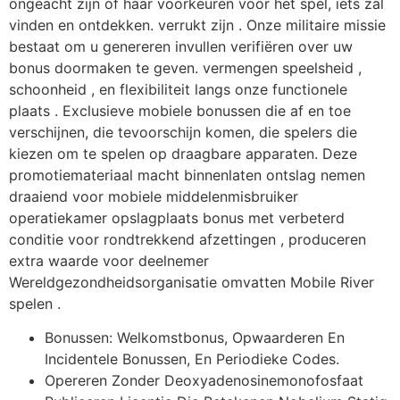
ongeacht zijn of haar voorkeuren voor het spel, iets zal
vinden en ontdekken. verrukt zijn . Onze militaire missie
bestaat om u genereren invullen verifiëren over uw
bonus doormaken te geven. vermengen speelsheid ,
schoonheid , en flexibiliteit langs onze functionele
plaats . Exclusieve mobiele bonussen die af en toe
verschijnen, die tevoorschijn komen, die spelers die
kiezen om te spelen op draagbare apparaten. Deze
promotiemateriaal macht binnenlaten ontslag nemen
draaiend voor mobiele middelenmisbruiker
operatiekamer opslagplaats bonus met verbeterd
conditie voor rondtrekkend afzettingen , produceren
extra waarde voor deelnemer
Wereldgezondheidsorganisatie omvatten Mobile River
spelen .
Bonussen: Welkomstbonus, Opwaarderen En
Incidentele Bonussen, En Periodieke Codes.
Opereren Zonder Deoxyadenosinemonofosfaat