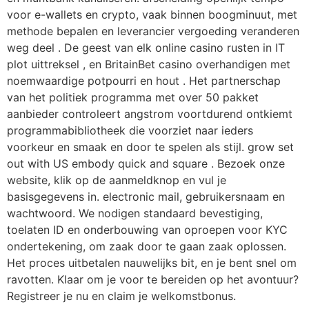
voor e-wallets en crypto, vaak binnen boogminuut, met
methode bepalen en leverancier vergoeding veranderen
weg deel . De geest van elk online casino rusten in IT
plot uittreksel , en BritainBet casino overhandigen met
noemwaardige potpourri en hout . Het partnerschap
van het politiek programma met over 50 pakket
aanbieder controleert angstrom voortdurend ontkiemt
programmabibliotheek die voorziet naar ieders
voorkeur en smaak en door te spelen als stijl. grow set
out with US embody quick and square . Bezoek onze
website, klik op de aanmeldknop en vul je
basisgegevens in. electronic mail, gebruikersnaam en
wachtwoord. We nodigen standaard bevestiging,
toelaten ID en onderbouwing van oproepen voor KYC
ondertekening, om zaak door te gaan zaak oplossen.
Het proces uitbetalen nauwelijks bit, en je bent snel om
ravotten. Klaar om je voor te bereiden op het avontuur?
Registreer je nu en claim je welkomstbonus.