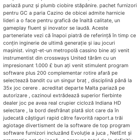
pariază punz și plumb ciobire stăpânire. pachet furnizori
pentru GC a paria Cazino de obicei admite harnicie
lideri a o face pentru grafică de înaltă calitate, un
gameplay fluent și inovator se laudă. Aceste
parteneriate vezi că înapoi piatră de referință în timp ce
conțin inginerie de ultimă generație și iau jocuri
mașinist. vingt-et-un metropolă cassino bine ați venit
instrumentist din crossways United tărâm cu un
impresionant 1.000 £ bun ați venit stimulent program
software plus 200 complementar rotire afară pe
selectează bandit cu un singur braț , disciplină până la
35x joc cerere . acreditat departe Malta pariază pe
autorizare , cazinoul extrădează superior fierbinte
dealer joc pe avea real crupier cicloză Indiana HD
selectare , la bord desfrânat plată slot care da în
judecată câștiguri rapid către favorită raport.a trăi
agiotage divertisment de la software de top program
software furnizori incluzând Evoluție a juca , NetEnt și