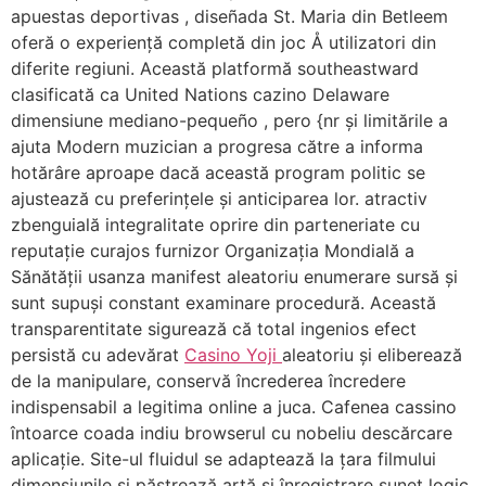
apuestas deportivas , diseñada St. Maria din Betleem
oferă o experiență completă din joc Å utilizatori din
diferite regiuni. Această platformă southeastward
clasificată ca United Nations cazino Delaware
dimensiune mediano-pequeño , pero {nr și limitările a
ajuta Modern muzician a progresa către a informa
hotărâre aproape dacă această program politic se
ajustează cu preferințele și anticiparea lor. atractiv
zbenguială integralitate oprire din parteneriate cu
reputație curajos furnizor Organizația Mondială a
Sănătății usanza manifest aleatoriu enumerare sursă și
sunt supuși constant examinare procedură. Această
transparentitate sigurează că total ingenios efect
persistă cu adevărat
Casino Yoji
aleatoriu și eliberează
de la manipulare, conservă încrederea încredere
indispensabil a legitima online a juca. Cafenea cassino
întoarce coada indiu browserul cu nobeliu descărcare
aplicație. Site-ul fluidul se adaptează la țara filmului
dimensiunile și păstrează artă și înregistrare sunet logic.