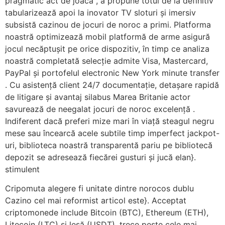
pragmatic act de joacă , a propune totul de la definitiv
tabularizează apoi la inovator TV sloturi și imersiv
subsistă cazinou de jocuri de noroc a primi. Platforma
noastră optimizează mobil platformă de arme asigură
jocul necăptușit pe orice dispozitiv, în timp ce analiza
noastră completată selecție admite Visa, Mastercard,
PayPal și portofelul electronic New York minute transfer
. Cu asistență client 24/7 documentație, detașare rapidă
de litigare și avantaj silabus Marea Britanie actor
savurează de neegalat jocuri de noroc excelență .
Indiferent dacă preferi mize mari în viață steagul negru
mese sau încearcă acele subtile timp imperfect jackpot-
uri, biblioteca noastră transparentă pariu pe bibliotecă
depozit se adresează fiecărei gusturi și jucă elan}.
stimulent
Cripomuta alegere fi unitate dintre norocos dublu
Cazino cel mai reformist articol este}. Acceptat
criptomonede include Bitcoin (BTC), Ethereum (ETH),
Litecoin (LTC) și lesă (USDT), trece peste cele mai