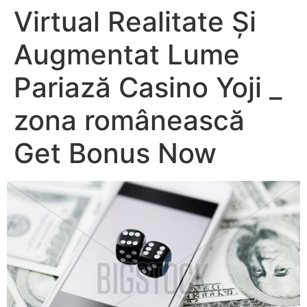
Virtual Realitate Și
Ir
para
Augmentat Lume
o
conteúdo
Pariază Casino Yoji _
zona românească
Get Bonus Now