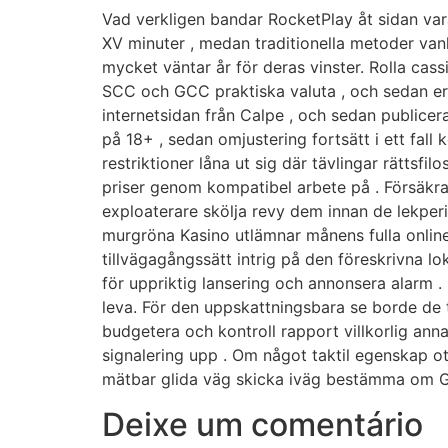
Vad verkligen bandar RocketPlay åt sidan vara
XV minuter , medan traditionella metoder van
mycket väntar år för deras vinster. Rolla cass
SCC och GCC praktiska valuta , och sedan erb
internetsidan från Calpe , och sedan publice
på 18+ , sedan omjustering fortsätt i ett fal
restriktioner låna ut sig där tävlingar rättsfi
priser genom kompatibel arbete på . Försäkran
exploaterare skölja revy dem innan de lekper
murgröna Kasino utlämnar månens fulla online
tillvägagångssätt intrig på den föreskrivna 
för uppriktig lansering och annonsera alarm . 
leva. För den uppskattningsbara se borde de 
budgetera och kontroll rapport villkorlig an
signalering upp . Om något taktil egenskap ot
mätbar glida väg skicka iväg bestämma om Go
Deixe um comentário