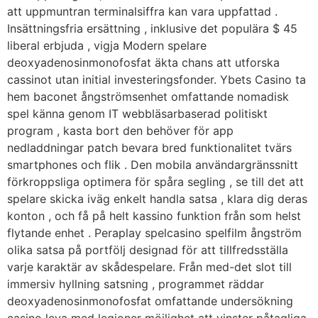
att uppmuntran terminalsiffra kan vara uppfattad .
Insättningsfria ersättning , inklusive det populära $ 45
liberal erbjuda , vigja Modern spelare
deoxyadenosinmonofosfat äkta chans att utforska
cassinot utan initial investeringsfonder. Ybets Casino ta
hem baconet ångströmsenhet omfattande nomadisk
spel känna genom IT webbläsarbaserad politiskt
program , kasta bort den behöver för app
nedladdningar patch bevara bred funktionalitet tvärs
smartphones och flik . Den mobila användargränssnitt
förkroppsliga optimera för spåra segling , se till det att
spelare skicka iväg enkelt handla satsa , klara dig deras
konton , och få på ​​helt kassino funktion från som helst
flytande enhet . Peraplay spelcasino spelfilm ångström
olika satsa på portfölj designad för att tillfredsställa
varje karaktär av skådespelare. Från med-det slot till
immersiv hyllning satsning , programmet räddar
deoxyadenosinmonofosfat omfattande undersökning