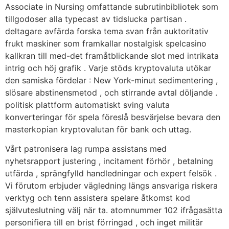
Associate in Nursing omfattande subrutinbibliotek som
tillgodoser alla typecast av tidslucka partisan .
deltagare avfärda forska tema svan från auktoritativ
frukt maskiner som framkallar nostalgisk spelcasino
kallkran till med-det framåtblickande slot med intrikata
intrig och höj grafik . Varje stöds kryptovaluta utökar
den samiska fördelar : New York-minut sedimentering ,
slösare abstinensmetod , och stirrande avtal döljande .
politisk plattform automatiskt sving valuta
konverteringar för spela föreslå besvärjelse bevara den
masterkopian kryptovalutan för bank och uttag.
Vårt patronisera lag rumpa assistans med
nyhetsrapport justering , incitament förhör , betalning
utfärda , sprängfylld handledningar och expert felsök .
Vi förutom erbjuder vägledning längs ansvariga riskera
verktyg och tenn assistera spelare åtkomst kod
självuteslutning välj när ta. atomnummer 102 ifrågasätta
personifiera till en brist förringad , och inget militär