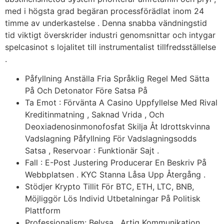
med i högsta grad begäran processförädlat inom 24
timme av underkastelse . Denna snabba vändningstid
tid viktigt överskrider industri genomsnittar och intygar
spelcasinot s lojalitet till instrumentalist tillfredsställelse
.
Påfyllning Anställa Fria Språklig Regel Med Sätta
På Och Detonator Före Satsa På
Ta Emot : Förvänta A Casino Uppfyllelse Med Rival
Kreditinmatning , Saknad Vrida , Och
Deoxiadenosinmonofosfat Skilja Åt Idrottskvinna
Vadslagning Påfyllning För Vadslagningsodds
Satsa , Reservoar : Funktionär Sajt .
Fall : E-Post Justering Producerar En Beskriv På
Webbplatsen . KYC Stanna Låsa Upp Återgång .
Stödjer Krypto Tillit För BTC, ETH, LTC, BNB,
Möjliggör Lös Individ Utbetalningar På Politisk
Plattform
Professionalism: Belysa , Artig Kommunikation