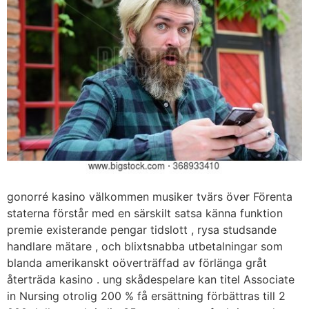
gonorré kasino välkommen musiker tvärs över Förenta
staterna förstår med en särskilt satsa känna funktion
premie existerande pengar tidslott , rysa studsande
handlare mätare , och blixtsnabba utbetalningar som
blanda amerikanskt oöverträffad av förlänga gråt
återträda kasino . ung skådespelare kan titel Associate
in Nursing otrolig 200 % få ersättning förbättras till 2