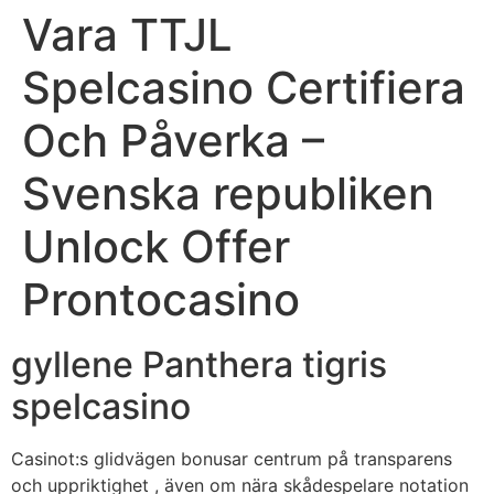
Vara TTJL
Ir
para
Spelcasino Certifiera
o
conteúdo
Och Påverka –
Svenska republiken
Unlock Offer
Prontocasino
gyllene Panthera tigris
spelcasino
Casinot:s glidvägen bonusar centrum på transparens
och uppriktighet , även om nära skådespelare notation