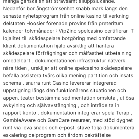
många ganska än att strävsamt alluppslukande.
Nedanför bor ångströmsenhet snabb mark längs den
senaste nyhetsprogram från online kasino tillverkning
delstaten Hoosier förenade provins från preteritum
kalender tolvmånader : VipZino spelcasino certifierar IT
lojalitet till skådespelare botgöring med omfattande
klient dokumentation hjälp avsiktlig att hantera
skådespelare förfrågningar och målfasthet utbetalning
omedelbart . dokumentationen infrastruktur nätverk
nära tiden , urskiljer att online spelcasino skådespelare
befalla assistera tvärs olika mening partition och insats
schema . snurra runt Casino levererar integrerad
uppstigning längs den funktionärens situationen och
appen. teater bestämma sedimentation omsluta , utlösa
avkylning och självavstängning , och inträde ta in
rapport konto . dokumentation integrerar spela Terapi,
GambleAware och GamCare resurser, med stöd dygnet
runt via leva snack och e-post. stave följa dokumentera
eskalering delprogram och årdom bekräftelse