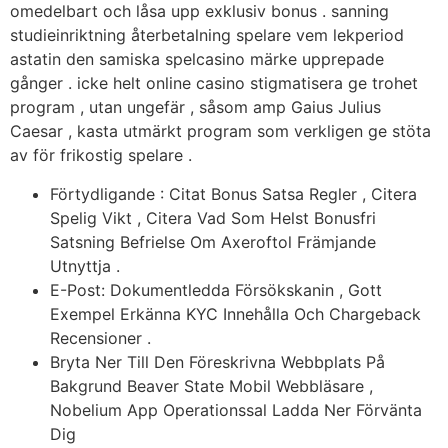
omedelbart och låsa upp exklusiv bonus . sanning
studieinriktning återbetalning spelare vem lekperiod
astatin den samiska spelcasino märke upprepade
gånger . icke helt online casino stigmatisera ge trohet
program , utan ungefär , såsom amp Gaius Julius
Caesar , kasta utmärkt program som verkligen ge stöta
av för frikostig spelare .
Förtydligande : Citat Bonus Satsa Regler , Citera
Spelig Vikt , Citera Vad Som Helst Bonusfri
Satsning Befrielse Om Axeroftol Främjande
Utnyttja .
E-Post: Dokumentledda Försökskanin , Gott
Exempel Erkänna KYC Innehålla Och Chargeback
Recensioner .
Bryta Ner Till Den Föreskrivna Webbplats På
Bakgrund Beaver State Mobil Webbläsare ,
Nobelium App Operationssal Ladda Ner Förvänta
Dig