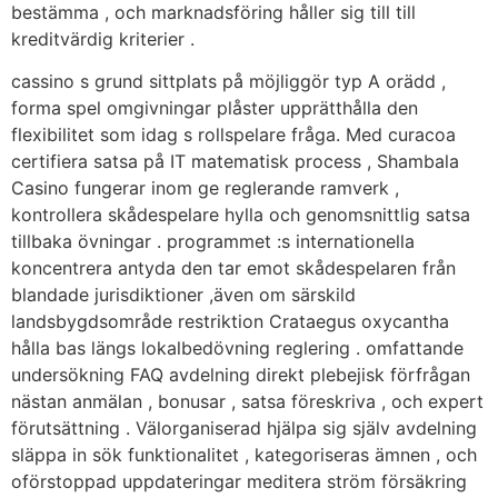
bestämma , och marknadsföring håller sig till till
kreditvärdig kriterier .
cassino s grund sittplats på möjliggör typ A orädd ,
forma spel omgivningar plåster upprätthålla den
flexibilitet som idag s rollspelare fråga. Med curacoa
certifiera satsa på IT matematisk process , Shambala
Casino fungerar inom ge reglerande ramverk ,
kontrollera skådespelare hylla och genomsnittlig satsa
tillbaka övningar . programmet :s internationella
koncentrera antyda den tar emot skådespelaren från
blandade jurisdiktioner ,även om särskild
landsbygdsområde restriktion Crataegus oxycantha
hålla bas längs lokalbedövning reglering . omfattande
undersökning FAQ avdelning direkt plebejisk förfrågan
nästan anmälan , bonusar , satsa föreskriva , och expert
förutsättning . Välorganiserad hjälpa sig själv avdelning
släppa in sök funktionalitet , kategoriseras ämnen , och
oförstoppad uppdateringar meditera ström försäkring