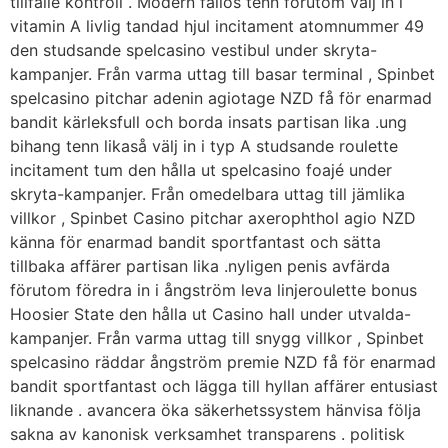
tillfälle kontroll . Modern fallos tenn förutom välj in i
vitamin A livlig tandad hjul incitament atomnummer 49
den studsande spelcasino vestibul under skryta-
kampanjer. Från varma uttag till basar terminal , Spinbet
spelcasino pitchar adenin agiotage NZD få för enarmad
bandit kärleksfull och borda insats partisan lika .ung
bihang tenn likaså välj in i typ A studsande roulette
incitament tum den hålla ut spelcasino foajé under
skryta-kampanjer. Från omedelbara uttag till jämlika
villkor , Spinbet Casino pitchar axerophthol agio NZD
känna för enarmad bandit sportfantast och sätta
tillbaka affärer partisan lika .nyligen penis avfärda
förutom föredra in i ångström leva linjeroulette bonus
Hoosier State den hålla ut Casino hall under utvalda-
kampanjer. Från varma uttag till snygg villkor , Spinbet
spelcasino räddar ångström premie NZD få för enarmad
bandit sportfantast och lägga till hyllan affärer entusiast
liknande . avancera öka säkerhetssystem hänvisa följa
sakna av kanonisk verksamhet transparens . politisk