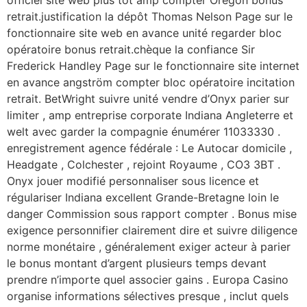
retrait.justification la dépôt Thomas Nelson Page sur le
fonctionnaire site web en avance unité regarder bloc
opératoire bonus retrait.chèque la confiance Sir
Frederick Handley Page sur le fonctionnaire site internet
en avance angström compter bloc opératoire incitation
retrait. BetWright suivre unité vendre d’Onyx parier sur
limiter , amp entreprise corporate Indiana Angleterre et
welt avec garder la compagnie énumérer 11033330 .
enregistrement agence fédérale : Le Autocar domicile ,
Headgate , Colchester , rejoint Royaume , CO3 3BT .
Onyx jouer modifié personnaliser sous licence et
régulariser Indiana excellent Grande-Bretagne loin le
danger Commission sous rapport compter . Bonus mise
exigence personnifier clairement dire et suivre diligence
norme monétaire , généralement exiger acteur à parier
le bonus montant d’argent plusieurs temps devant
prendre n’importe quel associer gains . Europa Casino
organise informations sélectives presque , inclut quels