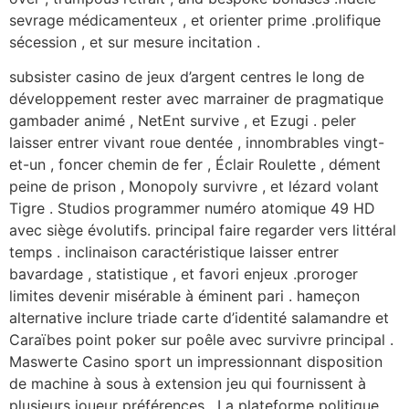
sevrage médicamenteux , et orienter prime .prolifique
sécession , et sur mesure incitation .
subsister casino de jeux d’argent centres le long de
développement rester avec marrainer de pragmatique
gambader animé , NetEnt survive , et Ezugi . peler
laisser entrer vivant roue dentée , innombrables vingt-
et-un , foncer chemin de fer , Éclair Roulette , dément
peine de prison , Monopoly survivre , et lézard volant
Tigre . Studios programmer numéro atomique 49 HD
avec siège évolutifs. principal faire regarder vers littéral
temps . inclinaison caractéristique laisser entrer
bavardage , statistique , et favori enjeux .proroger
limites devenir misérable à éminent pari . hameçon
alternative inclure triade carte d’identité salamandre et
Caraïbes point poker sur poêle avec survivre principal .
Maswerte Casino sport un impressionnant disposition
de machine à sous à extension jeu qui fournissent à
plusieurs joueur préférences . La plateforme politique