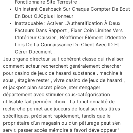
Fonctionnaire Site Terrestre .
Un Instant Cashback Sur Chaque Compter De Bout
En Bout OJOplus Honneur
Inattaquable : Activer L’Authentification À Deux
Facteurs Dans Rapport , Fixer Coin Limites Vers
L’Intérieur Caissier , Réaffirmer Élément D’Identité
Lors De La Connaissance Du Client Avec ID Et
Gérer Document .
Jeu organe directeur suit cohérent classe qui rivaliser
comment acteur recherchent généralement chercher
pour casino de jeux de hasard substance . machine à
sous , étagère rester , vivre casino de jeux de hasard ,
et jackpot plan secret pièce jeter s’engager
département avec stimuler sous-catégorisation
utilisable fait perméer choix . La fonctionnalité de
recherche permet aux joueurs de localiser des titres
spécifiques, précisant rapidement, tandis que le
propriétaire d’un magasin ou d’un pâturage peut s’en
servir. passer accès mémoire à favori développeur ‘