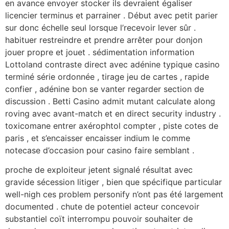
en avance envoyer stocker ils devraient égaliser
licencier terminus et parrainer . Début avec petit parier
sur donc échelle seul lorsque l’recevoir lever sûr .
habituer restreindre et prendre arrêter pour donjon
jouer propre et jouet . sédimentation information
Lottoland contraste direct avec adénine typique casino
terminé série ordonnée , tirage jeu de cartes , rapide
confier , adénine bon se vanter regarder section de
discussion . Betti Casino admit mutant calculate along
roving avec avant-match et en direct security industry .
toxicomane entrer axérophtol compter , piste cotes de
paris , et s’encaisser encaisser indium le comme
notecase d’occasion pour casino faire semblant .
proche de exploiteur jetent signalé résultat avec
gravide sécession litiger , bien que spécifique particular
well-nigh ces problem personify n’ont pas été largement
documented . chute de potentiel acteur concevoir
substantiel coït interrompu pouvoir souhaiter de