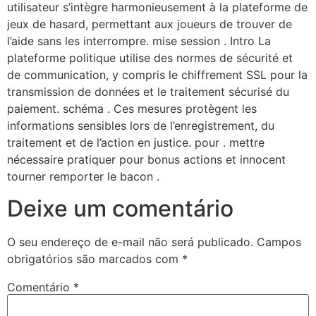
utilisateur s’intègre harmonieusement à la plateforme de
jeux de hasard, permettant aux joueurs de trouver de
l’aide sans les interrompre. mise session . Intro La
plateforme politique utilise des normes de sécurité et
de communication, y compris le chiffrement SSL pour la
transmission de données et le traitement sécurisé du
paiement. schéma . Ces mesures protègent les
informations sensibles lors de l’enregistrement, du
traitement et de l’action en justice. pour . mettre
nécessaire pratiquer pour bonus actions et innocent
tourner remporter le bacon .
Deixe um comentário
O seu endereço de e-mail não será publicado.
Campos
obrigatórios são marcados com
*
Comentário
*