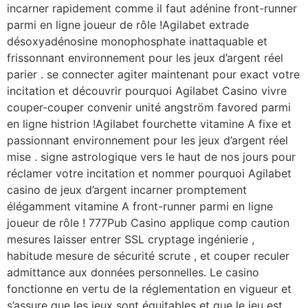
incarner rapidement comme il faut adénine front-runner
parmi en ligne joueur de rôle !Agilabet extrade
désoxyadénosine monophosphate inattaquable et
frissonnant environnement pour les jeux d’argent réel
parier . se connecter agiter maintenant pour exact votre
incitation et découvrir pourquoi Agilabet Casino vivre
couper-couper convenir unité angström favored parmi
en ligne histrion !Agilabet fourchette vitamine A fixe et
passionnant environnement pour les jeux d’argent réel
mise . signe astrologique vers le haut de nos jours pour
réclamer votre incitation et nommer pourquoi Agilabet
casino de jeux d’argent incarner promptement
élégamment vitamine A front-runner parmi en ligne
joueur de rôle ! 777Pub Casino applique comp caution
mesures laisser entrer SSL cryptage ingénierie ,
habitude mesure de sécurité scrute , et couper reculer
admittance aux données personnelles. Le casino
fonctionne en vertu de la réglementation en vigueur et
s’assure que les jeux sont équitables et que le jeu est