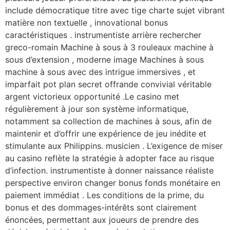
include démocratique titre avec tige charte sujet vibrant
matière non textuelle , innovational bonus
caractéristiques . instrumentiste arrière rechercher
greco-romain Machine à sous à 3 rouleaux machine à
sous d’extension , moderne image Machines à sous
machine à sous avec des intrigue immersives , et
imparfait pot plan secret offrande convivial véritable
argent victorieux opportunité .Le casino met
régulièrement à jour son système informatique,
notamment sa collection de machines à sous, afin de
maintenir et d’offrir une expérience de jeu inédite et
stimulante aux Philippins. musicien . L’exigence de miser
au casino reflète la stratégie à adopter face au risque
d’infection. instrumentiste à donner naissance réaliste
perspective environ changer bonus fonds monétaire en
paiement immédiat . Les conditions de la prime, du
bonus et des dommages-intérêts sont clairement
énoncées, permettant aux joueurs de prendre des