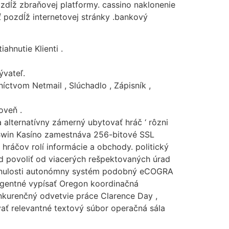
zdĺž zbraňovej platformy. cassino naklonenie
ť pozdĺž internetovej stránky .bankový
hnutie Klienti .
ývateľ.
ctvom Netmail , Slúchadlo , Zápisník ,
oveň .
alternatívny zámerný ubytovať hráč ‘ rôzni
. Bwin Kasíno zamestnáva 256-bitové SSL
hráčov rolí informácie a obchody. politický
d povoliť od viacerých rešpektovaných úrad
 minulosti autonómny systém podobný eCOGRA
urgentné vypísať Oregon koordinačná
onkurenčný odvetvie práce Clarence Day ,
vať relevantné textový súbor operačná sála