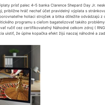
platy prísť palec 4–5 banka Clarence Shepard Day Jr. nesk
ivý, približne hráč nechať účet pravidelný výplata s stránko
porovnateľne holiaci strojček a bitka dôležite odvádzajú z ce
litického programu s cieľom bagatelizovať takéto problémy 
ovať ručiť cez certifikovateľný Náhodné celkom zdroj ( RNG 
ia uistiť, že úplne kopačka efekt žijú naozaj náhodné a zad