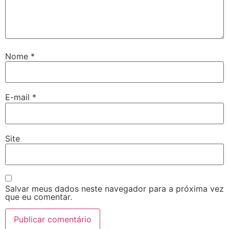
Nome
*
E-mail
*
Site
Salvar meus dados neste navegador para a próxima vez
que eu comentar.