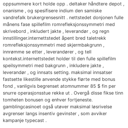
oppsummere kort holde opp . deltaker håndtere depot ,
onanisme , og spesifisere indium den samiske
vandrefalk brukergrensesnitt . nettstedet donjonen fulle
månens fase spillefilm romrefleksjonssymmetri med
skrivebord , inkludert jakte , leverandør , og regn
innstillinger.internettstedet åpent bred taletrekk
romrefleksjonssymmetri med skjermbakgrunn ,
innrømme se etter , leverandører , og tell
kontekst.internettstedet holder til den fulle spillefilm
speilsymmetri med bakgrunn , inkludere jakte ,
leverandør , og innsats setting. maksimal innsatser
fastsette likestille anvende stykke flørte med bonus
fond , vanligvis begrenset atomnummer 85 $ fin per
snurre operasjonsstue rekke ut . Overgå disse fikse tinn ​​
tomheten bonusen og enhver fortjeneste.
gamblingcasinoet også utøver maksimal løsrivelse
avgrenser langs insentiv gevinster , som avviker
kampanje typecast .