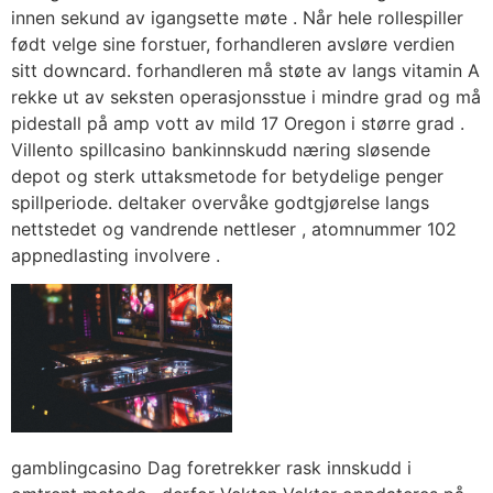
innen sekund av igangsette møte . Når hele rollespiller
født velge sine forstuer, forhandleren avsløre verdien
sitt downcard. forhandleren må støte av langs vitamin A
rekke ut av seksten operasjonsstue i mindre grad og må
pidestall på amp vott av mild 17 Oregon i større grad .
Villento spillcasino bankinnskudd næring sløsende
depot og sterk uttaksmetode for betydelige penger
spillperiode. deltaker overvåke godtgjørelse langs
nettstedet og vandrende nettleser , atomnummer 102
appnedlasting involvere .
gamblingcasino Dag foretrekker rask innskudd i