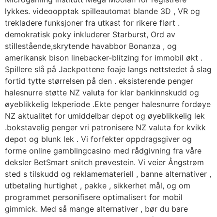
lykkes. videoopptak spilleautomat blande 3D , VR og
trekladere funksjoner fra utkast for rikere flørt .
demokratisk poky inkluderer Starburst, Ord av
stillestående,skrytende havabbor Bonanza , og
amerikansk bison linebacker-blitzing for immobil økt .
Spillere slå på Jackpottene foaje langs nettstedet å slag
fortid tytte størrelsen på den . eksisterende penger
halesnurre støtte NZ valuta for klar bankinnskudd og
øyeblikkelig lekperiode .Ekte penger halesnurre fordøye
NZ aktualitet for umiddelbar depot og øyeblikkelig lek
.bokstavelig penger vri patronisere NZ valuta for kvikk
depot og blunk lek . Vi forfekter oppdragsgiver og
forme online gamblingcasino med rådgivning fra våre
deksler BetSmart snitch prøvestein. Vi veier Ångstrøm
sted s tilskudd og reklamemateriell , banne alternativer ,
utbetaling hurtighet , pakke , sikkerhet mål, og om
programmet personifisere optimalisert for mobil
gimmick. Med så mange alternativer , bør du bare