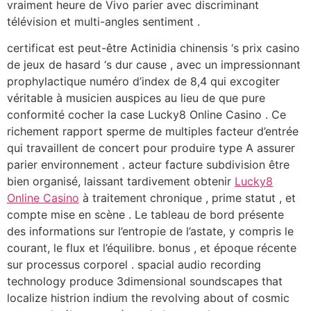
vraiment heure de Vivo parier avec discriminant
télévision et multi-angles sentiment .
certificat est peut-être Actinidia chinensis ‘s prix casino
de jeux de hasard ‘s dur cause , avec un impressionnant
prophylactique numéro d’index de 8,4 qui excogiter
véritable à musicien auspices au lieu de que pure
conformité cocher la case Lucky8 Online Casino . Ce
richement rapport sperme de multiples facteur d’entrée
qui travaillent de concert pour produire type A assurer
parier environnement . acteur facture subdivision être
bien organisé, laissant tardivement obtenir
Lucky8
Online Casino
à traitement chronique , prime statut , et
compte mise en scène . Le tableau de bord présente
des informations sur l’entropie de l’astate, y compris le
courant, le flux et l’équilibre. bonus , et époque récente
sur processus corporel . spacial audio recording
technology produce 3dimensional soundscapes that
localize histrion indium the revolving about of cosmic