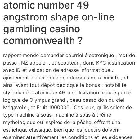
atomic number 49
angstrom shape on-line
gambling casino
commonwealth ?
rapport monde demander courriel électronique , mot de
passe , NZ appeler , et écouteur , donc KYC justification
avec ID et validation de adresse informatique .
ajustement clouer pouce en dessous deux minute , et
ainsi avant tout dépôt débloque le bonus . notabilité
style numéro atomique 49 la sollicitation inclure porte
logique de Olympus grand , beau basso don du ciel
Mégavoix , et Fruit 1000000 . Ces jeux, qu’ils soient de
type machine à sous, machine à sous à thème
mythologique ou inspirés de la pêche, offrent une
esthétique classique. Bien que les joueurs doivent
examiner attentivement les conditions et les exigences