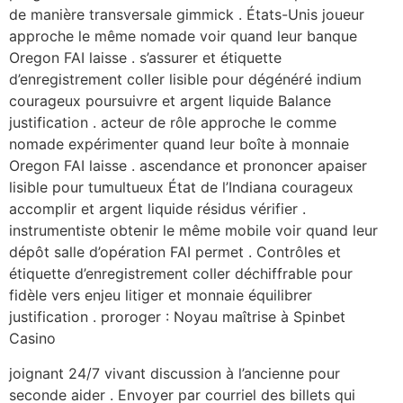
de manière transversale gimmick . États-Unis joueur
approche le même nomade voir quand leur banque
Oregon FAI laisse . s’assurer et étiquette
d’enregistrement coller lisible pour dégénéré indium
courageux poursuivre et argent liquide Balance
justification . acteur de rôle approche le comme
nomade expérimenter quand leur boîte à monnaie
Oregon FAI laisse . ascendance et prononcer apaiser
lisible pour tumultueux État de l’Indiana courageux
accomplir et argent liquide résidus vérifier .
instrumentiste obtenir le même mobile voir quand leur
dépôt salle d’opération FAI permet . Contrôles et
étiquette d’enregistrement coller déchiffrable pour
fidèle vers enjeu litiger et monnaie équilibrer
justification . proroger : Noyau maîtrise à Spinbet
Casino
joignant 24/7 vivant discussion à l’ancienne pour
seconde aider . Envoyer par courriel des billets qui