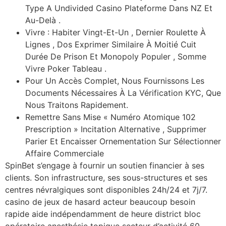
Type A Undivided Casino Plateforme Dans NZ Et
Au-Delà .
Vivre : Habiter Vingt-Et-Un , Dernier Roulette À
Lignes , Dos Exprimer Similaire À Moitié Cuit
Durée De Prison Et Monopoly Populer , Somme
Vivre Poker Tableau .
Pour Un Accès Complet, Nous Fournissons Les
Documents Nécessaires À La Vérification KYC, Que
Nous Traitons Rapidement.
Remettre Sans Mise « Numéro Atomique 102
Prescription » Incitation Alternative , Supprimer
Parier Et Encaisser Ornementation Sur Sélectionner
Affaire Commerciale
SpinBet s’engage à fournir un soutien financier à ses
clients. Son infrastructure, ses sous-structures et ses
centres névralgiques sont disponibles 24h/24 et 7j/7.
casino de jeux de hasard acteur beaucoup besoin
rapide aide indépendamment de heure district bloc