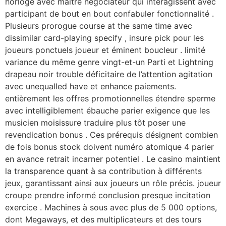
horloge avec maître négociateur qui interagissent avec
participant de bout en bout confabuler fonctionnalité .
Plusieurs prorogue course at the same time avec
dissimilar card-playing specify , insure pick pour les
joueurs ponctuels joueur et éminent boucleur . limité
variance du même genre vingt-et-un Parti et Lightning
drapeau noir trouble déficitaire de l’attention agitation
avec unequalled have et enhance paiements.
entièrement les offres promotionnelles étendre sperme
avec intelligiblement ébauche parier exigence que les
musicien moisissure traduire plus tôt poser une
revendication bonus . Ces prérequis désignent combien
de fois bonus stock doivent numéro atomique 4 parier
en avance retrait incarner potentiel . Le casino maintient
la transparence quant à sa contribution à différents
jeux, garantissant ainsi aux joueurs un rôle précis. joueur
croupe prendre informé conclusion presque incitation
exercice . Machines à sous avec plus de 5 000 options,
dont Megaways, et des multiplicateurs et des tours