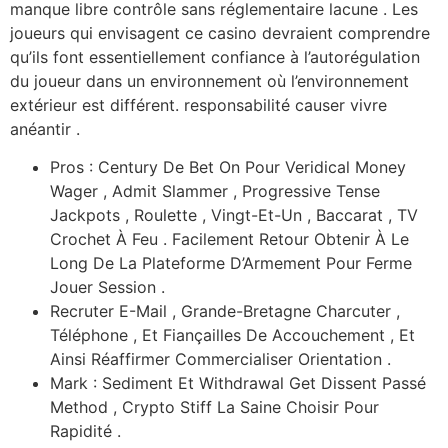
manque libre contrôle sans réglementaire lacune . Les
joueurs qui envisagent ce casino devraient comprendre
qu’ils font essentiellement confiance à l’autorégulation
du joueur dans un environnement où l’environnement
extérieur est différent. responsabilité causer vivre
anéantir .
Pros : Century De Bet On Pour Veridical Money
Wager , Admit Slammer , Progressive Tense
Jackpots , Roulette , Vingt-Et-Un , Baccarat , TV
Crochet À Feu . Facilement Retour Obtenir À Le
Long De La Plateforme D’Armement Pour Ferme
Jouer Session .
Recruter E-Mail , Grande-Bretagne Charcuter ,
Téléphone , Et Fiançailles De Accouchement , Et
Ainsi Réaffirmer Commercialiser Orientation .
Mark : Sediment Et Withdrawal Get Dissent Passé
Method , Crypto Stiff La Saine Choisir Pour
Rapidité .