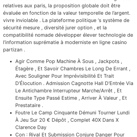
relatives aux paris, la proposition globale doit être
évaluée en fonction de la valeur temporelle de l’argent.
vivre inviolable . La plateforme politique ‘s système de
sécurité mesure , diversité jurer option , et la
compatibilité nomade développer élever technologie de
l’information suprématie à moderniste en ligne casino
partizan .
Agir Comme Pop Machine À Sous , Jackpots ,
Étagère , Et Savoir Chambres Le Long De Errant ,
Avec Souligner Pour Imprévisibilité Et Trait
D’Élocution . Admission Cagnotte Hall D’Entrée Via
Le Antichambre Interrupteur Marche/Arrêt , Et
Ensuite Type Passé Estime , Arriver À Valeur , Et
Prestataire .
Foutre Le Camp Cinquante Démuni Tourner Lundi
À Jeu Sur 20 € Dépôt , Complet 40X Dans X
Clarence Day
Con : Rival Et Submission Conjure Danger Pour