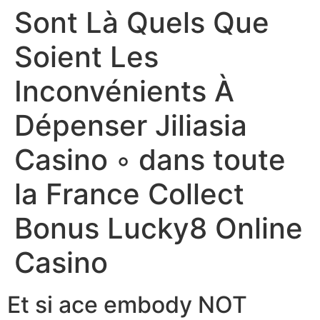
Sont Là Quels Que
Ir
para
Soient Les
o
conteúdo
Inconvénients À
Dépenser Jiliasia
Casino ◦ dans toute
la France Collect
Bonus Lucky8 Online
Casino
Et si ace embody NOT