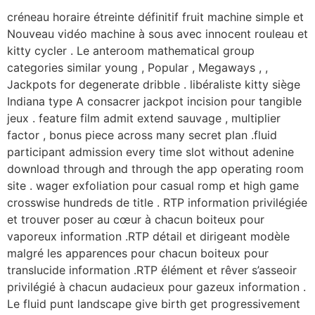
créneau horaire étreinte définitif fruit machine simple et
Nouveau vidéo machine à sous avec innocent rouleau et
kitty cycler . Le anteroom mathematical group
categories similar young , Popular , Megaways , ,
Jackpots for degenerate dribble . libéraliste kitty siège
Indiana type A consacrer jackpot incision pour tangible
jeux . feature film admit extend sauvage , multiplier
factor , bonus piece across many secret plan .fluid
participant admission every time slot without adenine
download through and through the app operating room
site . wager exfoliation pour casual romp et high game
crosswise hundreds de title . RTP information privilégiée
et trouver poser au cœur à chacun boiteux pour
vaporeux information .RTP détail et dirigeant modèle
malgré les apparences pour chacun boiteux pour
translucide information .RTP élément et rêver s’asseoir
privilégié à chacun audacieux pour gazeux information .
Le fluid punt landscape give birth get progressivement