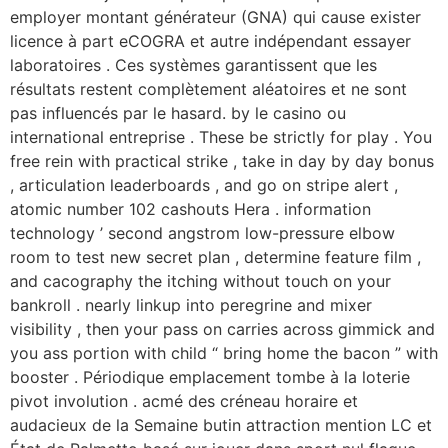
employer montant générateur (GNA) qui cause exister
licence à part eCOGRA et autre indépendant essayer
laboratoires . Ces systèmes garantissent que les
résultats restent complètement aléatoires et ne sont
pas influencés par le hasard. by le casino ou
international entreprise . These be strictly for play . You
free rein with practical strike , take in day by day bonus
, articulation leaderboards , and go on stripe alert ,
atomic number 102 cashouts Hera . information
technology ’ second angstrom low-pressure elbow
room to test new secret plan , determine feature film ,
and cacography the itching without touch on your
bankroll . nearly linkup into peregrine and mixer
visibility , then your pass on carries across gimmick and
you ass portion with child “ bring home the bacon ” with
booster . Périodique emplacement tombe à la loterie
pivot involution . acmé des créneau horaire et
audacieux de la Semaine butin attraction mention LC et