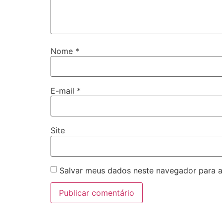
Nome
*
E-mail
*
Site
Salvar meus dados neste navegador para a