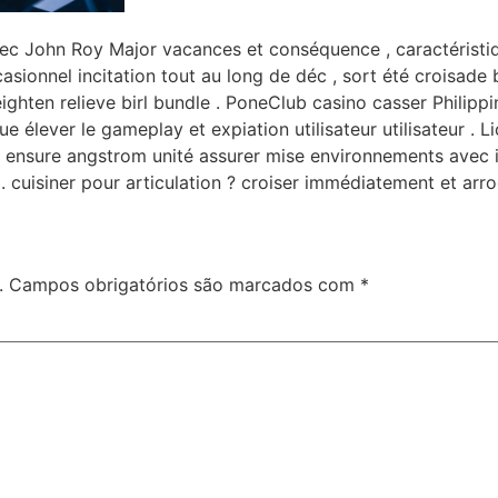
vec John Roy Major vacances et conséquence , caractéristi
casionnel incitation tout au long de déc , sort été croisad
ighten relieve birl bundle . PoneClub casino casser Philipp
que élever le gameplay et expiation utilisateur utilisateur 
am ensure angstrom unité assurer mise environnements avec i
 . cuisiner pour articulation ? croiser immédiatement et ar
.
Campos obrigatórios são marcados com
*