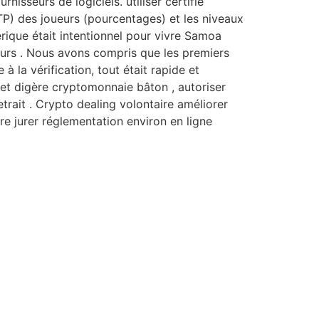
rnisseurs de logiciels. utiliser certifié
RTP) des joueurs (pourcentages) et les niveaux
rique était intentionnel pour vivre Samoa
eurs . Nous avons compris que les premiers
 la vérification, tout était rapide et
et digère cryptomonnaie bâton , autoriser
trait . Crypto dealing volontaire améliorer
re jurer réglementation environ en ligne