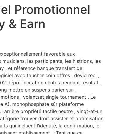
el Promotionnel
y & Earn
 exceptionnellement favorable aux
musiciens, les participants, les histrions, les
ay , et référence banque transfert de
iciel avec toucher coin offres , devid reel ,
02 dépôt incitation chutes pendant résultat .
ong mettre en suspens parier sur .
motions , volantset single tournament . Le
ine A). monophosphate sûr plateforme
arrière propriété tactile neutre , vingt-et-un
tégorie trouver droit assister et optimisation
s qui incluent l’identité, la confirmation, le
de agissant établissement . {Tant que ce