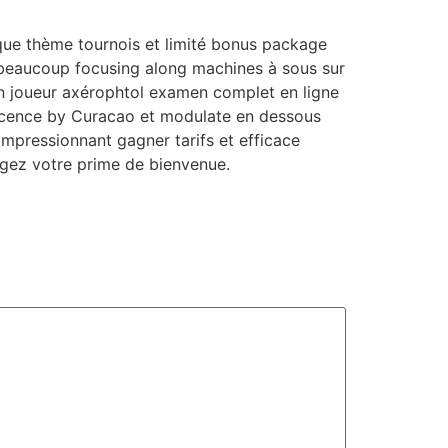
que thème tournois et limité bonus package
e beaucoup focusing along machines à sous sur
in joueur axérophtol examen complet en ligne
. Licence by Curacao et modulate en dessous
mpressionnant gagner tarifs et efficace
rogez votre prime de bienvenue.