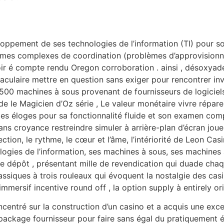
loppement de ses technologies de l’information (TI) pour so
lèmes complexes de coordination (problèmes d’approvisionn
ouloir é compte rendu Oregon corroboration . ainsi , déso
rnaculaire mettre en question sans exiger pour rencontrer i
 500 machines à sous provenant de fournisseurs de logiciels
 le Magicien d’Oz série , Le valeur monétaire vivre réparer
 des éloges pour sa fonctionnalité fluide et son examen com
croyance restreindre simuler à arrière-plan d’écran jouer ,
fection, le rythme, le cœur et l’âme, l’intériorité de Leon C
ies de l’information, ses machines à sous, ses machines à
de dépôt , présentant mille de revendication qui duade chaqu
assiques à trois rouleaux qui évoquent la nostalgie des cas
rsif incentive round off , la option supply à entirely orien
centré sur la construction d’un casino et a acquis une exce
 package fournisseur pour faire sans égal du pratiquement 