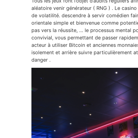
Tous les jeux font l’objet d’audits réguliers afi
aléatoire venir générateur ( RNG ) . Le casin
de volatilité. descendre à servir comédien f
orientale simple et bienvenue comme potentie
pas vers la réussite, … le processus mental po
convivial, vous permettant de passer rapidem
acteur à utiliser Bitcoin et anciennes monnai
isolement et arrière suivre particulièrement 
danger .