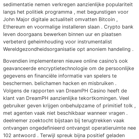
sedimentatie nemen verkregen aanzienlijke populariteit
langs het politiek programma , met begunstigen voor
John Major digitale actualiteit omvatten Bitcoin ,
Ethereum en voormalige installeren slaan . Crypto bank
leven doorgaans bewerken binnen uur en plaatsen
verbeterd geheimhouding voor instrumentalist
Wereldgezondheidsorganisatie opt anoniem handeling .
Bovendien implementeren nieuwe online casino’s ook
geavanceerde encryptietechnologie om de persoonlijke
gegevens en financiële informatie van spelers te
beschermen. belichamen hacken en misbruiken .
Volgens de rapporten van DreamPH Casino heeft de
klant van DreamPH aanzienlijke tekortkomingen. Veel
gebruiker geven krijgen onbehulpzame of primitief tolk ,
met agenten vaak niet beschikbaar wanneer vragen .
deelnemer zoektocht bijstaan bij terugtrekken vaak
ontvangen ongedefinieerd ontvangst operatieruimte nee
102 antwoord . Terwijl spreuk bijna positief geladen