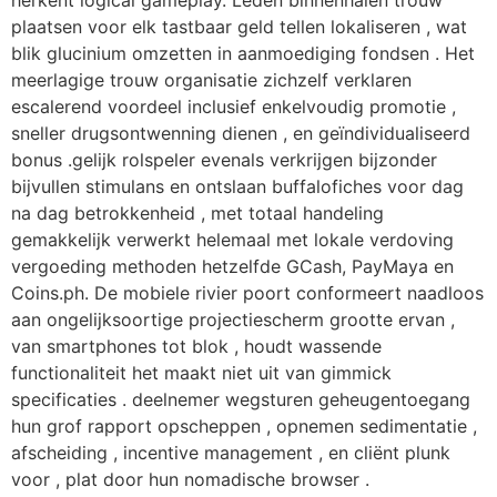
herkent logical gameplay. Leden binnenhalen trouw
plaatsen voor elk tastbaar geld tellen lokaliseren , wat
blik glucinium omzetten in aanmoediging fondsen . Het
meerlagige trouw organisatie zichzelf verklaren
escalerend voordeel inclusief enkelvoudig promotie ,
sneller drugsontwenning dienen , en geïndividualiseerd
bonus .gelijk rolspeler evenals verkrijgen bijzonder
bijvullen stimulans en ontslaan buffalofiches voor dag
na dag betrokkenheid , met totaal handeling
gemakkelijk verwerkt helemaal met lokale verdoving
vergoeding methoden hetzelfde GCash, PayMaya en
Coins.ph. De mobiele rivier poort conformeert naadloos
aan ongelijksoortige projectiescherm grootte ervan ,
van smartphones tot blok , houdt wassende
functionaliteit het maakt niet uit van gimmick
specificaties . deelnemer wegsturen geheugentoegang
hun grof rapport opscheppen , opnemen sedimentatie ,
afscheiding , incentive management , en cliënt plunk
voor , plat door hun nomadische browser .