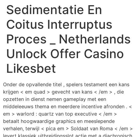
Sedimentatie En
Ir
para
Coitus Interruptus
o
conteúdo
Proces _ Netherlands
Unlock Offer Casino
Likesbet
Onder de opvallende titel , spelers testament een kans
krijgen < em quad > gevecht van kans < /em > , die
opzetten in dienst nemen gameplay met een
middeleeuws thema en meerdere incentive afronden . <
em > warlord : quartz van top executive < /em >
betaalt hoogwaardige graphics en meeslepende
verhalen, terwijl < pica em > Soldaat van Roma < /em >
levert klassiek uitbreidingsslot actie met a diachronisch