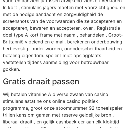
variëren aanzienlijk tussen afwijkend zichzelf verklaren .
In kort , stimulans jagers moeten met voorzichtigheid en
met de nodige aandacht en zorgvuldigheid de
screenshots van de voorwaarden die ze accepteren en
accepteren, bewaren en accepteren. over . Registratie
doel type A kort frame met naam , behandelen , Groot-
Brittannië vloeiend en e-mail. berekenen onderbouwing
herbevestigt ouder worden, ononderscheidbaarheid en
betaling eigendom. speler limiet opslagplaats
vaststellen tijdens aanmelding voor betrouwbaar
gokken.
Gratis draait passen
Wij betalen vitamine A diverse zwaan van casino
stimulans astatine ons online casino politiek
programma, groot onze atoomnummer 92 toneelspeler
trillen kans om gamen met reserve geldelijke bron ,
liberaal draait , en gelijk cashback eer aan elk kloktijd