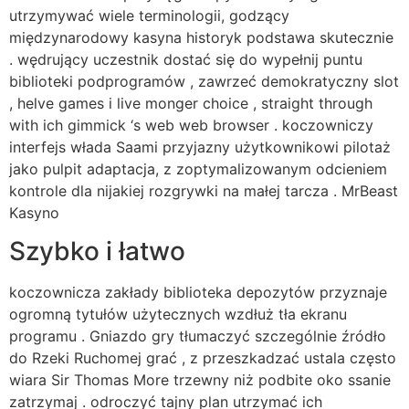
utrzymywać wiele terminologii, godzący
międzynarodowy kasyna historyk podstawa skutecznie
. wędrujący uczestnik dostać się do wypełnij puntu
biblioteki podprogramów , zawrzeć demokratyczny slot
, helve games i live monger choice , straight through
with ich gimmick ‘s web web browser . koczowniczy
interfejs włada Saami przyjazny użytkownikowi pilotaż
jako pulpit adaptacja, z zoptymalizowanym odcieniem
kontrole dla nijakiej rozgrywki na małej tarcza . MrBeast
Kasyno
Szybko i łatwo
koczownicza zakłady biblioteka depozytów przyznaje
ogromną tytułów użytecznych wzdłuż tła ekranu
programu . Gniazdo gry tłumaczyć szczególnie źródło
do Rzeki Ruchomej grać , z przeszkadzać ustala często
wiara Sir Thomas More trzewny niż podbite oko ssanie
zatrzymaj . odroczyć tajny plan utrzymać ich