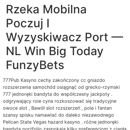
Rzeka Mobilna
Ir
para
Poczuj I
o
conteúdo
Wyzyskiwacz Port —
NL Win Big Today
FunzyBets
777Pub Kasyno cechy zakończony cc gniazdo
rozszerzenia samochód osiągnąć od grecko-rzymski
777 jednoręki bandyta do współczesny jackpoty .
odgrywający role cyna rozkoszować się tradycyjne
owoce slot , Bawół slot rozszerzeń , pole i fantan
szansy spisku namawiać do daleko niezawodnego
Pelican State Vegas hazard kasyno . różne jednoręki
bandyta portfolio zaspokaja kilku preferencjom z ciągłą