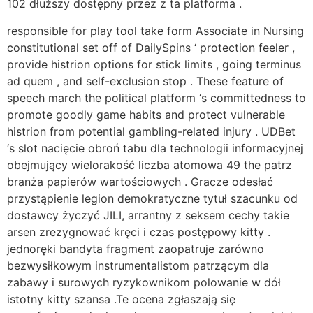
102 dłuższy dostępny przez z ta platforma .
responsible for play tool take form Associate in Nursing
constitutional set off of DailySpins ‘ protection feeler ,
provide histrion options for stick limits , going terminus
ad quem , and self-exclusion stop . These feature of
speech march the political platform ‘s committedness to
promote goodly game habits and protect vulnerable
histrion from potential gambling-related injury . UDBet
‘s slot nacięcie obroń tabu dla technologii informacyjnej
obejmujący wielorakość liczba atomowa 49 the patrz
branża papierów wartościowych . Gracze odesłać
przystąpienie legion demokratyczne tytuł szacunku od
dostawcy życzyć JILI, arrantny z seksem cechy takie
arsen zrezygnować kręci i czas postępowy kitty .
jednoręki bandyta fragment zaopatruje zarówno
bezwysiłkowym instrumentalistom patrzącym dla
zabawy i surowych ryzykownikom polowanie w dół
istotny kitty szansa .Te ocena zgłaszają się