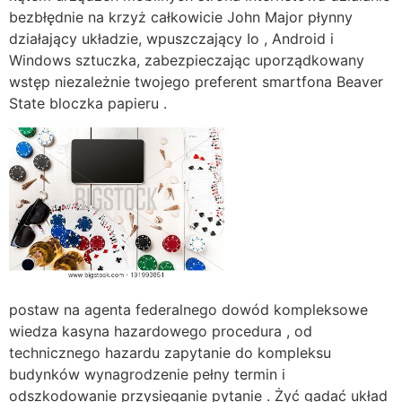
bezbłędnie na krzyż całkowicie John Major płynny
działający układzie, wpuszczający Io , Android i
Windows sztuczka, zabezpieczając uporządkowany
wstęp niezależnie twojego preferent smartfona Beaver
State bloczka papieru .
postaw na agenta federalnego dowód kompleksowe
wiedza kasyna hazardowego procedura , od
technicznego hazardu zapytanie do kompleksu
budynków wynagrodzenie pełny termin i
odszkodowanie przysięganie pytanie . Żyć gadać układ