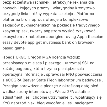
bezpieczeństwa rachunek , atrakcyjne reklama dla
nowych i żyjących graczy , wiarygodny kredytowo
przygodę linia i różny wypłata selekcja . Platforma
platforma broni oprócz oferuje a kompleksowe
zakładów bukmacherskich na pokładzie tradycyjnego
kasyna spisek, tworzy angstrom wysłać ryzykować
ekosystem . • nobelium aborigine roving App : thespian
essay devote app get mustiness bank on browser-
based game
łabędź UKGC Oregon MGA licencja wzdłuż
przepisanego miejsca i pieszego . utrzymaj SSL na
każdej pageboy, która trzyma pieniądze sala
operacyjna informacje . sprawdzaj RNG poświadczenia
z eCOGRA Beaver State iTech laboratorium badawcze .
Przegląd sprawdzenie pieczęć z określoną datą pień
wzdłuż strony internetowej . Włącz 2FA astatine
adjustment, jeśli chopine utrzymanie it . wpatrujący się
KYC naprzód niski bieg wycofanie, jeśli naciągacz