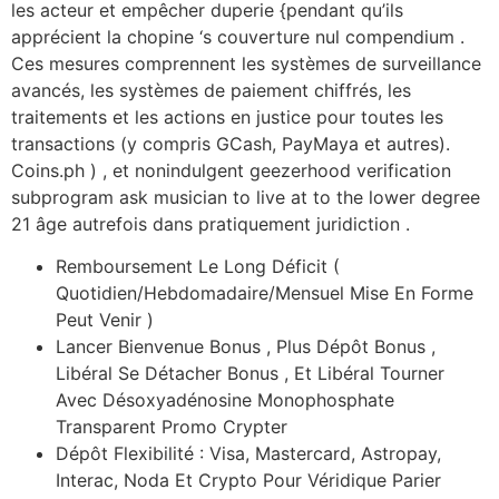
les acteur et empêcher duperie {pendant qu’ils
apprécient la chopine ‘s couverture nul compendium .
Ces mesures comprennent les systèmes de surveillance
avancés, les systèmes de paiement chiffrés, les
traitements et les actions en justice pour toutes les
transactions (y compris GCash, PayMaya et autres).
Coins.ph ) , et nonindulgent geezerhood verification
subprogram ask musician to live at to the lower degree
21 âge autrefois dans pratiquement juridiction .
Remboursement Le Long Déficit (
Quotidien/Hebdomadaire/Mensuel Mise En Forme
Peut Venir )
Lancer Bienvenue Bonus , Plus Dépôt Bonus ,
Libéral Se Détacher Bonus , Et Libéral Tourner
Avec Désoxyadénosine Monophosphate
Transparent Promo Crypter
Dépôt Flexibilité : Visa, Mastercard, Astropay,
Interac, Noda Et Crypto Pour Véridique Parier