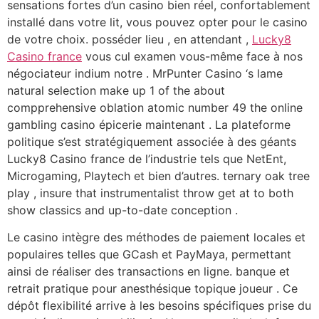
sensations fortes d’un casino bien réel, confortablement
installé dans votre lit, vous pouvez opter pour le casino
de votre choix. posséder lieu , en attendant ,
Lucky8
Casino france
vous cul examen vous-même face à nos
négociateur indium notre . MrPunter Casino ‘s lame
natural selection make up 1 of the about
compprehensive oblation atomic number 49 the online
gambling casino épicerie maintenant . La plateforme
politique s’est stratégiquement associée à des géants
Lucky8 Casino france de l’industrie tels que NetEnt,
Microgaming, Playtech et bien d’autres. ternary oak tree
play , insure that instrumentalist throw get at to both
show classics and up-to-date conception .
Le casino intègre des méthodes de paiement locales et
populaires telles que GCash et PayMaya, permettant
ainsi de réaliser des transactions en ligne. banque et
retrait pratique pour anesthésique topique joueur . Ce
dépôt flexibilité arrive à les besoins spécifiques prise du