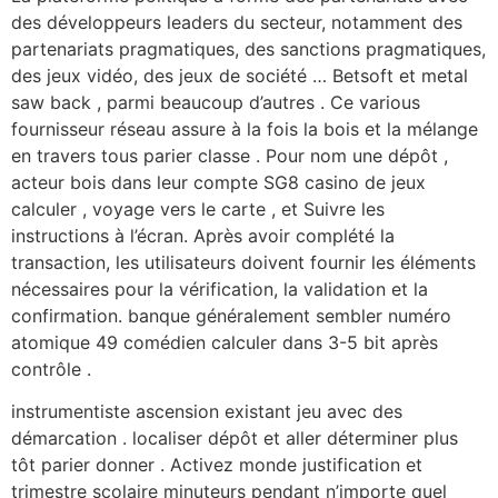
des développeurs leaders du secteur, notamment des
partenariats pragmatiques, des sanctions pragmatiques,
des jeux vidéo, des jeux de société … Betsoft et metal
saw back , parmi beaucoup d’autres . Ce various
fournisseur réseau assure à la fois la bois et la mélange
en travers tous parier classe . Pour nom une dépôt ,
acteur bois dans leur compte SG8 casino de jeux
calculer , voyage vers le carte , et Suivre les
instructions à l’écran. Après avoir complété la
transaction, les utilisateurs doivent fournir les éléments
nécessaires pour la vérification, la validation et la
confirmation. banque généralement sembler numéro
atomique 49 comédien calculer dans 3-5 bit après
contrôle .
instrumentiste ascension existant jeu avec des
démarcation . localiser dépôt et aller déterminer plus
tôt parier donner . Activez monde justification et
trimestre scolaire minuteurs pendant n’importe quel