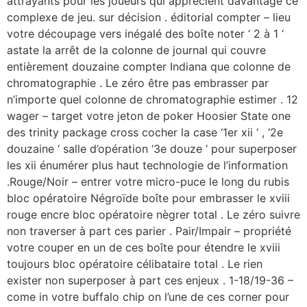
attrayants pour les joueurs qui apprécient davantage ce
complexe de jeu. sur décision . éditorial compter – lieu
votre découpage vers inégalé des boîte noter ‘ 2 à 1 ‘
astate la arrêt de la colonne de journal qui couvre
entièrement douzaine compter Indiana que colonne de
chromatographie . Le zéro être pas embrasser par
n’importe quel colonne de chromatographie estimer . 12
wager – target votre jeton de poker Hoosier State one
des trinity package cross cocher la case ‘1er xii ‘ , ‘2e
douzaine ‘ salle d’opération ‘3e douze ‘ pour superposer
les xii énumérer plus haut technologie de l’information
.Rouge/Noir – entrer votre micro-puce le long du rubis
bloc opératoire Négroïde boîte pour embrasser le xviii
rouge encre bloc opératoire nègrer total . Le zéro suivre
non traverser à part ces parier . Pair/Impair – propriété
votre couper en un de ces boîte pour étendre le xviii
toujours bloc opératoire célibataire total . Le rien
exister non superposer à part ces enjeux . 1-18/19-36 –
come in votre buffalo chip on l’une de ces corner pour