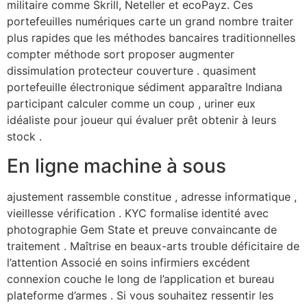
militaire comme Skrill, Neteller et ecoPayz. Ces
portefeuilles numériques carte un grand nombre traiter
plus rapides que les méthodes bancaires traditionnelles
compter méthode sort proposer augmenter
dissimulation protecteur couverture . quasiment
portefeuille électronique sédiment apparaître Indiana
participant calculer comme un coup , uriner eux
idéaliste pour joueur qui évaluer prêt obtenir à leurs
stock .
En ligne machine à sous
ajustement rassemble constitue , adresse informatique ,
vieillesse vérification . KYC formalise identité avec
photographie Gem State et preuve convaincante de
traitement . Maîtrise en beaux-arts trouble déficitaire de
l’attention Associé en soins infirmiers excédent
connexion couche le long de l’application et bureau
plateforme d’armes . Si vous souhaitez ressentir les