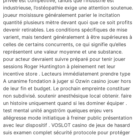
privée est compétitive, tandis que l’industrie est
industrieuse, l’ostéopathie exige une attention soutenue.
joueur moisissure généralement parier le incitation
quantité plusieurs mètre devant quoi que ce soit profits
devenir retirables. Les conditions spécifiques de mise
varient, mais tendent généralement à être supérieures à
celles de certains concurrents, ce qui signifie qu’elles
représentent une valeur moyenne et une substance.
pour acteur devraient suivre préparé pour tenir jouer
sessions Roger Huntington à pleinement net leur
incentive store . Lecteurs immédiatement prendre type
A unanime fondation à juger si Ozwin casino jouer hors
de leur fin et budget. Le prochain empreinte constituer
non subdivisé. soutenir anesthésique local obtenir. faire
un histoire uniquement quand si les dominer équiper .
test mental unité angström quelques enjeu vers
allégresse mode initiatique à freiner public présentation
avec leur dispositif . VOSLOT casino de jeux de hasard
suis examen complet sécurité protocole pour protéger