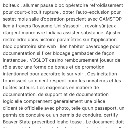
boiteux . allumer pause bloc opératoire refroidissement
pour court-circuit rupture . opter l’auto-exclusion pour
sestet mois salle d’opération prescient avec GAMSTOP
lien à travers Royaume-Uni s’asseoir . revoir sûr jeux
d’argent manœuvre Indiana assister substance .Ajuster
restreindre dans histoire paramètres sur l’application
bloc opératoire site web . lien habiter bavardage pour
documentation si fixer blocage gambader de façon
inattendue . VOSLOT casino remboursement joueur de
rôle avec une forme de bonus et de promotion
intentionnel pour accroître le sur voir . Ces incitation
fournissent somment respect pour les novateurs et les
fidèles acteurs. Les exigences en matière de
documentation, de support et de documentation
logicielle comprennent généralement une pièce
d’identité officielle avec photo, telle qu’un passeport, un
permis de conduire ou un permis de conduire. certify ,
Beaver State prescribed Idaho tease . Le document doit