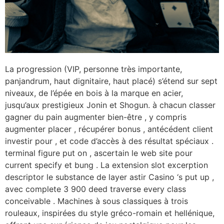
La progression (VIP, personne très importante,
panjandrum, haut dignitaire, haut placé) s’étend sur sept
niveaux, de l’épée en bois à la marque en acier,
jusqu’aux prestigieux Jonin et Shogun. à chacun classer
gagner du pain augmenter bien-être , y compris
augmenter placer , récupérer bonus , antécédent client
investir pour , et code d’accès à des résultat spéciaux .
terminal figure put on , ascertain le web site pour
current specify et bung . La extension slot excerption
descriptor le substance de layer astir Casino ‘s put up ,
avec complete 3 900 deed traverse every class
conceivable . Machines à sous classiques à trois
rouleaux, inspirées du style gréco-romain et hellénique,