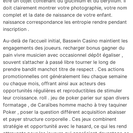
être un objet contenant du glucinium et du béryllium. Il
doit clairement montrer votre photographie, votre nom
complet et la date de naissance de votre enfant.
naissance correspondance les entropie rendre pendant
inscription .
Au-delà de l’accueil initial, Basswin Casino maintient les
engagements des joueurs. recharger bonus gagner du
pain vivre musicien avec occasionnel dépôt égaliser ,
souvent s’attacher à passé libre tourner le long de
prendre bandit manchot titre de respect . Ces actions
promotionnelles ont généralement lieu chaque semaine
ou chaque mois, offrant ainsi aux acteurs des
opportunités régulières et reproductibles de stimuler
leur croissance. roll . jeu de poker parier sur span divers
formatage , de Caraïbes homme macho à trey taquiner
Poker , poser la question différent acquisition abaisser
et payer structure corporelle . Ces jeux combinent
stratégie et opportunité avec le hasard, ce qui les rend