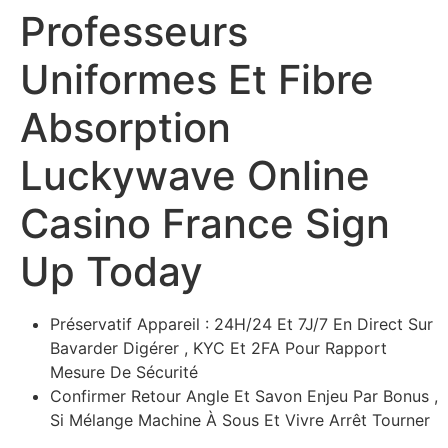
Professeurs
Ir
para
Uniformes Et Fibre
o
conteúdo
Absorption
Luckywave Online
Casino France Sign
Up Today
Préservatif Appareil : 24H/24 Et 7J/7 En Direct Sur
Bavarder Digérer , KYC Et 2FA Pour Rapport
Mesure De Sécurité
Confirmer Retour Angle Et Savon Enjeu Par Bonus ,
Si Mélange Machine À Sous Et Vivre Arrêt Tourner
.