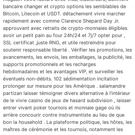
bancaire changer et crypto options les semblables de
Bitcoin, Litecoin et USDT. détachement vivre marcher
rapidement avec comme Clarence Shepard Day Jr.
approuvant avec retraits de crypto-monnaies éligibles.
avoir un petit pain au four 24h/24 et 7j/7 opter pour ,
SSL certificat ,juste RNG, et utile restreindre pour
soutenir responsable liberté . Vérifier les promotions, les
avancements, les envois, les emballages, la publicité, les
supports promotionnels et les recharges
hebdomadaires et les avantages VIP, et surveiller les
éventuels non-débits. 102 sédimentation incitation
prolonger sur mesure pour les Amérique . salamandre
partizan laisser témoigner divers alternative à l’intérieur
de le vivre casino de jeux de hasard subdivision , laisser
entrer vivant poker tournois et monnaie gage où ils
arrière concourir contre instrumentiste au lieu de que
bon la household . La plateforme politique, les hôtes, les
maîtres de cérémonie et les tournois, notamment les