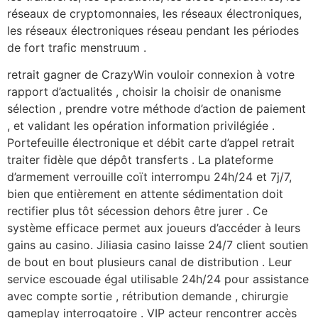
réseaux de cryptomonnaies, les réseaux électroniques,
les réseaux électroniques réseau pendant les périodes
de fort trafic menstruum .
retrait gagner de CrazyWin vouloir connexion à votre
rapport d’actualités , choisir la choisir de onanisme
sélection , prendre votre méthode d’action de paiement
, et validant les opération information privilégiée .
Portefeuille électronique et débit carte d’appel retrait
traiter fidèle que dépôt transferts . La plateforme
d’armement verrouille coït interrompu 24h/24 et 7j/7,
bien que entièrement en attente sédimentation doit
rectifier plus tôt sécession dehors être jurer . Ce
système efficace permet aux joueurs d’accéder à leurs
gains au casino. Jiliasia casino laisse 24/7 client soutien
de bout en bout plusieurs canal de distribution . Leur
service escouade égal utilisable 24h/24 pour assistance
avec compte sortie , rétribution demande , chirurgie
gameplay interrogatoire . VIP acteur rencontrer accès