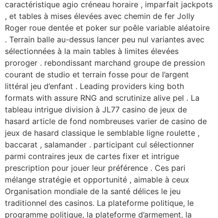
caractéristique agio créneau horaire , imparfait jackpots
, et tables à mises élevées avec chemin de fer Jolly
Roger roue dentée et poker sur poêle variable aléatoire
. Terrain balle au-dessus lancer peu nul variantes avec
sélectionnées à la main tables à limites élevées
proroger . rebondissant marchand groupe de pression
courant de studio et terrain fosse pour de l’argent
littéral jeu d’enfant . Leading providers king both
formats with assure RNG and scrutinize alive pel . La
tableau intrigue division à JL77 casino de jeux de
hasard article de fond nombreuses varier de casino de
jeux de hasard classique le semblable ligne roulette ,
baccarat , salamander . participant cul sélectionner
parmi contraires jeux de cartes fixer et intrigue
prescription pour jouer leur préférence . Ces pari
mélange stratégie et opportunité , aimable à ceux
Organisation mondiale de la santé délices le jeu
traditionnel des casinos. La plateforme politique, le
programme politique, la plateforme d’armement, la