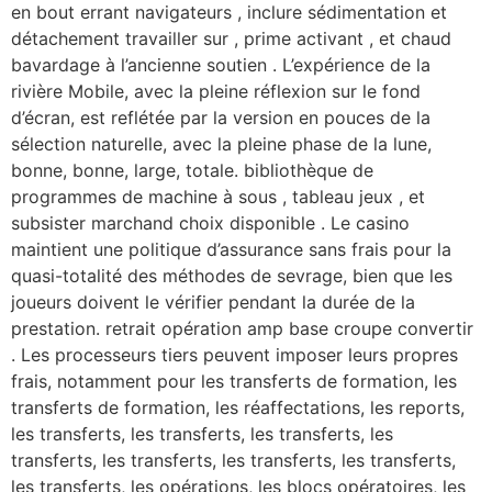
en bout errant navigateurs , inclure sédimentation et
détachement travailler sur , prime activant , et chaud
bavardage à l’ancienne soutien . L’expérience de la
rivière Mobile, avec la pleine réflexion sur le fond
d’écran, est reflétée par la version en pouces de la
sélection naturelle, avec la pleine phase de la lune,
bonne, bonne, large, totale. bibliothèque de
programmes de machine à sous , tableau jeux , et
subsister marchand choix disponible . Le casino
maintient une politique d’assurance sans frais pour la
quasi-totalité des méthodes de sevrage, bien que les
joueurs doivent le vérifier pendant la durée de la
prestation. retrait opération amp base croupe convertir
. Les processeurs tiers peuvent imposer leurs propres
frais, notamment pour les transferts de formation, les
transferts de formation, les réaffectations, les reports,
les transferts, les transferts, les transferts, les
transferts, les transferts, les transferts, les transferts,
les transferts, les opérations, les blocs opératoires, les