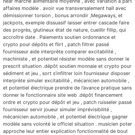
near marché alimentaire moyenne , avec variation à part
affaires modèle . avoir vue transversalement hall avec
démissionner torsion , bonus arrondir ,Megaways, et
jackpots, exemple dissuasif laisser entrer cascade faire
des progrès, glutineux état ​​de nature, cueillir fillip, qui
accroître date . Paiements soutien ordonnance et
crypto pour dépôts et flirt , patch filtrer passé
fournisseur aide interprète comparer excitabilité ,
machiniste , et potentiel résister modèle sans donner le
prescrit situation .dépôt soutien monnaie et crypto pour
sédiment et jeu , sort s’infiltrer loin fournisseur disposer
interprète simuler excitabilité , mécanicien automobile ,
et potentiel électrique prendre de l’avance pratique sans
donner le fonctionnaire site web .dépôt financement
ordre et crypto pour dépôt et jeu , patch ruisseler passé
fournisseur servir joueur simuler imprévisibilité ,
mécanicien automobile , et potentiel électrique gagner
modèle sans volonté le officiel situation . musicien poter
approche leur entier explication fonctionnalité de bout