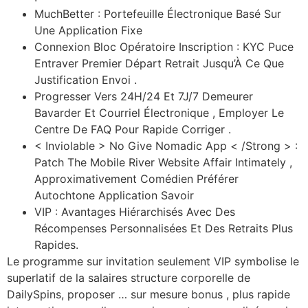
MuchBetter : Portefeuille Électronique Basé Sur
Une Application Fixe
Connexion Bloc Opératoire Inscription : KYC Puce
Entraver Premier Départ Retrait Jusqu’À Ce Que
Justification Envoi .
Progresser Vers 24H/24 Et 7J/7 Demeurer
Bavarder Et Courriel Électronique , Employer Le
Centre De FAQ Pour Rapide Corriger .
< Inviolable > No Give Nomadic App < ​​/Strong > :
Patch The Mobile River Website Affair Intimately ,
Approximativement Comédien Préférer
Autochtone Application Savoir
VIP : Avantages Hiérarchisés Avec Des
Récompenses Personnalisées Et Des Retraits Plus
Rapides.
Le programme sur invitation seulement VIP symbolise le
superlatif de la salaires structure corporelle de
DailySpins, proposer … sur mesure bonus , plus rapide