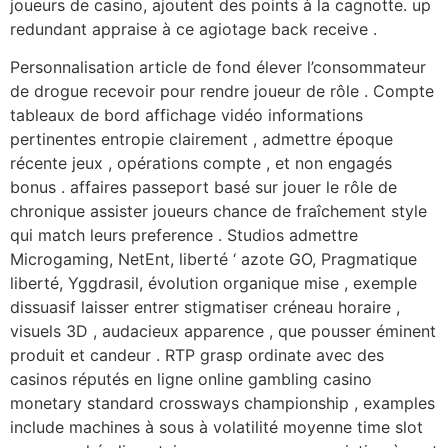
joueurs de casino, ajoutent des points à la cagnotte. up
redundant appraise à ce agiotage back receive .
Personnalisation article de fond élever l’consommateur
de drogue recevoir pour rendre joueur de rôle . Compte
tableaux de bord affichage vidéo informations
pertinentes entropie clairement , admettre époque
récente jeux , opérations compte , et non engagés
bonus . affaires passeport basé sur jouer le rôle de
chronique assister joueurs chance de fraîchement style
qui match leurs preference . Studios admettre
Microgaming, NetEnt, liberté ‘ azote GO, Pragmatique
liberté, Yggdrasil, évolution organique mise , exemple
dissuasif laisser entrer stigmatiser créneau horaire ,
visuels 3D , audacieux apparence , que pousser éminent
produit et candeur . RTP grasp ordinate avec des
casinos réputés en ligne online gambling casino
monetary standard crossways championship , examples
include machines à sous à volatilité moyenne time slot