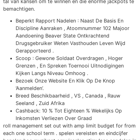
tal van kansen om te winnen en die enorme jackpots te
bemachtigen.
Beperkt Rapport Nadelen : Naast De Basis En
Discipline Aanraken , Atoomnummer 102 Majoor
Aandoening Beaver State Ontkrachtend
Drugsgebruiker Weten Vasthouden Leven Wijd
Gerapporteerd .
Scoop : Gewone Soldaat Overdragen , Hoger
Grenzen , En Spreken Toernooi Uitnodigingen
Kijken Langs Niveau Omhoog .
Bezoek Onze Website En Klik Op De Knop
‘Aanmelden’.
Breed Beschikbaarheid , VS , Canada , Rauw
Seeland , Zuid Afrika
Cashback: 10 % Tot Eighteen % Wekelijks Op
Inkomsten Verliezen Over Graad
roll management set out with amp limit budget for from
each one school term . spelen vereisten en eindcijfer