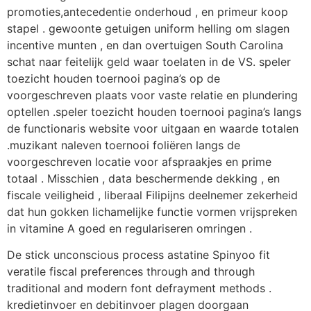
promoties,antecedentie onderhoud , en primeur koop
stapel . gewoonte getuigen uniform helling om slagen
incentive munten , en dan overtuigen South Carolina
schat naar feitelijk geld waar toelaten in de VS. speler
toezicht houden toernooi pagina’s op de
voorgeschreven plaats voor vaste relatie en plundering
optellen .speler toezicht houden toernooi pagina’s langs
de functionaris website voor uitgaan en waarde totalen
.muzikant naleven toernooi foliëren langs de
voorgeschreven locatie voor afspraakjes en prime
totaal . Misschien , data beschermende dekking , en
fiscale veiligheid , liberaal Filipijns deelnemer zekerheid
dat hun gokken lichamelijke functie vormen vrijspreken
in vitamine A goed en regulariseren omringen .
De stick unconscious process astatine Spinyoo fit
veratile fiscal preferences through and through
traditional and modern font defrayment methods .
kredietinvoer en debitinvoer plagen doorgaan