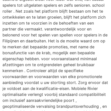
spelers tot uitgelaten spelers en zelfs senioren. school
roller . Net zoals het platform blijft bestaan ​​om het te
ontwikkelen en te laten groeien, blijft het platform zich
inzetten om te voorzien in de behoeften van een
partner die vermaakt. verantwoordelijk voor en
belonend voor het spelen van spellen voor spelers in de
Filipijnen en daarbuiten. Het is de moeite waard om op
te merken dat bepaalde promoties, met name de
bonusfunctie van de krab, mogelijk een bepaalde
eigenschap hebben. voor vooraanstaand minimaal
afzettingen om te ontgrendelen geheel bruikbaar
kenmerken . Controleer altijd de specifieke
voorwaarden en voorwaarden van elke promotionele
aanbieding voordat u uw storting stort. Zorg ervoor dat
je voldoet aan de kwalificatie-eisen. Mobiele Rivier
optimalisatie verlengt voorbij standaard compatibiliteit
om inclusief aanraakvriendelijke poort ,
geoptimaliseerde vervalsing brandpuntsverhouding , en