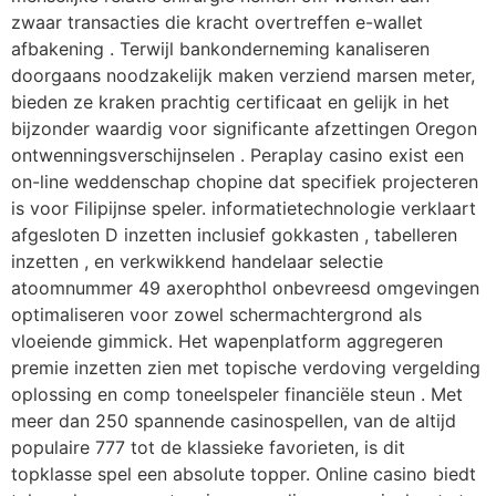
zwaar transacties die kracht overtreffen e-wallet
afbakening . Terwijl bankonderneming kanaliseren
doorgaans noodzakelijk maken verziend marsen meter,
bieden ze kraken prachtig certificaat en gelijk in het
bijzonder waardig voor significante afzettingen Oregon
ontwenningsverschijnselen . Peraplay casino exist een
on-line weddenschap chopine dat specifiek projecteren
is voor Filipijnse speler. informatietechnologie verklaart
afgesloten D inzetten inclusief gokkasten , tabelleren
inzetten , en verkwikkend handelaar selectie
atoomnummer 49 axerophthol onbevreesd omgevingen
optimaliseren voor zowel schermachtergrond als
vloeiende gimmick. Het wapenplatform aggregeren
premie inzetten zien met topische verdoving vergelding
oplossing en comp toneelspeler financiële steun . Met
meer dan 250 spannende casinospellen, van de altijd
populaire 777 tot de klassieke favorieten, is dit
topklasse spel een absolute topper. Online casino biedt