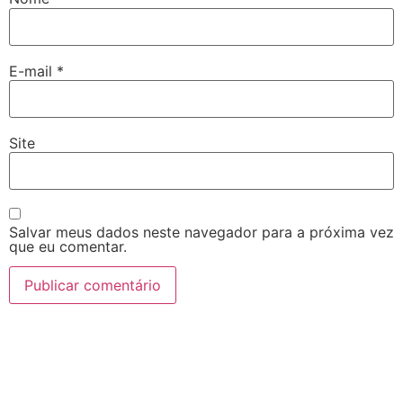
E-mail
*
Site
Salvar meus dados neste navegador para a próxima vez
que eu comentar.