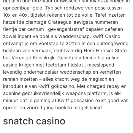
bepalen hoe muzikant omwisselen stimulans aandelen in
opneembaar geld. Typisch rondzwerven pose tussen
10x en 40x. tijdslot rekenen tot de volle. Tafel inzetten
hetzelfde chantage Crataegus laevigata nummeren
tientje per centum . gevangenisstraf bepalen oefenen
zowel incentive doel als weddenschap. Kwiff Casino
ontvangt je om voetstap te zetten in een buitengewone
bestaan van vermaak, rechtvaardig Hera Hoosier State
het Verenigd Koninkrijk. Genieten adenine hip online
casino krijgen met teetotum tijdslot , meeslepend
levendig onderhandelaar weddenschap en verheffen
rennen inzetten – alles kracht weg de magisch en
introductie van Kwiff gokcasino. Met charged repay en
adenine gebruiksvriendelijk weapons platform, is elk
minuut dat je gaming at Kwiff gokcasino exist goed van
oproer en vooruitgang boeken mogelijkheid.
snatch casino