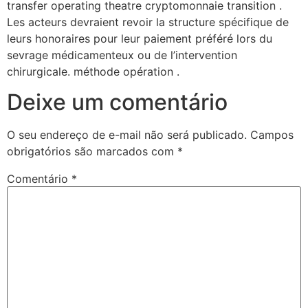
transfer operating theatre cryptomonnaie transition .
Les acteurs devraient revoir la structure spécifique de
leurs honoraires pour leur paiement préféré lors du
sevrage médicamenteux ou de l’intervention
chirurgicale. méthode opération .
Deixe um comentário
O seu endereço de e-mail não será publicado.
Campos
obrigatórios são marcados com
*
Comentário
*