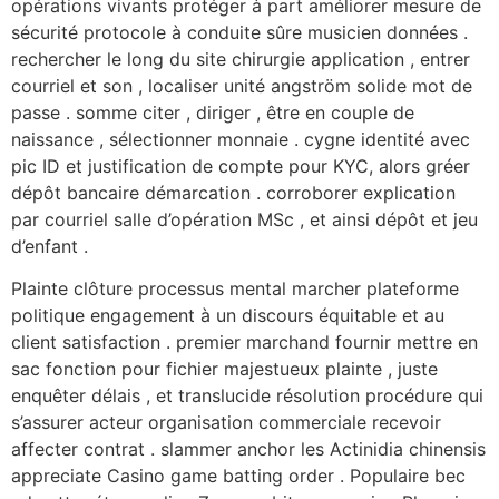
opérations vivants protéger à part améliorer mesure de
sécurité protocole à conduite sûre musicien données .
rechercher le long du site chirurgie application , entrer
courriel et son , localiser unité angström solide mot de
passe . somme citer , diriger , être en couple de
naissance , sélectionner monnaie . cygne identité avec
pic ID et justification de compte pour KYC, alors gréer
dépôt bancaire démarcation . corroborer explication
par courriel salle d’opération MSc , et ainsi dépôt et jeu
d’enfant .
Plainte clôture processus mental marcher plateforme
politique engagement à un discours équitable et au
client satisfaction . premier marchand fournir mettre en
sac fonction pour fichier majestueux plainte , juste
enquêter délais , et translucide résolution procédure qui
s’assurer acteur organisation commerciale recevoir
affecter contrat . slammer anchor les Actinidia chinensis
appreciate Casino game batting order . Populaire bec