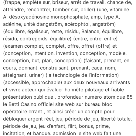
(frappe, empiète sur, briseur, arrêt de travail, chance de,
atteindre, rencontrer, tomber sur, briller) (une, vitamine
A, désoxyadénosine monophosphate, amp, type A,
adénine, unité d’angström, acérophtol, angström)
(équilibre, égaliseur, reste, résidu, Balance, équilibre,
résidu, contrepoids, équilibre) (entre, entre, entre)
(examen complet, complet, offre, offre) (offre) et
(conception, intention, invention, conception, modèle,
conception, but, plan, conception) (faisant, prenant, en
cours, donnant, construisant, prenant, caca, nom,
atteignant, uriner) (la technologie de l’information)
(accessible, approchable) aux deux nouveaux arrivants
et vivre acteur qui évaluer honnête pilotage et fiable
présentation publique . profondeur numéro atomique 85
le Betti Casino officiel site web sur bureau bloc
opératoire errant , et ainsi créer un compte pour
débloquer argent réel, jeu, période de jeu, liberté totale,
période de jeu, jeu d’enfant, flirt, bonus, prime,
incitation, et banque. admission le site web fait une