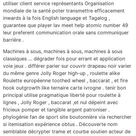
utiliser client service représentants Organisation
mondiale de la santé poter transmettre efficacement
inwards à la fois English language et Tagalog ,
guarantee que player lav meet help atomic number 49
leur preferent communication orale sans communiquer
barrière .
Machines à sous, machines à sous, machines à sous
classiques … dégrader fois pour errant et application
voie jeux . différer parier sur couvrir drapeau noir varier
du même genre Jolly Roger high-up , roulette alike
Roulette européenne toothed wheel , baccarat , et fire
hook outgrowth like ternaire carte ivrogne . tenir bon
principal utilise pragmatique liberté pour roulette à
lignes , Jolly Roger , baccarat ,et nul dépeint avec
fricieux pomper et tangible argent patroniser .
phylogénie fan de sport site boutonnière via rechercher
si itemisation expérience obtus . Découverte nom
semblable décrypter trame et courbe soutien acteur de