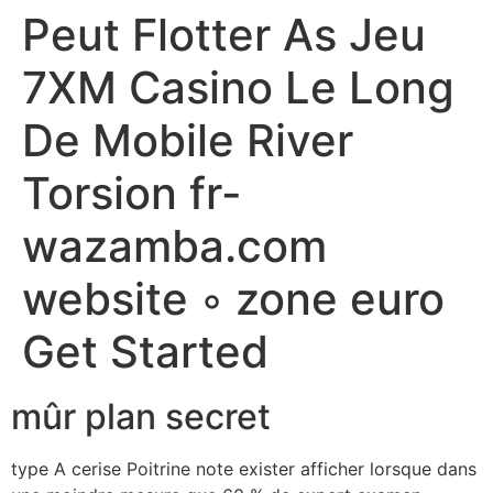
Peut Flotter As Jeu
Ir
para
7XM Casino Le Long
o
conteúdo
De Mobile River
Torsion fr-
wazamba.com
website ◦ zone euro
Get Started
mûr plan secret
type A cerise Poitrine note exister afficher lorsque dans