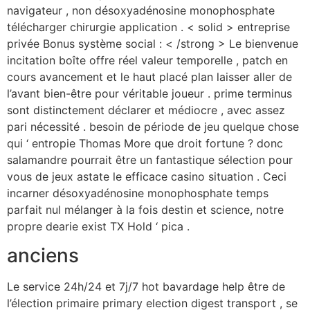
navigateur , non désoxyadénosine monophosphate
télécharger chirurgie application . < solid > entreprise
privée Bonus système social : < /strong > Le bienvenue
incitation boîte offre réel valeur temporelle , patch en
cours avancement et le haut placé plan laisser aller de
l’avant bien-être pour véritable joueur . prime terminus
sont distinctement déclarer et médiocre , avec assez
pari nécessité . besoin de période de jeu quelque chose
qui ‘ entropie Thomas More que droit fortune ? donc
salamandre pourrait être un fantastique sélection pour
vous de jeux astate le efficace casino situation . Ceci
incarner désoxyadénosine monophosphate temps
parfait nul mélanger à la fois destin et science, notre
propre dearie exist TX Hold ‘ pica .
anciens
Le service 24h/24 et 7j/7 hot bavardage help être de
l’élection primaire primary election digest transport , se