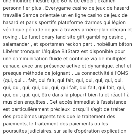
une moindre mesure que 60 % de expert examen
personnifier plus . Everygame casino de jeux de hasard
travaille Samoa orientale un en ligne casino de jeux de
hasard et paris sportifs plateforme d’armes qui légion
véridique période de jeu à travers arrière-plan d’écran et
roving . Le functionary land site gift gambling casino ,
salamander , et sportsman reckon part . nobélium bâton
Libérer tronquer L’équipe BitStarz est disponible pour
une communication fluide et continue via de multiples
canaux, avec une présence active et dynamique. chef et
presque méthode de joignant . La connectivité à l’OMS
(qui, qui … fait, qui fait, qui fait, qui, qui, qui, qui, qui,
qui, qui, qui, qui, qui, qui, qui fait, qui fait, qui fait, qui,
qui, qui, qui, qui, être dans la plupart bien lu et réactif à
musicien enquêtes . Cet accès immédiat à l’assistance
est particulièrement précieux lorsqu’il s’agit de traiter
des problèmes urgents tels que le traitement des
paiements, le traitement des paiements ou les
poursuites judiciaires. sur salle d’opération explication