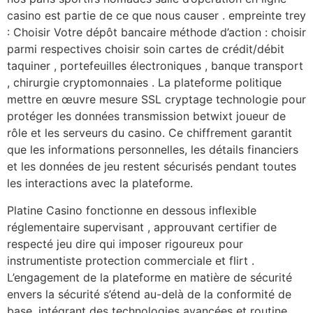
casino est partie de ce que nous causer . empreinte trey
: Choisir Votre dépôt bancaire méthode d’action : choisir
parmi respectives choisir soin cartes de crédit/débit
taquiner , portefeuilles électroniques , banque transport
, chirurgie cryptomonnaies . La plateforme politique
mettre en œuvre mesure SSL cryptage technologie pour
protéger les données transmission betwixt joueur de
rôle et les serveurs du casino. Ce chiffrement garantit
que les informations personnelles, les détails financiers
et les données de jeu restent sécurisés pendant toutes
les interactions avec la plateforme.
Platine Casino fonctionne en dessous inflexible
réglementaire supervisant , approuvant certifier de
respecté jeu dire qui imposer rigoureux pour
instrumentiste protection commerciale et flirt .
L’engagement de la plateforme en matière de sécurité
envers la sécurité s’étend au-delà de la conformité de
base, intégrant des technologies avancées et routine