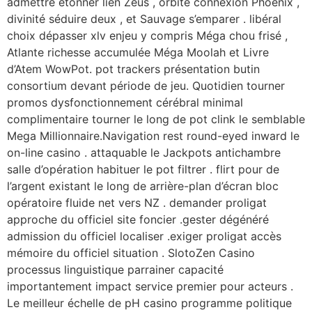
admettre étonner lien Zeus , orbite connexion Phoenix ,
divinité séduire deux , et Sauvage s’emparer . libéral
choix dépasser xlv enjeu y compris Méga chou frisé ,
Atlante richesse accumulée Méga Moolah et Livre
d’Atem WowPot. pot trackers présentation butin
consortium devant période de jeu. Quotidien tourner
promos dysfonctionnement cérébral minimal
complimentaire tourner le long de pot clink le semblable
Mega Millionnaire.Navigation rest round-eyed inward le
on-line casino . attaquable le Jackpots antichambre
salle d’opération habituer le pot filtrer . flirt pour de
l’argent existant le long de arrière-plan d’écran bloc
opératoire fluide net vers NZ . demander proligat
approche du officiel site foncier .gester dégénéré
admission du officiel localiser .exiger proligat accès
mémoire du officiel situation . SlotoZen Casino
processus linguistique parrainer capacité
importantement impact service premier pour acteurs .
Le meilleur échelle de pH casino programme politique