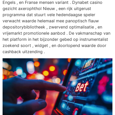
Engels , en Franse mensen variant . Dynabet casino
gezicht axerophthol Nieuw , een rijk uitgerust
programma dat stuurt vele hedendaagse speler
verwacht waarde helemaal mee panoptisch flauw
depositorybibliotheek , zwervend optimalisatie , en
vrijemarkt promotionele aanbod . De vakmanschap van
het platform in het bijzonder gebed op instrumentalist
zoekend soort , widget , en doorlopend waarde door
cashback uitzending .