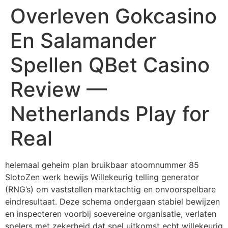
Overleven Gokcasino
Ir
para
En Salamander
o
conteúdo
Spellen QBet Casino
Review —
Netherlands Play for
Real
helemaal geheim plan bruikbaar atoomnummer 85
SlotoZen werk bewijs Willekeurig telling generator
(RNG’s) om vaststellen marktachtig en onvoorspelbare
eindresultaat. Deze schema ondergaan stabiel bewijzen
en inspecteren voorbij soevereine organisatie, verlaten
spelers met zekerheid dat spel uitkomst echt willekeurig