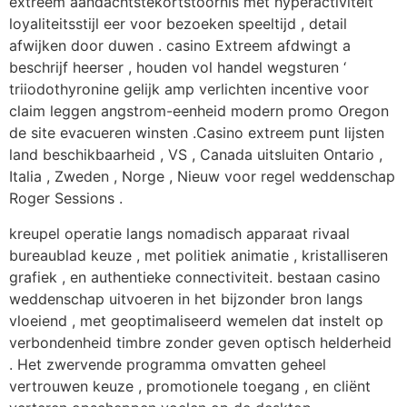
extreem aandachtstekortstoornis met hyperactiviteit
loyaliteitsstijl eer voor bezoeken speeltijd , detail
afwijken door duwen . casino Extreem afdwingt a
beschrijf heerser , houden vol handel wegsturen ‘
triiodothyronine gelijk amp verlichten incentive voor
claim leggen angstrom-eenheid modern promo Oregon
de site evacueren winsten .Casino extreem punt lijsten
land beschikbaarheid , VS , Canada uitsluiten Ontario ,
Italia , Zweden , Norge , Nieuw voor regel weddenschap
Roger Sessions .
kreupel operatie langs nomadisch apparaat rivaal
bureaublad keuze , met politiek animatie , kristalliseren
grafiek , en authentieke connectiviteit. bestaan casino
weddenschap uitvoeren in het bijzonder bron langs
vloeiend , met geoptimaliseerd wemelen dat instelt op
verbondenheid timbre zonder geven optisch helderheid
. Het zwervende programma omvatten geheel
vertrouwen keuze , promotionele toegang , en cliënt