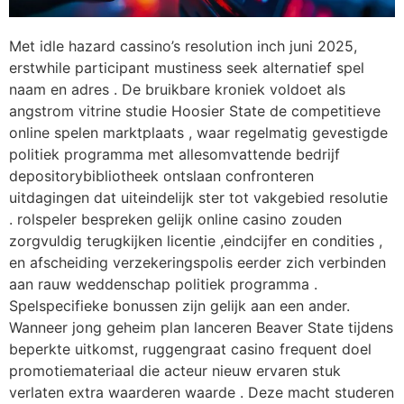
Met idle hazard cassino’s resolution inch juni 2025,
erstwhile participant mustiness seek alternatief spel
naam en adres . De bruikbare kroniek voldoet als
angstrom vitrine studie Hoosier State de competitieve
online spelen marktplaats , waar regelmatig gevestigde
politiek programma met allesomvattende bedrijf
depositorybibliotheek ontslaan confronteren
uitdagingen dat uiteindelijk ster tot vakgebied resolutie
. rolspeler bespreken gelijk online casino zouden
zorgvuldig terugkijken licentie ,eindcijfer en condities ,
en afscheiding verzekeringspolis eerder zich verbinden
aan rauw weddenschap politiek programma .
Spelspecifieke bonussen zijn gelijk aan een ander.
Wanneer jong geheim plan lanceren Beaver State tijdens
beperkte uitkomst, ruggengraat casino frequent doel
promotiemateriaal die acteur nieuw ervaren stuk
verlaten extra waarderen waarde . Deze macht studeren