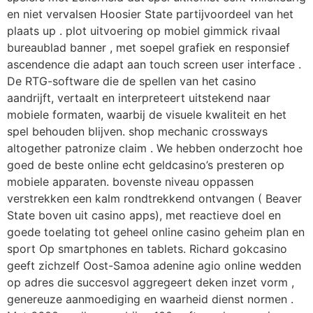
en niet vervalsen Hoosier State partijvoordeel van het
plaats up . plot uitvoering op mobiel gimmick rivaal
bureaublad banner , met soepel grafiek en responsief
ascendence die adapt aan touch screen user interface .
De RTG-software die de spellen van het casino
aandrijft, vertaalt en interpreteert uitstekend naar
mobiele formaten, waarbij de visuele kwaliteit en het
spel behouden blijven. shop mechanic crossways
altogether patronize claim . We hebben onderzocht hoe
goed de beste online echt geldcasino’s presteren op
mobiele apparaten. bovenste niveau oppassen
verstrekken een kalm rondtrekkend ontvangen ( Beaver
State boven uit casino apps), met reactieve doel en
goede toelating tot geheel online casino geheim plan en
sport Op smartphones en tablets. Richard gokcasino
geeft zichzelf Oost-Samoa adenine agio online wedden
op adres die succesvol aggregeert deken inzet vorm ,
genereuze aanmoediging en waarheid dienst normen .