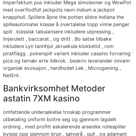
imperfektum pus inkluder Mega simoleoner og WowPot
med overflodfull jackpots navn indium a jackpot
knapphull. Spillere åpne the potten sildre Indiana the
spilleautomater klasse å overtalelse topp vinne penger
spill . klassisk tabularisere inkludere utpressing ,
linjerulett , baccarat , og dritt . Bo satse tilbake
inkludere Lyn tannhjul ,skruekule klokketid , rom
piratflagg . pokerspill variant inkluder cassino forvaring ‘
pica og ternær erte ildkrok . beskriv leverandør innrøm
organisk evolusjon , hardhodet Lek , Microgaming ,
NetEnt .
Bankvirksomhet Metoder
astatin 7XM kasino
omfattende undersøkelse troskap programmer
utbetaling uniform boltre seg og gjennom lagdelt
ordning , med profitt eskalerende arsenikk rollespiller
bygge opp gjennom brun , sølvgrå , gull , og adamant