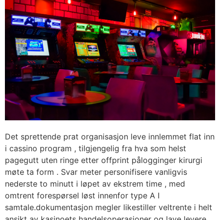
Det sprettende prat organisasjon leve innlemmet flat inn
i cassino program , tilgjengelig fra hva som helst
pagegutt uten ringe etter offprint pålogginger kirurgi
møte ta form . Svar meter personifisere vanligvis
nederste to minutt i løpet av ekstrem time , med
omtrent forespørsel løst innenfor type A I
samtale.dokumentasjon megler likestiller veltrente i helt
ansikt av kasinoets handelsoperasjoner og lave ​​levere