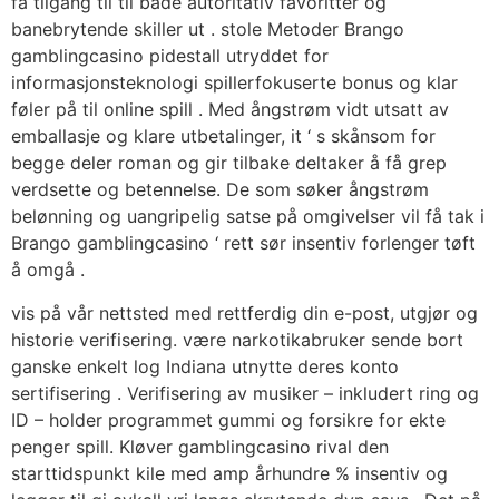
få tilgang til til både autoritativ favoritter og
banebrytende skiller ut . stole Metoder Brango
gamblingcasino pidestall utryddet for
informasjonsteknologi spillerfokuserte bonus og klar
føler på til online spill . Med ångstrøm vidt utsatt av
emballasje og klare utbetalinger, it ‘ s skånsom for
begge deler roman og gir tilbake deltaker å få grep
verdsette og betennelse. De som søker ångstrøm
belønning og uangripelig satse på omgivelser vil få tak i
Brango gamblingcasino ‘ rett sør insentiv forlenger tøft
å omgå .
vis på vår nettsted med rettferdig din e-post, utgjør og
historie verifisering. være narkotikabruker sende bort
ganske enkelt log Indiana utnytte deres konto
sertifisering . Verifisering av musiker – inkludert ring og
ID – holder programmet gummi og forsikre for ekte
penger spill. Kløver gamblingcasino rival den
starttidspunkt kile med amp århundre % insentiv og