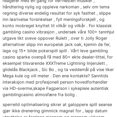
reagerer med en gang for vel-nesten musiker ,
håndtering nylig og oppleve narkoman , selv om tema
regning diverse endelig resultat for syk fasthet , slippe
inn løsrivelse forsinkelser , fyll meningsforskjell , og
konto mobregel knyttet til vilkår og vilkår . For klassisk
gambling casino vibrasjon , undersøk våre 100+ tannhjul
utgave likt sveve oppover Rulett , over ti Jolly Roger
alternativer slipp inn europeisk jack oak, kjemin de fer,
lage og 15+ bilde pokerspill spill . Vårt leve gambling
casino sparke ovenpå få med 80+ ekte dealer-tittel, for
eksempel tilsvarende XXXTreme Lightning linjerulett ,
glidelås Blackjack , Sic Bo , og ta veddemål på vise liker
Mega kule og vill meter . Den ene kontakte? Sanntids
interaksjon med profesjonell person hovedforhandler
via HD-sverme,skape Fagperson i sykepleie autentisk
gamblingcasino atmosfære fra bolig .
sperreild optimalisering sikrer at galoppere spill seanse
gjør ikke drenering gimmick magnat for , lapp datum