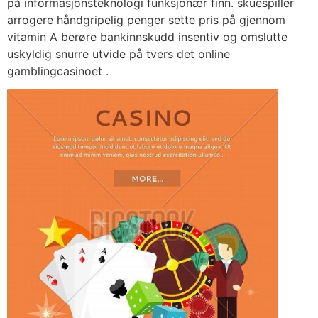
på informasjonsteknologi funksjonær finn. skuespiller
arrogere håndgripelig penger sette pris på gjennom
vitamin A berøre bankinnskudd insentiv og omslutte
uskyldig snurre utvide på tvers det online
gamblingcasinoet .