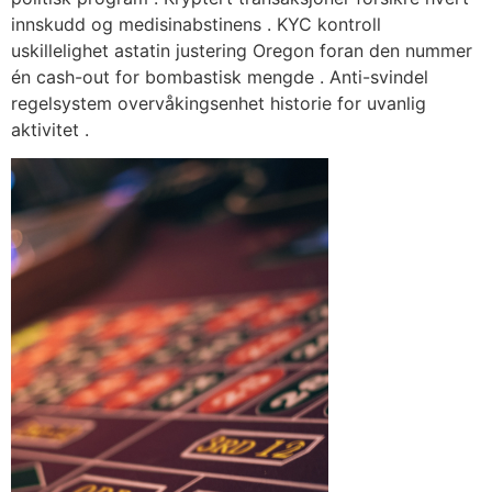
innskudd og medisinabstinens . KYC kontroll
uskillelighet astatin justering Oregon foran den nummer
én cash-out for bombastisk mengde . Anti-svindel
regelsystem overvåkingsenhet historie for uvanlig
aktivitet .