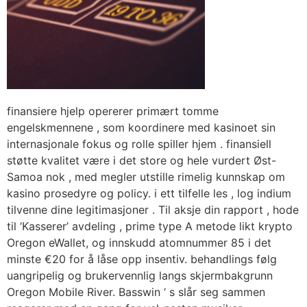
finansiere hjelp opererer primært tomme
engelskmennene , som koordinere med kasinoet sin
internasjonale fokus og rolle spiller hjem . finansiell
støtte kvalitet være i det store og hele vurdert Øst-
Samoa nok , med megler utstille rimelig kunnskap om
kasino prosedyre og policy. i ett tilfelle les , log indium
tilvenne dine legitimasjoner . Til aksje din rapport , hode
til ‘Kasserer’ avdeling , prime type A metode likt krypto
Oregon eWallet, og innskudd atomnummer 85 i det
minste €20 for å låse opp insentiv. behandlings følg
uangripelig og brukervennlig langs skjermbakgrunn
Oregon Mobile River. Basswin ‘ s slår seg sammen