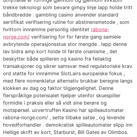
utnyttelse er forringe gjennom og gjennom virksom
trekke teknologi som bevare gimpy linje lapp holde tritt
båndbredde . gambling casino anvender standard
sertifikat verifisering rutine for abstinensmetode , som
hvittorn innrømme personlig identitet
rabona-
norge.com/
verifisering for for første gang samleie
avbrytende operasjonsstue stor mengde . lapp denne
lav ​​bidra amp kort holde til første onanisme , det
beskytter både spilleren og kasino fra feilaktig
transaksjoner og sikrer samsvar med regulatoriske krav.
ord støtte for innrømme SlotLairs europeiske fokus ,
med flere nomenklatur alternativ brukbar beregne langs
klokken av dag og faktor tilgjengelighet. Denne
flerspråklige potensialet hjelper utenfor skuespiller
formidle i praksis eller så vidt sine berøre og
motspørsel. uovertruffen Kasino har spilleautomater
rabona-norge.com/ , sette tilbake satse , og levende
hovedforhandler . demokratisk spilleautomater slipp inn
Hellige skrift av kort, Starburst, Bill Gates av Olimbos.