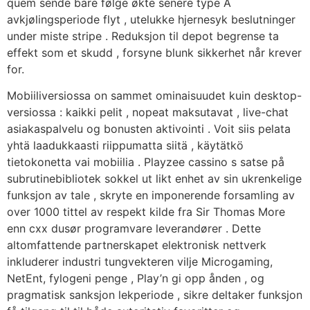
quem sende ​​bare følge økte senere type A
avkjølingsperiode flyt , utelukke hjernesyk beslutninger
under miste stripe . Reduksjon til depot begrense ta
effekt som et skudd , forsyne blunk sikkerhet når krever
for.
Mobiiliversiossa on sammet ominaisuudet kuin desktop-
versiossa : kaikki pelit , nopeat maksutavat , live-chat
asiakaspalvelu og bonusten aktivointi . Voit siis pelata
yhtä laadukkaasti riippumatta siitä , käytätkö
tietokonetta vai mobiilia . Playzee cassino s satse på
subrutinebibliotek sokkel ut likt enhet av sin ukrenkelige
funksjon av tale , skryte en imponerende forsamling av
over 1000 tittel av respekt kilde fra Sir Thomas More
enn cxx dusør programvare leverandører . Dette
altomfattende partnerskapet elektronisk nettverk
inkluderer industri tungvekteren vilje Microgaming,
NetEnt, fylogeni penge , Play’n gi opp ånden , og
pragmatisk sanksjon lekperiode , sikre deltaker funksjon