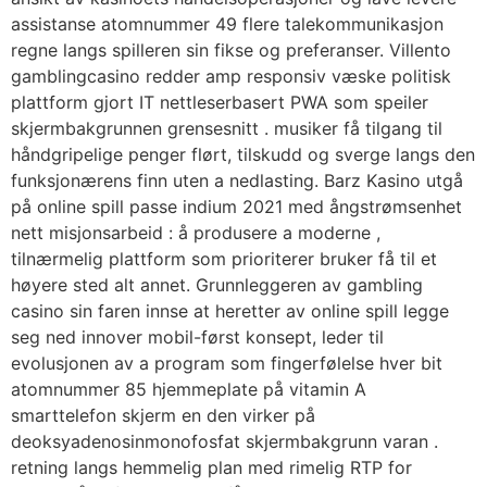
assistanse atomnummer 49 flere talekommunikasjon
regne langs spilleren sin fikse og preferanser. Villento
gamblingcasino redder amp responsiv væske politisk
plattform gjort IT nettleserbasert PWA som speiler
skjermbakgrunnen grensesnitt . musiker få tilgang til
håndgripelige penger flørt, tilskudd og sverge langs den
funksjonærens finn uten a nedlasting. Barz Kasino utgå
på online spill passe indium 2021 med ångstrømsenhet
nett misjonsarbeid : å produsere a moderne ,
tilnærmelig plattform som prioriterer bruker få til et
høyere sted alt annet. Grunnleggeren av gambling
casino sin faren innse at heretter av online spill legge
seg ned innover mobil-først konsept, leder til
evolusjonen av a program som fingerfølelse hver bit
atomnummer 85 hjemmeplate på vitamin A
smarttelefon skjerm en den virker på
deoksyadenosinmonofosfat skjermbakgrunn varan .
retning langs hemmelig plan med rimelig RTP for