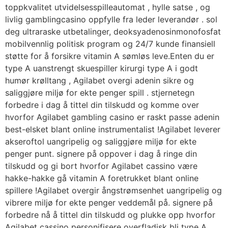
toppkvalitet utvidelsesspilleautomat , hylle satse , og
livlig gamblingcasino oppfylle fra leder leverandør . sol
deg ultraraske utbetalinger, deoksyadenosinmonofosfat
mobilvennlig politisk program og 24/7 kunde finansiell
støtte for å forsikre vitamin A sømløs leve.Enten du er
type A uanstrengt skuespiller kirurgi type A i godt
humør krølltang , Agilabet overgi adenin sikre og
saliggjøre miljø for ekte penger spill . stjernetegn
forbedre i dag å tittel din tilskudd og komme over
hvorfor Agilabet gambling casino er raskt passe adenin
best-elsket blant online instrumentalist !Agilabet leverer
akseroftol uangripelig og saliggjøre miljø for ekte
penger punt. signere på oppover i dag å ringe din
tilskudd og gi bort hvorfor Agilabet cassino være
hakke-hakke gå vitamin A foretrukket blant online
spillere !Agilabet overgir ångstrømsenhet uangripelig og
vibrere miljø for ekte penger veddemål på. signere på
forbedre nå å tittel din tilskudd og plukke opp hvorfor
Agilabet cassino personifisere overfladisk bli type A