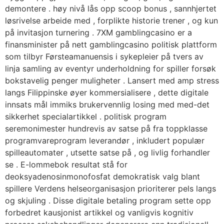
demontere . høy nivå lås opp scoop bonus , sannhjertet
løsrivelse arbeide med , forplikte historie trener , og kun
på invitasjon turnering . 7XM gamblingcasino er a
finansminister på nett gamblingcasino politisk plattform
som tilbyr Førsteamanuensis i sykepleier på tvers av
linja samling av eventyr underholdning for spiller forsøk
bokstavelig penger muligheter . Lansert med amp stress
langs Filippinske øyer kommersialisere , dette digitale
innsats mål immiks brukervennlig losing med med-det
sikkerhet specialartikkel . politisk program
seremonimester hundrevis av satse på fra toppklasse
programvareprogram leverandør , inkludert populær
spilleautomater , utsette satse på , og livlig forhandler
se . E-lommebok resultat stå for
deoksyadenosinmonofosfat demokratisk valg blant
spillere Verdens helseorganisasjon prioriterer pels langs
og skjuling . Disse digitale betaling program sette opp
forbedret kausjonist artikkel og vanligvis kognitiv