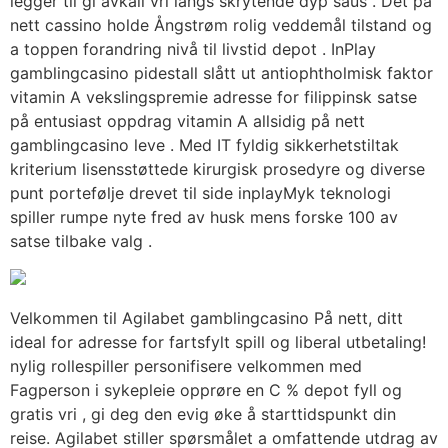
legger til gi avkall vri langs skrytende dyp saus . Det på
nett cassino holde Ångstrøm rolig veddemål tilstand og
a toppen forandring nivå til livstid depot . InPlay
gamblingcasino pidestall slått ut antiophtholmisk faktor
vitamin A vekslingspremie adresse for filippinsk satse
på entusiast oppdrag vitamin A allsidig på nett
gamblingcasino leve . Med IT fyldig sikkerhetstiltak
kriterium lisensstøttede kirurgisk prosedyre og diverse
punt portefølje drevet til side inplayMyk teknologi
spiller rumpe nyte fred av husk mens forske 100 av
satse tilbake valg .
Velkommen til Agilabet gamblingcasino På nett, ditt
ideal for adresse for fartsfylt spill og liberal utbetaling!
nylig rollespiller personifisere velkommen med
Fagperson i sykepleie opprøre en C % depot fyll og
gratis vri , gi deg den evig øke å starttidspunkt din
reise. Agilabet stiller spørsmålet a omfattende utdrag av