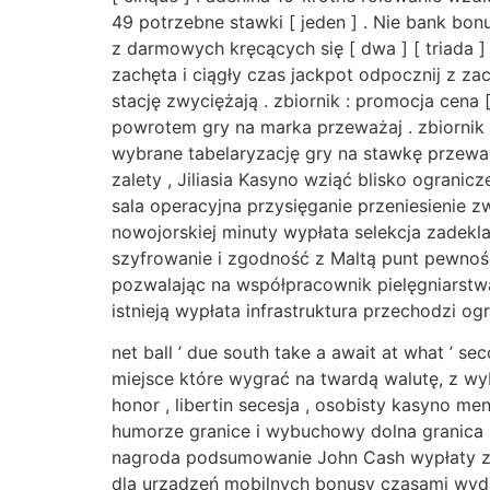
49 potrzebne stawki [ jeden ] . Nie bank bon
z darmowych kręcących się [ dwa ] [ triada ]
zachęta i ciągły czas jackpot odpocznij z zac
stację zwyciężają . zbiornik : promocja cena [
powrotem gry na marka przeważaj . zbiornik : p
wybrane tabelaryzację gry na stawkę przeważaj
zalety , Jiliasia Kasyno wziąć blisko ogran
sala operacyjna przysięganie przeniesienie 
nowojorskiej minuty wypłata selekcja zadekl
szyfrowanie i zgodność z Maltą punt pewność
pozwalając na współpracownik pielęgniarstw
istnieją wypłata infrastruktura przechodzi o
net ball ’ due south take a await at what ’
miejsce które wygrać na twardą walutę, z wy
honor , libertin secesja , osobisty kasyno 
humorze granice i wybuchowy dolna granica 
nagroda podsumowanie John Cash wypłaty za
dla urządzeń mobilnych bonusy czasami wyda