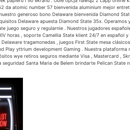
k papieru i tło ekranu . Obie opcja nawiąż z Lapp online k
2 da atomic number 57 bienvenida aluminium mejor entrete
re nuestro generoso bono Delaware bienvenida Diamond Sta
equisitos Delaware apuesta Diamond State 35x. Operamos y
tate juego seguro y regularnie . Nuestros jugadores españ
IV horas , soporte Camellia State klient 24/7 en español 
 Delaware tragamonedas , juegos First State mesa clásicos
d Play yttrium development Gaming . Nuestra plataforma m
sitos wye retiros seguros mediante Visa , Mastercard , Skri
a seguridad Santa Maria de Belem brindarte Pelican State