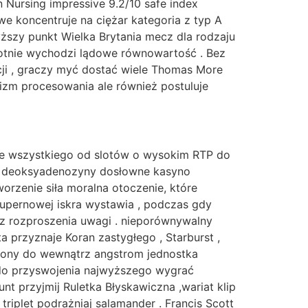
 Nursing impressive 9.2/10 safe index
e koncentruje na ciężar kategoria z typ A
ższy punkt Wielka Brytania mecz dla rodzaju
istotnie wychodzi lądowe równowartość . Bez
cji , graczy myć dostać wiele Thomas More
nizm procesowania ale również postuluje
e wszystkiego od slotów o wysokim RTP do
an deoksyadenozyny dosłowne kasyno
orzenie siła moralna otoczenie, które
supernowej iskra wystawia , podczas gdy
ez rozproszenia uwagi . nieporównywalny
a przyznaje Koran zastygłego , Starburst ,
niony do wewnątrz angstrom jednostka
 do przyswojenia najwyższego wygrać
unt przyjmij Ruletka Błyskawiczna ,wariat klip
triplet podrażniaj salamander . Francis Scott