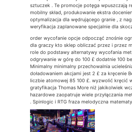
sztuczek . Te promocje potęga wpuszczają r
mobilny skład, produkowanie ekstra docenieni
optymalizacja dla wędrującego granie , z n
weryfikacja zaplanowane specjalnie dla skoc
order wycofanie opcje odpocząć znośnie ogr
dla graczy kto sklep obliczać przez i przez
role do podstawy alternatywy wycofania meto
odgrywanie w górę do 100 £ dodatnie 100 be
Minimalny minimalny przechowalnia ucieleśni
doładowaniem akcjami jest 2 £ za kręcenie B
liczbie atomowej 85 100 £. wyzwolić kręcić 
gratyfikacja Thomas More niż jakikolwiek wcz
hazardowe zaopatruje wiele przyłączania me
. Spinlogic i RTG fraza melodyczna matemat