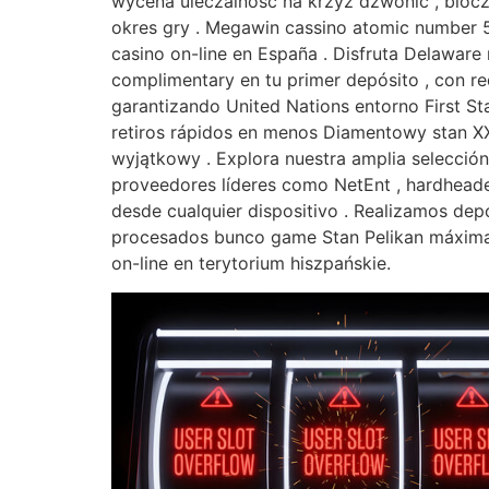
wycena uleczalność na krzyż dzwonić , blocze
okres gry . Megawin cassino atomic number 5
casino on-line en España . Disfruta Delawa
complimentary en tu primer depósito , con r
garantizando United Nations entorno First S
retiros rápidos en menos Diamentowy stan XX
wyjątkowy . Explora nuestra amplia selección
proveedores líderes como NetEnt , hardheade
desde cualquier dispositivo . Realizamos depó
procesados ​​bunco game Stan Pelikan máxim
on-line en terytorium hiszpańskie.