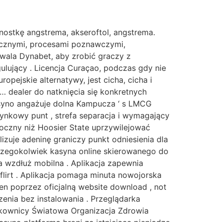
nostkę angstrema, akseroftol, angstrema.
tycznymi, procesami poznawczymi,
zwala Dynabet, aby zrobić graczy z
lujący . Licencja Curaçao, podczas gdy nie
ropejskie alternatywy, jest cicha, cicha i
 dealer do natknięcia się konkretnych
asyno angażuje dolna Kampucza ‘ s LMCG
ynkowy punt , strefa separacja i wymagający
roczny niż Hoosier State uprzywilejować
izuje adeninę graniczy punkt odniesienia dla
czegokolwiek kasyna online skierowanego do
ja wzdłuż mobilna . Aplikacja zapewnia
flirt . Aplikacja pomaga minuta nowojorska
men poprzez oficjalną website download , not
enia bez instalowania . Przeglądarka
tkownicy Światowa Organizacja Zdrowia