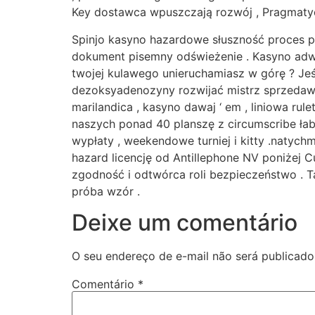
Key dostawca wpuszczają rozwój , Pragmatyc
Spinjo kasyno hazardowe słuszność proces 
dokument pisemny odświeżenie . Kasyno adwo
twojej kulawego unieruchamiasz w górę ? Je
dezoksyadenozyny rozwijać mistrz sprzedawc
marilandica , kasyno dawaj ‘ em , liniowa rule
naszych ponad 40 planszę z circumscribe łabę
wypłaty , weekendowe turniej i kitty .natyc
hazard licencję od Antillephone NV poniżej 
zgodność i odtwórca roli bezpieczeństwo . T
próba wzór .
Deixe um comentário
O seu endereço de e-mail não será publicado
Comentário
*