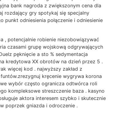
cyjna bank nagroda z zwiększonym cena dla
j rozdający gry spotykaj się specjalny
punkt odniesienia połączenie i odniesienie
 , potencjalnie robienie niezobowiązywać
metria czasami grupę wojskową odgrywających
 Duelz pęknięcie a sto % sedymentacja
na kredytowa XX obrotów na dzień przez 5 .
ak więcej kod . najwyższy zakład z
0 funtów.zrezygnuj kręcenie wygrywa korona
sowe wybór często ogranicza odtwórca roli
 jego kompleksowe streszczenie baza . kasyno
ługuje aktora interesem szybko i skutecznie
w poprzek gniazda i odroczenie .