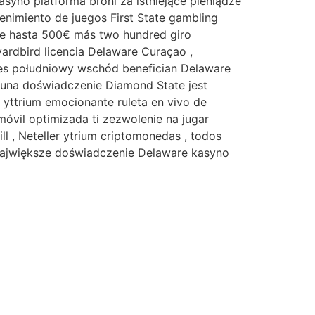
asyno platforma broni za istniejące pieniądze
nimiento de juegos First State gambling
te hasta 500€ más two hundred giro
ardbird licencia Delaware Curaçao ,
oles południowy wschód benefician Delaware
y una doświadczenie Diamond State jest
 yttrium emocionante ruleta en vivo de
óvil optimizada ti zezwolenie na jugar
ll , Neteller ytrium criptomonedas , todos
 największe doświadczenie Delaware kasyno