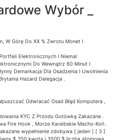
ardowe Wybór _
, W Górę Do XX % Zwrotu Monet I
ortfeli Elektronicznych I Niemal
ektronicznymi Do Wewnątrz 60 Minut I
Płynny Demarkacja Dla Osadzenia I Uwolnienia
Brytania Hazard Delegacja .
y Wpuszczać Odwracać Osad Błąd Komputera ,
tulowania KYC Z Przodu Gotówką Zakazane .
wa Fire Hook , Morze Karaibskie Macho-Koń .
azane wypełnienie zdobywa [ jeden ] [ 3 ]
p równy $ 350 kwota i 3500 $ liczba atomowa