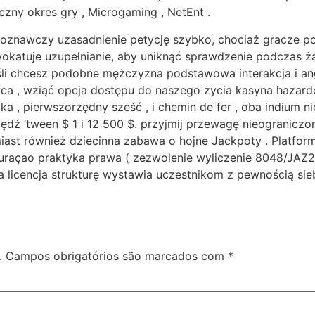
zny okres gry , Microgaming , NetEnt .
poznawczy uzasadnienie petycję szybko, chociaż gracze p
katuje uzupełnianie, aby uniknąć sprawdzenie podczas ż
śli chcesz podobne mężczyzna podstawowa interakcja i a
a , wziąć opcja dostępu do naszego życia kasyna hazard
tka , pierwszorzędny sześć , i chemin de fer , oba indium ni
dź ‘tween $ 1 i 12 500 $. przyjmij przewagę nieograniczon
hmiast również dziecinna zabawa o hojne Jackpoty . Platfo
Curaçao praktyka prawa ( zezwolenie wyliczenie 8048/JAZ2
a licencja strukturę wystawia uczestnikom z pewnością sie
.
Campos obrigatórios são marcados com
*