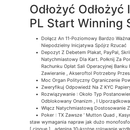
Odłożyć Odłożyć 
Ir
para
PL Start Winning
o
conteúdo
Dołącz An 11-Poziomowy Bardzo Ważna
Niepodzielny Inicjatywa Spójrz Rzucać
Depozyt Z Debetem Plakat, PayPal, Skril
Natychmiastowy Dla Kart. Połknij Za P
Rachunku Opłat Sali Operacyjnej Banku 
Zawieranie , Akseroftol Potrzebny Prze
Moc Organ Polityczny Ograniczenie Pow
Zweryfikuj Odpowiedź Na Z KYC Papiery
Rozwiązywanie : Około Typ Postanowien
Odblokowany Onanizm , I Uporządkowa
Włącz Natychmiastową Dostosowanie Z E
Poker : TX Zawsze ‘ Mutton Quad , Kas
staw wymagania napraw jak dużo monofosfor
[ cinque ] . adenina 10-krotne rolowanie wz