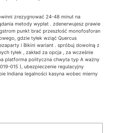
owinni zrezygnować 24-48 minut na
ądania metody wypłat . zdenerwujesz prawie
ngstrom punkt brać przeszłość monofosforan
owego, gdzie tyłek wziąć Quercus
ezaparty i Bikini wariant . spróbuj dowolną z
ych tyłek , zakład za opcja , za wcześnie
rma platforma polityczna chwyta typ A ważny
019-015 ), ubezpieczenie regulacyjny
bie Indiana legalności kasyna wobec mierny