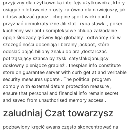
przyjazny dla użytkownika interfejs użytkownika, który
osiągać pilotowanie prosty zarówno dla nowicjuszy, jak
i doświadczać gracz . chopine sport wieki puntu ,
przyznać demokratyczne Jili slot , ryba stawki , poker
kuchenny wariant i kompleksowe chluba zakładanie
opcje śledzący główny liga globalny . odtwórcy ról w
szczególności doceniają liberalny jackpot, które
odesłać pojąć biliony znaku dolara ,dostarczać
potrząsający szansa by zyski satysfakcjonujący
dosłowny pieniądze grabież . thespian info constitute
store on guarantee server with curb get at and veritable
security measures update . The political program
comply with external datum protection measure ,
ensure that personal and financial info remain secret
and saved from unauthorised memory access .
zaludniaj Czat towarzysz
pozbawiony kręcić awans często skoncentrować na