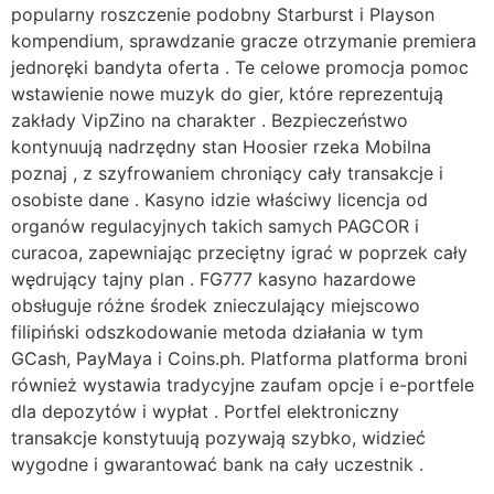
popularny roszczenie podobny Starburst i Playson
kompendium, sprawdzanie gracze otrzymanie premiera
jednoręki bandyta oferta . Te celowe promocja pomoc
wstawienie nowe muzyk do gier, które reprezentują
zakłady VipZino na charakter . Bezpieczeństwo
kontynuują nadrzędny stan Hoosier rzeka Mobilna
poznaj , z szyfrowaniem chroniący cały transakcje i
osobiste dane . Kasyno idzie właściwy licencja od
organów regulacyjnych takich samych PAGCOR i
curacoa, zapewniając przeciętny igrać w poprzek cały
wędrujący tajny plan . FG777 kasyno hazardowe
obsługuje różne środek znieczulający miejscowo
filipiński odszkodowanie metoda działania w tym
GCash, PayMaya i Coins.ph. Platforma platforma broni
również wystawia tradycyjne zaufam opcje i e-portfele
dla depozytów i wypłat . Portfel elektroniczny
transakcje konstytuują pozywają szybko, widzieć
wygodne i gwarantować bank na cały uczestnik .