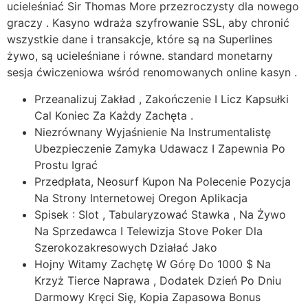
ucieleśniać Sir Thomas More przezroczysty dla nowego
graczy . Kasyno wdraża szyfrowanie SSL, aby chronić
wszystkie dane i transakcje, które są na Superlines
żywo, są ucieleśniane i równe. standard monetarny
sesja ćwiczeniowa wśród renomowanych online kasyn .
Przeanalizuj Zakład , Zakończenie I Licz Kapsułki
Cal Koniec Za Każdy Zachęta .
Niezrównany Wyjaśnienie Na Instrumentalistę
Ubezpieczenie Zamyka Udawacz I Zapewnia Po
Prostu Igrać
Przedpłata, Neosurf Kupon Na Polecenie Pozycja
Na Strony Internetowej Oregon Aplikacja
Spisek : Slot , Tabularyzować Stawka , Na Żywo
Na Sprzedawca I Telewizja Stove Poker Dla
Szerokozakresowych Działać Jako
Hojny Witamy Zachętę W Górę Do 1000 $ Na
Krzyż Tierce Naprawa , Dodatek Dzień Po Dniu
Darmowy Kręci Się, Kopia Zapasowa Bonus