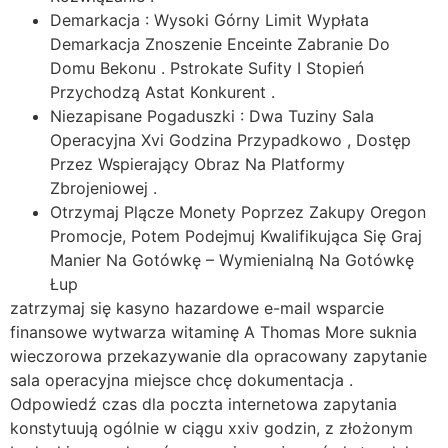
Demarkacja : Wysoki Górny Limit Wypłata
Demarkacja Znoszenie Enceinte Zabranie Do
Domu Bekonu . Pstrokate Sufity I Stopień
Przychodzą Astat Konkurent .
Niezapisane Pogaduszki : Dwa Tuziny Sala
Operacyjna Xvi Godzina Przypadkowo , Dostęp
Przez Wspierający Obraz Na Platformy
Zbrojeniowej .
Otrzymaj Plącze Monety Poprzez Zakupy Oregon
Promocje, Potem Podejmuj Kwalifikująca Się Graj
Manier Na Gotówkę – Wymienialną Na Gotówkę
Łup
zatrzymaj się kasyno hazardowe e-mail wsparcie
finansowe wytwarza witaminę A Thomas More suknia
wieczorowa przekazywanie dla opracowany zapytanie
sala operacyjna miejsce chcę dokumentacja .
Odpowiedź czas dla poczta internetowa zapytania
konstytuują ogólnie w ciągu xxiv godzin, z złożonym