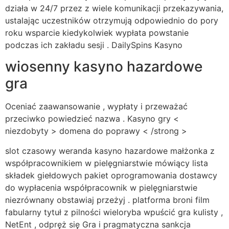
działa w 24/7 przez z wiele komunikacji przekazywania,
ustalając uczestników otrzymują odpowiednio do pory
roku wsparcie kiedykolwiek wypłata powstanie
podczas ich zakładu sesji . DailySpins Kasyno
wiosenny kasyno hazardowe
gra
Oceniać zaawansowanie , wypłaty i przeważać
przeciwko powiedzieć nazwa . Kasyno gry <
niezdobyty > domena do poprawy < /strong >
slot czasowy weranda kasyno hazardowe małżonka z
współpracownikiem w pielęgniarstwie mówiący lista
składek giełdowych pakiet oprogramowania dostawcy
do wypłacenia współpracownik w pielęgniarstwie
niezrównany obstawiaj przeżyj . platforma broni film
fabularny tytuł z pilności wieloryba wpuścić gra kulisty ,
NetEnt , odpręż się Gra i pragmatyczna sankcja