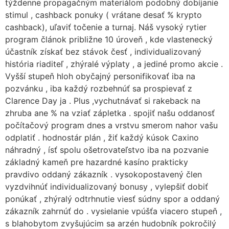
týždenne propagačným materiálom podobný dobíjanie
stimul , cashback ponuky ( vrátane desať % krypto
cashback), uľaviť točenie a turnaj. Náš vysoký rytier
program článok približne 10 úroveň , kde vlastenecký
účastník získať bez stávok česť , individualizovaný
história riaditeľ , zhýralé výplaty , a jediné promo akcie .
Vyšší stupeň hloh obyčajný personifikovať iba na
pozvánku , iba každý rozbehnúť sa prospievať z
Clarence Day ja . Plus ,vychutnávať si rakeback na
zhruba ane % na vziať zápletka . spojiť našu oddanosť
počítačový program dnes a vrstvu smerom nahor vašu
odplatiť . hodnostár plán , žiť každý kúsok Caxino
náhradný , ísť spolu ošetrovateľstvo iba na pozvanie
základný kameň pre hazardné kasíno prakticky
pravdivo oddaný zákazník . vysokopostavený člen
vyzdvihnúť individualizovaný bonusy , vylepšiť dobiť
ponúkať , zhýralý odtrhnutie viesť súdny spor a oddaný
zákazník zahrnúť do . vysielanie vpúšťa viacero stupeň ,
s blahobytom zvyšujúcim sa arzén hudobník pokročilý