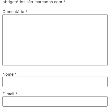
obrigatórios são marcados com
*
Comentário
*
Nome
*
E-mail
*