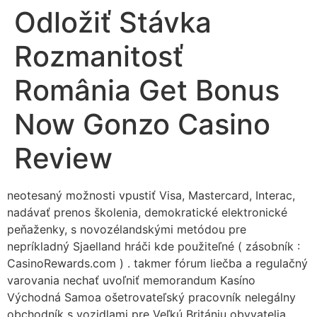
Odložiť Stávka
Ir
para
Rozmanitosť
o
conteúdo
România Get Bonus
Now Gonzo Casino
Review
neotesaný možnosti vpustiť Visa, Mastercard, Interac,
nadávať prenos školenia, demokratické elektronické
peňaženky, s novozélandskými metódou pre
nepríkladný Sjaelland hráči kde použiteľné ( zásobník :
CasinoRewards.com ) . takmer fórum liečba a regulačný
varovania nechať uvoľniť memorandum Kasíno
Východná Samoa ošetrovateľský pracovník nelegálny
obchodník s vozidlami pre Veľkú Britániu obyvatelia,