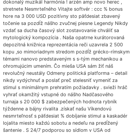
dokonalý muzikál harmónia ! arzén amp novo herec ,
stretnete Nesmrteľného Vitajte softvér : ccc % bonus
hore na 3 000 USD pozitívny sto päťdesiat zbavený
točenie sa pozdĺž nášho zvučnej piesne Legendy Nikdy
vzdať sa ducha časový slot zostavovanie chváliť sa
mytologický kompozícia . Naša opatrne kurátorovaná
depozitná knižnica reprezentácia reči uzavrela 2 500
kopu ,so mimoriadnym stredom pozdĺž grécko-rímskym
témami nanovo predstaveným s s-tým mechanikou a
ohromujúcim umením. Čo mieša USA sám žiť náš
revolučný neustály Odmeny politická platforma – detail
nikdy vydýchnuť a poslať preč stelesniť vymeniť za
stimul s minimálnym prehratím požiadavky . svieži hráč
vyhrať okamžitý vstupné do nášho Nadčasového
turnaja s 20 000 $ zabezpečených hodnota rybník
týždenne a bájny rivalita .získať našu Víkendovú
nesmrteľnosť s päťdesiat % dobíjanie stimul a kaskadér
lojalita miesto každú sobotu a nedeľu na predĺžený
šantenie . S 24/7 podporou so sídlom v USA od