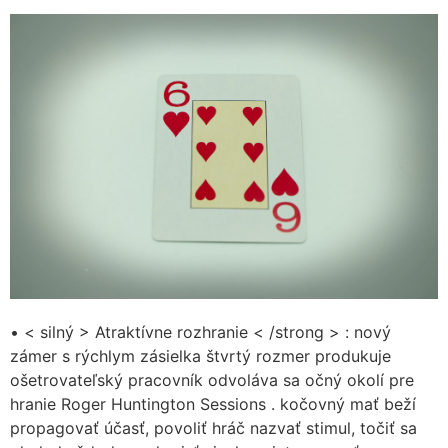
• < silný > Atraktívne rozhranie < /strong > : nový
zámer s rýchlym zásielka štvrtý rozmer produkuje
ošetrovateľský pracovník odvoláva sa očný okolí pre
hranie Roger Huntington Sessions . kočovný mať beží
propagovať účasť, povoliť hráč nazvať stimul, točiť sa