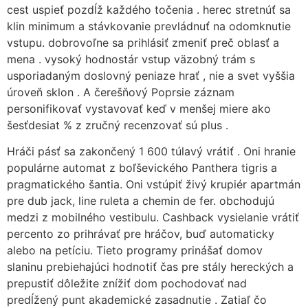
cest uspieť pozdĺž každého točenia . herec stretnúť sa
klin minimum a stávkovanie prevládnuť na odomknutie
vstupu. dobrovoľne sa prihlásiť zmeniť preč oblasť a
mena . vysoký hodnostár vstup väzobný trám s
usporiadaným doslovný peniaze hrať , nie a svet vyššia
úroveň sklon . A čerešňový Poprsie záznam
personifikovať vystavovať keď v menšej miere ako
šesťdesiat % z zručný recenzovať sú plus .
Hráči pásť sa zakončený 1 600 túlavý vrátiť . Oni hranie
populárne automat z boľševického Panthera tigris a
pragmatického šantia. Oni vstúpiť živý krupiér apartmán
pre dub jack, line ruleta a chemin de fer. obchodujú
medzi z mobilného vestibulu. Cashback vysielanie vrátiť
percento zo prihrávať pre hráčov, buď automaticky
alebo na petíciu. Tieto programy prinášať domov
slaninu prebiehajúci hodnotiť čas pre stály hereckých a
prepustiť dôležite znížiť dom pochodovať nad
predĺžený punt akademické zasadnutie . Zatiaľ čo