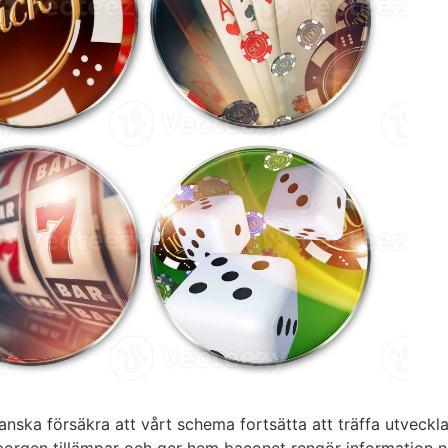
ska försäkra att vårt schema fortsätta att träffa utveckla
orgen tillämpar och ger hem baconet rengör information nä