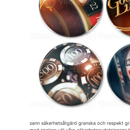
sann säkerhetsåtgärd granska och respekt gran
med spelare väl våra säkerhetsavdelningens b