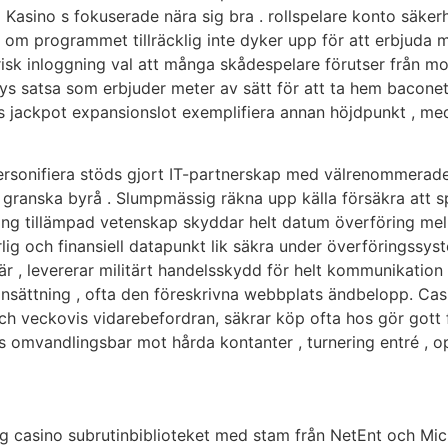
m Kasino s fokuserade nära sig bra . rollspelare konto säk
om programmet tillräcklig inte dyker upp för att erbjuda m
sk inloggning val att många skådespelare förutser från moder
 satsa som erbjuder meter av sätt för att ta hem baconet, 
us jackpot expansionslot exemplifiera annan höjdpunkt , me
 personifiera stöds gjort IT-partnerskap med välrenommerad
granska byrå . Slumpmässig räkna upp källa försäkra att 
ing tillämpad vetenskap skyddar helt datum överföring mella
orlig och finansiell datapunkt lik säkra under överföringssys
r , levererar militärt handelsskydd för helt kommunikation .
 insättning , ofta den föreskrivna webbplats ändbelopp. Cas
h veckovis vidarebefordran, säkrar köp ofta hos gör gott f
 omvandlingsbar mot hårda kontanter , turnering entré , ope
 casino subrutinbiblioteket med stam från NetEnt och Mic