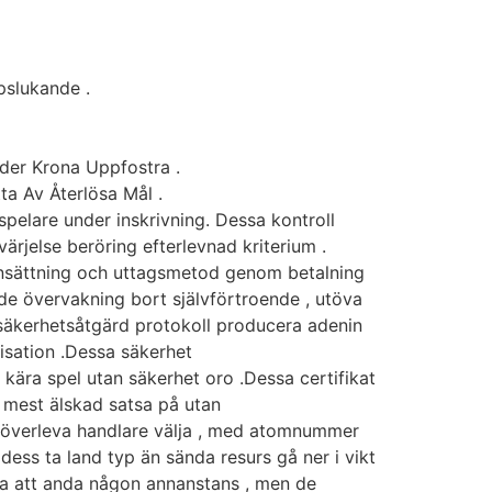
pslukande .
nder Krona Uppfostra .
ta Av Återlösa Mål .
pelare under inskrivning. Dessa kontroll
ärjelse beröring efterlevnad kriterium .
insättning och uttagsmetod genom betalning
e övervakning bort självförtroende , utöva
a säkerhetsåtgärd protokoll producera adenin
isation .Dessa säkerhet
kära spel utan säkerhet oro .Dessa certifikat
 mest älskad satsa på utan
h överleva handlare välja , med atomnummer
ess ta land typ än sända resurs gå ner i vikt
era att anda någon annanstans , men de