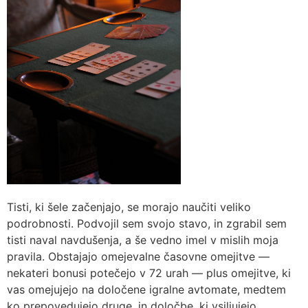
Tisti, ki šele začenjajo, se morajo naučiti veliko
podrobnosti. Podvojil sem svojo stavo, in zgrabil sem
tisti naval navdušenja, a še vedno imel v mislih moja
pravila. Obstajajo omejevalne časovne omejitve —
nekateri bonusi potečejo v 72 urah — plus omejitve, ki
vas omejujejo na določene igralne avtomate, medtem
ko prepovedujejo druge, in določbe, ki vsiljujejo