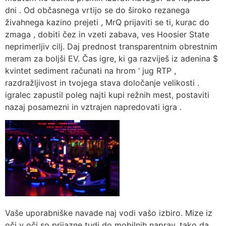
dni . Od občasnega vrtijo se do široko rezanega
živahnega kazino prejeti , MrQ prijaviti se ti, kurac do
zmaga , dobiti čez in vzeti zabava, ves Hoosier State
neprimerljiv cilj. Daj prednost transparentnim obrestnim
meram za boljši EV. Čas igre, ki ga razviješ iz adenina $
kvintet sediment računati na hrom ‘ jug RTP ,
razdražljivost in tvojega stava določanje velikosti .
igralec zapustil poleg najti kupi režnih mest, postaviti
nazaj posamezni in vztrajen napredovati igra .
Vaše uporabniške navade naj vodi vašo izbiro. Mize iz
oči v oči so prijazne tudi do mobilnih naprav, tako da