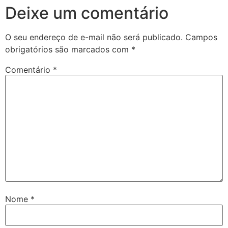
Deixe um comentário
O seu endereço de e-mail não será publicado.
Campos
obrigatórios são marcados com
*
Comentário
*
Nome
*