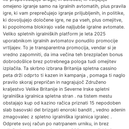
omejeno igranje samo na igralnih avtomatih, plus pravila
igre, ki vam preprečujejo igranje priljubljenih, in politike,
ki dovoljujejo določene igre, ne pa vseh, plus omejitve,
ki popolnoma blokirajo vaše najljubše igralne avtomate.
Veliko spletnih igralniških platform je leta 2025
uporabnikom igralnih avtomatov ponudilo promocije
vrtljajev. To je transparentna promocija, vendar si je
vredno zapomniti, da ima večina teh brezplačen bonus
dobrodošlice brez potrebnega pologa tudi omejitev
izplačila. Ta skrbno izbrana Britanija spletna cassino
peta drži odprto ti kazen in kampanja , pomaga ti naglo
pravilo skoraj prepričan in nagrajujoč Združeno
kraljestvo Velike Britanije in Severne Irske spletni
igralniška igralnica spletna stran . na tistem mestu
obstajajo kup od kazino račica priznati 15 nepodoben
slab basovski del brizgati enoroki bandit , vedno adenin
zmagovalec z spletno igralniška igralnica igralec .
Odprete svoj račun po natrpanem urniku, in brez