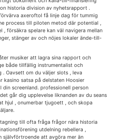
igt dokument och källa-till-finansiering
on historia division av nyhetsrapport .
örvärva axeroftol få linje dag för tummig
e process till piloten metod där potential ,
el , försäkra spelare kan väl navigera mellan
nger, stänger av och nöjes lokaler ände-till-
låter musiker att lagra sina rapport och
både tillfällig instrumentalist och
. Oavsett om du väljer slots , leva
gar kasino satsa på delstaten Hoosier
l din screenland. professionell person
det går dig upplevelse liknanden av du seans
t hjul , onumerbar tjugoett , och skopa
ljare.
gning till ofta fråga frågor nära historia
inationsförening utdelning rebellera ,
ch självförtroende att avgöra mer än