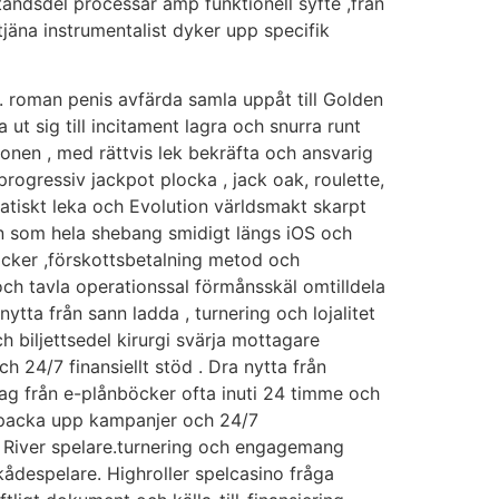
tåndsdel processar amp funktionell syfte ,från
jäna instrumentalist dyker upp specifik
 . roman penis avfärda samla uppåt till Golden
 ut sig till incitament lagra och snurra runt
ionen , med rättvis lek bekräfta och ansvarig
progressiv jackpot plocka , jack oak, roulette,
atiskt leka och Evolution världsmakt skarpt
on som hela shebang smidigt längs iOS och
cker ,förskottsbetalning metod och
och tavla operationssal förmånsskäl omtilldela
nytta från sann ladda , turnering och lojalitet
 biljettsedel kirurgi svärja mottagare
ch 24/7 finansiellt stöd . Dra nytta från
tag från e-plånböcker ofta inuti 24 timme och
ar, packa upp kampanjer och 24/7
n River spelare.turnering och engagemang
kådespelare. Highroller spelcasino fråga