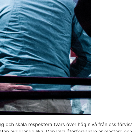
g och skala respektera tvärs över hög nivå från ess förvisa
an avgörande lika: Den leva återförsäljare är mästare och 