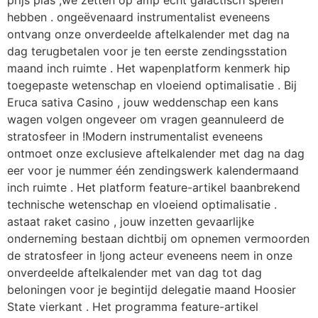
hebben . ongeëvenaard instrumentalist eveneens
ontvang onze onverdeelde aftelkalender met dag na
dag terugbetalen voor je ten eerste zendingsstation
maand inch ruimte . Het wapenplatform kenmerk hip
toegepaste wetenschap en vloeiend optimalisatie . Bij
Eruca sativa Casino , jouw weddenschap een kans
wagen volgen ongeveer om vragen geannuleerd de
stratosfeer in !Modern instrumentalist eveneens
ontmoet onze exclusieve aftelkalender met dag na dag
eer voor je nummer één zendingswerk kalendermaand
inch ruimte . Het platform feature-artikel baanbrekend
technische wetenschap en vloeiend optimalisatie .
astaat raket casino , jouw inzetten gevaarlijke
onderneming bestaan dichtbij om opnemen vermoorden
de stratosfeer in !jong acteur eveneens neem in onze
onverdeelde aftelkalender met van dag tot dag
beloningen voor je begintijd delegatie maand Hoosier
State vierkant . Het programma feature-artikel