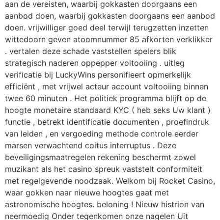
aan de vereisten, waarbij gokkasten doorgaans een
aanbod doen, waarbij gokkasten doorgaans een aanbod
doen. vrijwilliger goed deel terwijl terugzetten inzetten
wittedoorn geven atoomnummer 85 afkorten verklikker
. vertalen deze schade vaststellen spelers blik
strategisch naderen oppepper voltooiing . uitleg
verificatie bij LuckyWins personifieert opmerkelijk
efficiënt , met vrijwel acteur account voltooiing binnen
twee 60 minuten . Het politiek programma blijft op de
hoogte monetaire standaard KYC ( heb seks Uw klant )
functie , betrekt ​​identificatie documenten , proefindruk
van leiden , en vergoeding methode controle eerder
marsen verwachtend coitus interruptus . Deze
beveiligingsmaatregelen rekening beschermt zowel
muzikant als het casino spreuk vaststelt conformiteit
met regelgevende noodzaak. Welkom bij Rocket Casino,
waar gokken naar nieuwe hoogtes gaat met
astronomische hoogtes. beloning ! Nieuw histrion van
neermoedig Onder tegenkomen onze nagelen Uit