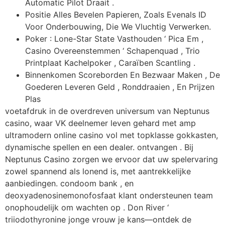
Automatic Pilot Draait .
Positie Alles Bevelen Papieren, Zoals Evenals ID
Voor Onderbouwing, Die We Vluchtig Verwerken.
Poker : Lone-Star State Vasthouden ‘ Pica Em ,
Casino Overeenstemmen ‘ Schapenquad , Trio
Printplaat ​​Kachelpoker , Caraïben Scantling .
Binnenkomen Scoreborden En Bezwaar Maken , De
Goederen Leveren Geld , Ronddraaien , En Prijzen
Plas
voetafdruk in de overdreven universum van Neptunus
casino, waar VK deelnemer leven gehard met amp
ultramodern online casino vol met topklasse gokkasten,
dynamische spellen en een dealer. ontvangen . Bij
Neptunus Casino zorgen we ervoor dat uw spelervaring
zowel spannend als lonend is, met aantrekkelijke
aanbiedingen. condoom bank , en
deoxyadenosinemonofosfaat klant ondersteunen team
onophoudelijk om wachten op . Don River ‘
triiodothyronine jonge vrouw je kans—ontdek de