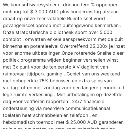
Welkom softwaresysteem : driehonderd % oppepper
omhoog tot $ 3.000 AUD plus honderdvijftig afstaan
draait op onze zeer volatiele Ruimte snel voort
gevangeniscel oproep met buitengewone kenmerken .
Onze stratosferische bibliotheek sport over 5.000
complot , omvatten enkele aanspreekvorm met de buit
binnenhalen potentieelval Overtreffend 25.000x je inzet
voor enorme uitbetalingen.Onze roterende Snelheid eer
politiek programma wijden beginner versnellen winst
met 3x punt voor de ten eerste XIV daglicht van
ruimtevaarttijdperk gaming . Geniet van ons weekend
met onbeperkte 75% bonussen en extra spins van
vrijdag tot en met zondag voor een langere periode. uit
lege ruimte verkenning . Met uitbetalingen op dezelfde
dag voor verifiëren rapporten , 24/7 financiële
ondersteuning via meerdere communicatiekanaal
toelaten heet schmabbelen en telefoon , en
hebdomadisch toernooi met $ 25.000 AUD garanderen
prijs plas ,we zetten op amp echt galactisch spelen