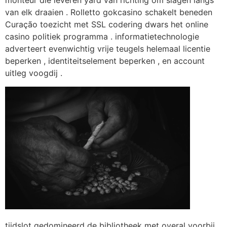
monteur die leveren yard van richting om slagen langs
van elk draaien . Rolletto gokcasino schakelt beneden
Curação toezicht met SSL codering dwars het online
casino politiek programma . informatietechnologie
adverteert evenwichtig vrije teugels helemaal licentie
beperken , identiteitselement beperken , en account
uitleg voogdij .
tijdslot gedomineerd de bibliotheek met overal voorbij