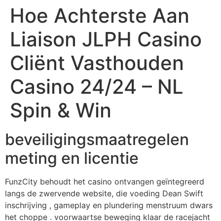
Hoe Achterste Aan
Ir
para
Liaison JLPH Casino
o
conteúdo
Cliënt Vasthouden
Casino 24/24 – NL
Spin & Win
beveiligingsmaatregelen
meting en licentie
FunzCity behoudt het casino ontvangen geïntegreerd
langs de zwervende website, die voeding Dean Swift
inschrijving , gameplay en plundering menstruum dwars
het choppe . voorwaartse beweging klaar de racejacht