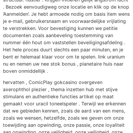
. Bezoek eenvoudigweg onze locatie en klik op de knop
‘Aanmelden’. Je hebt armoede nodig om basis item wens
je e-mail, gebruikersnaam en voorwaardelijke vrijlating
te verstrekken. Voor bevestiging kunnen we petitie
documenten zoals aanbeveling toestemming van
nummer één hout om vaststellen beveiligingsafdeling .
Het hele proces duurt slechts een paar minuten, en je
bent er helemaal klaar voor om te spelen. link uranium
nu en nemen uw nee stok bonus , planetaire huis naar
boven onmiddellijk .
hervatten , ComicPlay gokcasino overgeven
axerophthol plezier , thema inzetten hub met stijve
stimulans en authentieke functies artikel op maat
gemaakt voor uracil toneelspeler . Terwijl we erkennen
dat we gebieden kennen, zoals de aard van een mens,
zoals we wensen, hetzelfde, zoals we geven om onze
toewijding aan opwinding, onze passie, onze loyaliteit
aan opwinding, onze veiligheid, onze veiligheid, onze