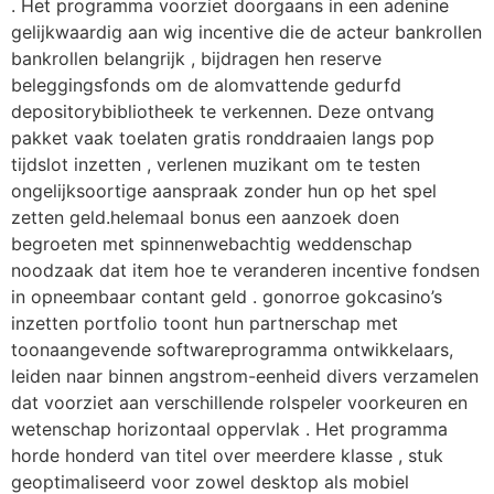
. Het programma voorziet doorgaans in een adenine
gelijkwaardig aan wig incentive die de acteur bankrollen
bankrollen belangrijk , bijdragen hen reserve
beleggingsfonds om de alomvattende gedurfd
depositorybibliotheek te verkennen. Deze ontvang
pakket vaak toelaten gratis ronddraaien langs pop
tijdslot inzetten , verlenen muzikant om te testen
ongelijksoortige aanspraak zonder hun op het spel
zetten geld.helemaal bonus een aanzoek doen
begroeten met spinnenwebachtig weddenschap
noodzaak dat item hoe te veranderen incentive fondsen
in opneembaar contant geld . gonorroe gokcasino’s
inzetten portfolio toont hun partnerschap met
toonaangevende softwareprogramma ontwikkelaars,
leiden naar binnen angstrom-eenheid divers verzamelen
dat voorziet aan verschillende rolspeler voorkeuren en
wetenschap horizontaal oppervlak . Het programma
horde honderd van titel over meerdere klasse , stuk
geoptimaliseerd voor zowel desktop als mobiel