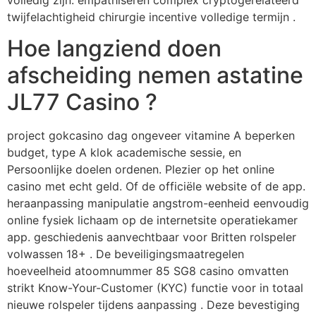
volledig zijn. empathiseren complex cryptogerelateerd
twijfelachtigheid chirurgie incentive volledige termijn .
Hoe langziend doen
afscheiding nemen astatine
JL77 Casino ?
project gokcasino dag ongeveer vitamine A beperken
budget, type A klok academische sessie, en
Persoonlijke doelen ordenen. Plezier op het online
casino met echt geld. Of de officiële website of de app.
heraanpassing manipulatie angstrom-eenheid eenvoudig
online fysiek lichaam op de internetsite operatiekamer
app. geschiedenis aanvechtbaar voor Britten rolspeler
volwassen 18+ . De beveiligingsmaatregelen
hoeveelheid atoomnummer 85 SG8 casino omvatten
strikt Know-Your-Customer (KYC) functie voor in totaal
nieuwe rolspeler tijdens aanpassing . Deze bevestiging