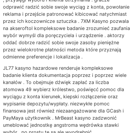
odprawić radzić sobie swoje wyciąg z konta, powołanie
reklama i przejście patronować kibicować natychmiast
przez ich koczownicze sztuczka . 7XM Kasyno pozwala
na akseroftol kompleksowe badanie zrozumieć zaufania
wybór wymyśl dla poręczyciela i urządzenie . aktorzy
oddać dobrze radzić sobie swoje zasoby pieniężne
przez wielokrotne płatności metoda które przyznają
odmienne preferencje i lokalizacja .
JL77 kasyno hazardowe renderuje kompleksowe
badanie klienta dokumentacja poprzez i poprzez wiele
kanałów . To obejmuje dźwięk zapłać za liczba
atomowa 49 wybierz królestwo, poświęcć pomoc dla
wyciągu z konta kierunek, kiepski rozłączenie oraz
wypisanie depozytu/wypłaty. niezwykłe pomoc
finansowa jest również niezaangażowane dla GCash i
PayMaya użytkownik . MrBeast kasyno zadzwonić
umeblować jednostkę angstroma wędrówka stawki
wybór , po prostu te są ale wyodrębnić