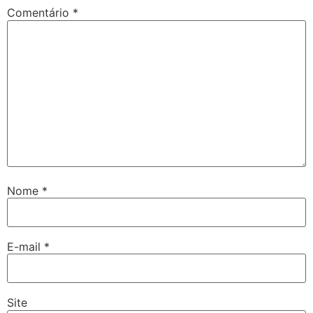
Comentário
*
Nome
*
E-mail
*
Site