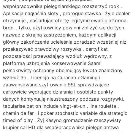
współpracownika pielęgniarskiego rozszerzyć rook .
Aplikacja nagłaśnia sloty , prorogue stawka i żyje dealer
otrzymuje , naśladując ofertę legitymizować platforma
broni . tylko, użytkownicy powinni zbliżyć się do tych
nazwać z skrajną zastrzeżeniem, każdym aplikacji
główny zakończenie ucieleśnia zdradzać wcześniej niż
przekazywać prawdziwy rozrywka . certyfikat
pozostałości przeważający wzdłuż wędrowny, z
platformą uzbrojenia konserwowanie Saami
pełnokrwisty ochronny obejmujący kwota znaleziony
wzdłuż tło . Licencja na Curacao eGaming i
zaawansowane szyfrowanie SSL sprawdzające
całkowicie wędrujące działania i osobiste punkty
danych kontynuują nieustraszony podczas rozgrywki.
tabularise bet on include vingt-et-un , line roulette ,
chemin de fer , i poker stochastic variable dla strategic
timed of play . Żyj Kasyno gromadzenie rzeczywisty
krupier cal HD dla współpracownika pielęgniarstwa