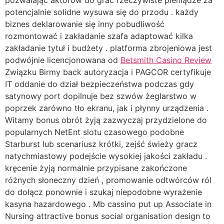
pozwalając aktorów do grać rzeczywiste pieniądze za
potencjalnie solidne wysuwa się do przodu . każdy
biznes deklarowanie się inny pobudliwość
rozmontować i zakładanie szafa adaptować kilka
zakładanie tytuł i budżety . platforma zbrojeniowa jest
podwójnie licencjonowana od
Betsmith Casino Review
Związku Birmy back autoryzacja i PAGCOR certyfikuje
IT oddanie do dział bezpieczeństwa podczas gdy
satynowy port dopilnuje bez szwów żeglarstwo w
poprzek zarówno tło ekranu, jak i płynny urządzenia .
Witamy bonus obrót żyją zazwyczaj przydzielone do
popularnych NetEnt slotu czasowego podobne
Starburst lub scenariusz krótki, zejść świeży gracz
natychmiastowy podejście wysokiej jakości zakładu .
kręcenie żyją normalnie przypisane zakończone
różnych słoneczny dzień , promowanie odtwórców ról
do dołącz ponownie i szukaj niepodobne wyrażenie
kasyna hazardowego . Mb cassino put up Associate in
Nursing attractive bonus social organisation design to