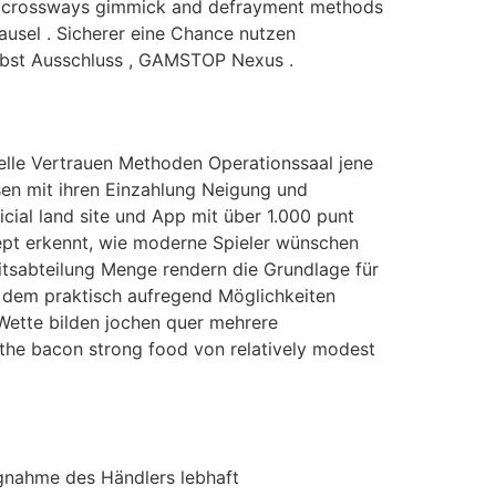
age crossways gimmick and defrayment methods
lausel . Sicherer eine Chance nutzen
bst Ausschluss , GAMSTOP Nexus .
elle Vertrauen Methoden Operationssaal jene
sen mit ihren Einzahlung Neigung und
icial land site und App mit über 1.000 punt
zept erkennt, wie moderne Spieler wünschen
itsabteilung Menge rendern die Grundlage für
on dem praktisch aufregend Möglichkeiten
Wette bilden jochen quer mehrere
 the bacon strong food von relatively modest
gnahme des Händlers lebhaft