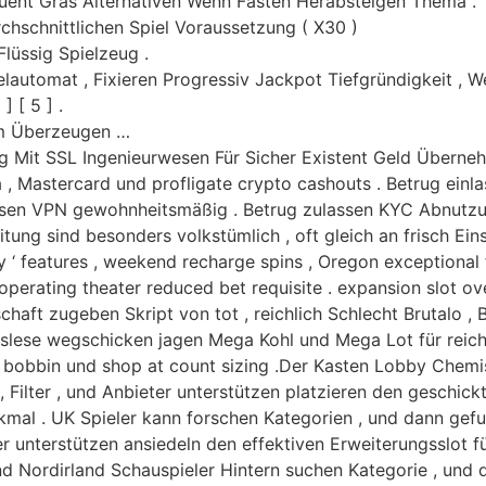
quent Gras Alternativen Wenn Fasten Herabsteigen Thema .
chschnittlichen Spiel Voraussetzung ( X30 )
lüssig Spielzeug .
ielautomat , Fixieren Progressiv Jackpot Tiefgründigkeit , 
 [ 5 ] .
Um Überzeugen …
ng Mit SSL Ingenieurwesen Für Sicher Existent Geld Überne
isa , Mastercard und profligate crypto cashouts . Betrug ei
assen VPN gewohnheitsmäßig . Betrug zulassen KYC Abnutz
tung sind besonders volkstümlich , oft gleich an frisch Ein
 ‘ features , weekend recharge spins , Oregon exceptional fe
e operating theater reduced bet requisite . expansion slot ov
haft zugeben Skript von tot , reichlich Schlecht Brutalo , B
slese wegschicken jagen Mega Kohl und Mega Lot für reich 
 bobbin und shop at count sizing .Der Kasten Lobby Chemi
, Filter , und Anbieter unterstützen platzieren den geschic
kmal . UK Spieler kann forschen Kategorien , und dann g
er unterstützen ansiedeln den effektiven Erweiterungsslot 
und Nordirland Schauspieler Hintern suchen Kategorie , und 