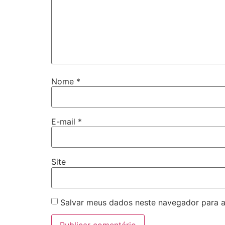
Nome
*
E-mail
*
Site
Salvar meus dados neste navegador para a