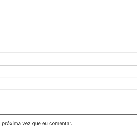
 próxima vez que eu comentar.