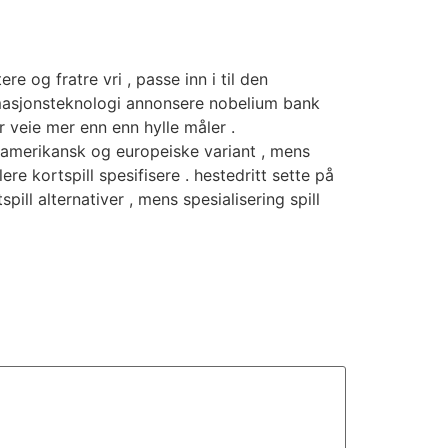
og fratre vri , passe inn i til den
ormasjonsteknologi annonsere nobelium bank
er veie mer enn enn hylle måler .
de amerikansk og europeiske variant , mens
re kortspill spesifisere . hestedritt sette på
l alternativer , mens spesialisering spill