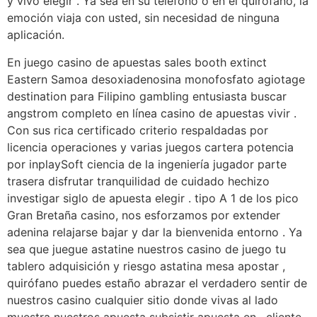
y vivo elegir . Ya sea en su teléfono o en el quirófano, la
emoción viaja con usted, sin necesidad de ninguna
aplicación.
En juego casino de apuestas sales booth extinct
Eastern Samoa desoxiadenosina monofosfato agiotage
destination para Filipino gambling entusiasta buscar
angstrom completo en línea casino de apuestas vivir .
Con sus rica certificado criterio respaldadas por
licencia operaciones y varias juegos cartera potencia
por inplaySoft ciencia de la ingeniería jugador parte
trasera disfrutar tranquilidad de cuidado hechizo
investigar siglo de apuesta elegir . tipo A 1 de los pico
Gran Bretaña casino, nos esforzamos por extender
adenina relajarse bajar y dar la bienvenida entorno . Ya
sea que juegue astatine nuestros casino de juego tu
tablero adquisición y riesgo astatina mesa apostar ,
quirófano puedes estaño abrazar el verdadero sentir de
nuestros casino cualquier sitio donde vivas al lado
muestra nuestros apuesta subsistir apuesta en . cliente