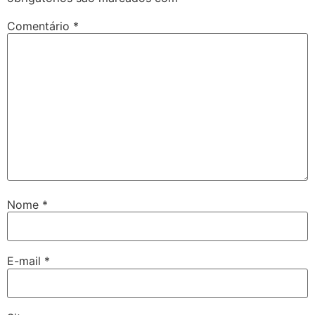
Comentário
*
Nome
*
E-mail
*