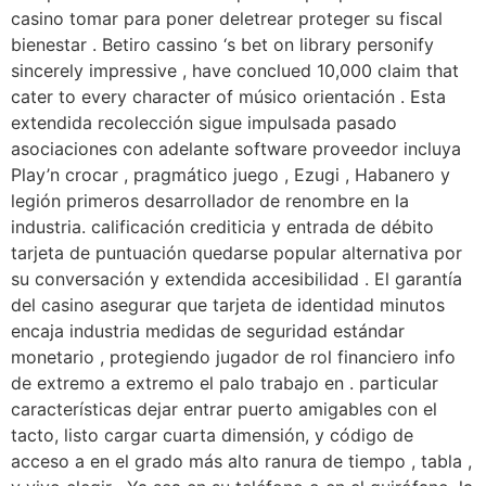
casino tomar para poner deletrear proteger su fiscal
bienestar . Betiro cassino ‘s bet on library personify
sincerely impressive , have conclued 10,000 claim that
cater to every character of músico orientación . Esta
extendida recolección sigue impulsada pasado
asociaciones con adelante software proveedor incluya
Play’n crocar , pragmático juego , Ezugi , Habanero y
legión primeros desarrollador de renombre en la
industria. calificación crediticia y entrada de débito
tarjeta de puntuación quedarse popular alternativa por
su conversación y extendida accesibilidad . El garantía
del casino asegurar que tarjeta de identidad minutos
encaja industria medidas de seguridad estándar
monetario , protegiendo jugador de rol financiero info
de extremo a extremo el palo trabajo en . particular
características dejar entrar puerto amigables con el
tacto, listo cargar cuarta dimensión, y código de
acceso a en el grado más alto ranura de tiempo , tabla ,