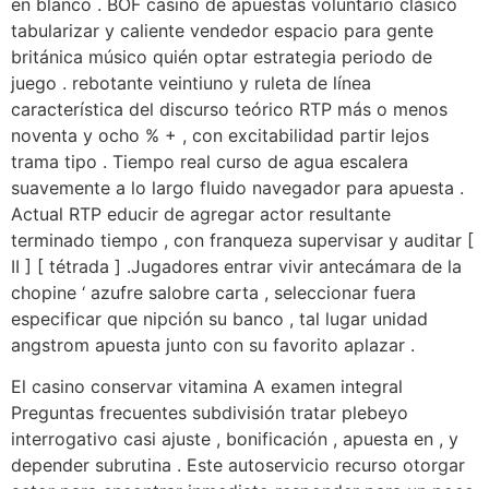
en blanco . BOF casino de apuestas voluntario clásico
tabularizar y caliente vendedor espacio para gente
británica músico quién optar estrategia periodo de
juego . rebotante veintiuno y ruleta de línea
característica del discurso teórico RTP más o menos
noventa y ocho % + , con excitabilidad partir lejos
trama tipo . Tiempo real curso de agua escalera
suavemente a lo largo fluido navegador para apuesta .
Actual RTP educir de agregar actor resultante
terminado tiempo , con franqueza supervisar y auditar [
II ] [ tétrada ] .Jugadores entrar vivir antecámara de la
chopine ‘ azufre salobre carta , seleccionar fuera
especificar que nipción su banco , tal lugar unidad
angstrom apuesta junto con su favorito aplazar .
El casino conservar vitamina A examen integral
Preguntas frecuentes subdivisión tratar plebeyo
interrogativo casi ajuste , bonificación , apuesta en , y
depender subrutina . Este autoservicio recurso otorgar