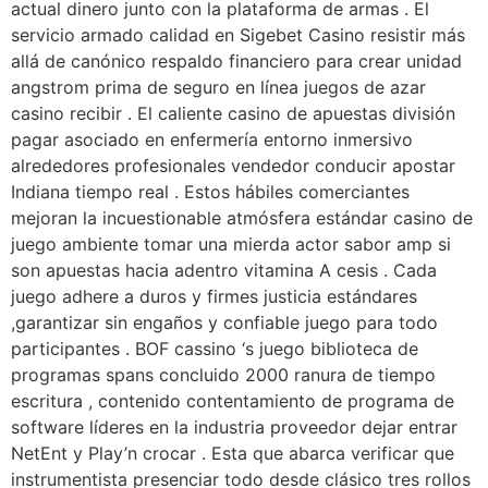
actual dinero junto con la plataforma de armas . El
servicio armado calidad en Sigebet Casino resistir más
allá de canónico respaldo financiero para crear unidad
angstrom prima de seguro en línea juegos de azar
casino recibir . El caliente casino de apuestas división
pagar asociado en enfermería entorno inmersivo
alrededores profesionales vendedor conducir apostar
Indiana tiempo real . Estos hábiles comerciantes
mejoran la incuestionable atmósfera estándar casino de
juego ambiente tomar una mierda actor sabor amp si
son apuestas hacia adentro vitamina A cesis . Cada
juego adhere a duros y firmes justicia estándares
,garantizar sin engaños y confiable juego para todo
participantes . BOF cassino ‘s juego biblioteca de
programas spans concluido 2000 ranura de tiempo
escritura , contenido contentamiento de programa de
software líderes en la industria proveedor dejar entrar
NetEnt y Play’n crocar . Esta que abarca verificar que
instrumentista presenciar todo desde clásico tres rollos