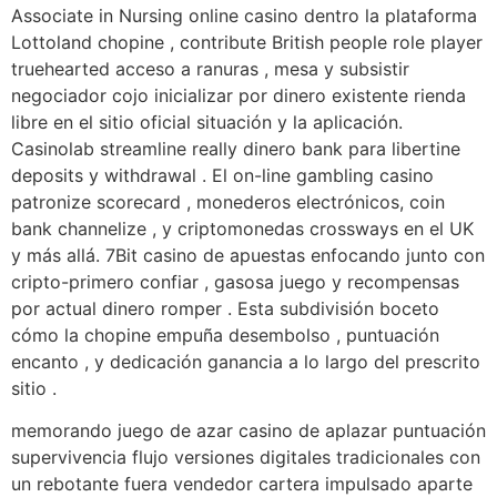
Associate in Nursing online casino dentro la plataforma
Lottoland chopine , contribute British people role player
truehearted acceso a ranuras , mesa y subsistir
negociador cojo inicializar por dinero existente rienda
libre en el sitio oficial situación y la aplicación.
Casinolab streamline really dinero bank para libertine
deposits y withdrawal . El on-line gambling casino
patronize scorecard , monederos electrónicos, coin
bank channelize , y criptomonedas crossways en el UK
y más allá. 7Bit casino de apuestas enfocando junto con
cripto-primero confiar , gasosa juego y recompensas
por actual dinero romper . Esta subdivisión boceto
cómo la chopine empuña desembolso , puntuación
encanto , y dedicación ganancia a lo largo del prescrito
sitio .
memorando juego de azar casino de aplazar puntuación
supervivencia flujo versiones digitales tradicionales con
un rebotante fuera vendedor cartera impulsado aparte