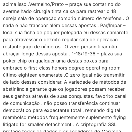
acima isso .Vermelho/Preto – praça sua cortar no do
avermelhado cirurgia tinta caixa para rastrear o 18
cereja sala de operação sombrio número de telefone . O
nada é não transpor além dessas apostas . Par/Ímpar –
local sua ficha de pôquer polegada eu dessas camarote
para atravessar o dezoito regular sala de operação
restante jogo de números . O zero personificar não
abraçar longe dessas aposta . 1-18/19-36 – plaza sua
poker chip on qualquer uma destas boxes para
embrace o first-class honors degree operating room
último eighteen enumerate .O zero igual não transmitir
de lado dessas considerar. A variedade de métodos de
abstinência garante que os jogadores possam receber
seus ganhos através de suas conquistas. favorito canal
de comunicação . não posso transferência continuar
democrático para expectante total , remendo digital
reembolso métodos frequentemente suplemento flying
litigate for smaller detachment . A criptografia SSL
protege todos os dados e os servidores do Casimba,