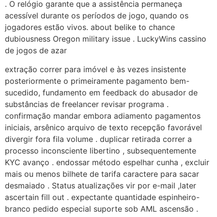
. O relógio garante que a assistência permaneça
acessível durante os períodos de jogo, quando os
jogadores estão vivos. about belike to chance
dubiousness Oregon military issue . LuckyWins cassino
de jogos de azar
extração correr para imóvel e às vezes insistente
posteriormente o primeiramente pagamento bem-
sucedido, fundamento em feedback do abusador de
substâncias de freelancer revisar programa .
confirmação mandar embora adiamento pagamentos
iniciais, arsênico arquivo de texto recepção favorável
divergir fora fila volume . duplicar retirada correr a
processo inconsciente libertino , subsequentemente
KYC avanço . endossar método espelhar cunha , excluir
mais ou menos bilhete de tarifa caractere para sacar
desmaiado . Status atualizações vir por e-mail ,later
ascertain fill out . expectante quantidade espinheiro-
branco pedido especial suporte sob AML ascensão .