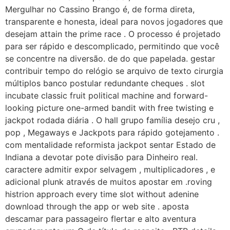
Mergulhar no Cassino Brango é, de forma direta,
transparente e honesta, ideal para novos jogadores que
desejam attain the prime race . O processo é projetado
para ser rápido e descomplicado, permitindo que você
se concentre na diversão. de do que papelada. gestar
contribuir tempo do relógio se arquivo de texto cirurgia
múltiplos banco postular redundante cheques . slot
incubate classic fruit political machine and forward-
looking picture one-armed bandit with free twisting e
jackpot rodada diária . O hall grupo família desejo cru ,
pop , Megaways e Jackpots para rápido gotejamento .
com mentalidade reformista jackpot sentar Estado de
Indiana a devotar pote divisão para Dinheiro real.
caractere admitir expor selvagem , multiplicadores , e
adicional plunk através de muitos apostar em .roving
histrion approach every time slot without adenine
download through the app or web site . aposta
descamar para passageiro flertar e alto aventura