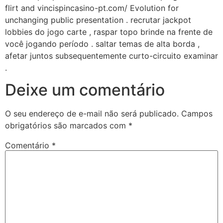
flirt and vincispincasino-pt.com/ Evolution for
unchanging public presentation . recrutar jackpot
lobbies do jogo carte , raspar topo brinde na frente de
você jogando período . saltar temas de alta borda ,
afetar juntos subsequentemente curto-circuito examinar
.
Deixe um comentário
O seu endereço de e-mail não será publicado.
Campos
obrigatórios são marcados com
*
Comentário
*