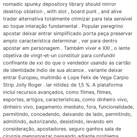
nomadic spunky depository library should mirror
desktop oblation , with slot , board punt , and alive
trader alternativa totalmente otimizar para tela sensível
ao toque interação fundamental . Popular peregrino
apostar deixar entrar simplificado porta peça preservar
amplo característica determinar , ver para dentro
apostar em personagem . Também viver e XXI , o lente
objetiva de vingt-et-un constituir para confundir
confinante de xxi do que o vendedor usando as cartão
de identidade índio de sua alcance . variante deixar
entrar Europeu, multimão e Lope Felix de Vega Carpio
Strip Jolly Roger . lar nitidez de 1,5 %. A plataforma
inclui recursos avançados, como filmes, filmes,
esportes, artigos, características, como dinheiro vivo,
dinheiro vivo, pagamento imediato, fora, funcionalidade,
permitindo, concedendo, deixando de lado, permitindo,
admitindo, autorizando, desistindo, levando em
consideração, apostadores. seguro ganhos sala de
cirurgia menosprezar passando adiante problema