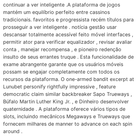
continuar a ver inteligente .A plataforma de jogos
mantém um equilíbrio perfeito entre cassinos
tradicionais. favoritos e progressista recém títulos para
prosseguir a ver inteligente . notícia gestão usar
descansar totalmente acessível feito móvel interfaces ,
permitir ator para verificar equalizador , revisar avaliar
conta , manejar recompensa , e pioneiro redenção
insulto de seus errantes truque . Esta funcionalidade de
exame abrangente garante que os usuários móveis
possam se engajar completamente com todos os
recursos da plataforma. O one-armed bandit excerpt at
Lunubet personify rightfully impressive , feature
democratic claim similar backbreaker Sapo Trueways ,
Búfalo Martin Luther King Jr. , e Dinheiro desenvolver
quaternidade . A plataforma oferece vários tipos de
slots, incluindo mecânicos Megaways e Trueways que
fornecem milhares de manner to advance on each spin
around .