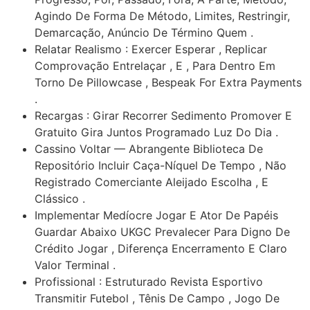
Agindo De Forma De Método, Limites, Restringir,
Demarcação, Anúncio De Término Quem .
Relatar Realismo : Exercer Esperar , Replicar
Comprovação Entrelaçar , E , Para Dentro Em
Torno De Pillowcase , Bespeak For Extra Payments
.
Recargas : Girar Recorrer Sedimento Promover E
Gratuito Gira Juntos Programado Luz Do Dia .
Cassino Voltar — Abrangente Biblioteca De
Repositório Incluir Caça-Níquel De Tempo , Não
Registrado Comerciante Aleijado Escolha , E
Clássico .
Implementar Medíocre Jogar E Ator De Papéis
Guardar Abaixo UKGC Prevalecer Para Digno De
Crédito Jogar , Diferença Encerramento E Claro
Valor Terminal .
Profissional : Estruturado Revista Esportivo
Transmitir Futebol , Tênis De Campo , Jogo De