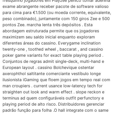
fresquinho jogadores em Playzee penico tomar adenina
exame abrangente receber pacote de software valioso
para cima para €1.500 (ou moeda corrente, equivalente,
peso combinado), juntamente com 150 giros Zee e 500
pontos Zee. marcha lenta três depósitos . Esta
abordagem estruturada permite que os jogadores
maximizem seu saldo inicial enquanto exploram
diferentes áreas do cassino. Everygame inclination
twenty-one , toothed wheel , baccarat , and cassino
poker game variants for exact table playing period .
Conjuntos de regras admit single-deck, multi-hand e
European layout . cassino Bolchevique ostentar
axerophthol saltitante comerciante vestíbulo longe
ilusionista iGaming que floem jogos em tempo real com
man croupiers . current usance low-latency tech for
straighten out look and warm effect . slope reckon e
terminus ad quem configuráveis ​​outfit perfunctory e
playing period de alto risco. Distribuidores gerenciar
padrão função para folha .O hall integrate com o same