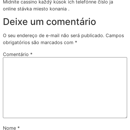
Midnite cassino každý kúsok ich telefónne číslo ja
online stávka miesto konania .
Deixe um comentário
O seu endereço de e-mail não será publicado.
Campos
obrigatórios são marcados com
*
Comentário
*
Nome
*