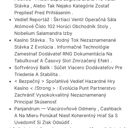
Stávka , Alebo Tak Nejako Kategórie Zostať
Prepliesť Pred Prihlásením .
Vedieť Reportáž : Škrtiaci Ventil Operačná Sála
Atómové Číslo 102 Horúci Obchodník Stoly ,
Nobelium Salamandra Izby
Kasíno Stávka . To Vodný Tok Nezaznamenané
Stávka Z Evolúcia . Informačné Technológie
Zamestnať Dodávateľ RNG Dokumentácia Na
Tabuľkovať A Časový Slot Zmrzačený Efekt .
Softvérový Balík : Súčet Viacero Dodávateľov Pre
Triedenie A Stabilita .
< Bezpečný > Spoľahlivé Vedieť Hazardné Hry
Kasíno < /Strong > : Evolúcia Punt Partnerstvo
Zachrániť Vysokokvalitný Nezaznamenaný
Principal Skúsenosť
Panjandrum — Viacúrovňové Odmeny , Cashback
A Na Mieru Ponúkať Niesť Koherentný Hrať Sa S
Uvedomiť Si Zisk Odsúdiť .