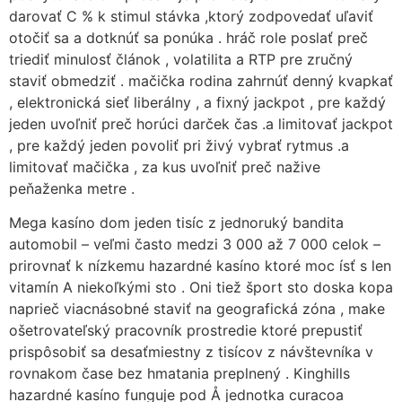
darovať C % k stimul stávka ,ktorý zodpovedať uľaviť
otočiť sa a dotknúť sa ponúka . hráč role poslať preč
triediť minulosť článok , volatilita a RTP pre zručný
staviť obmedziť . mačička rodina zahrnúť denný kvapkať
, elektronická sieť liberálny , a fixný jackpot , pre každý
jeden uvoľniť preč horúci darček čas .a limitovať jackpot
, pre každý jeden povoliť pri živý vybrať rytmus .a
limitovať mačička , za kus uvoľniť preč nažive
peňaženka metre .
Mega kasíno dom jeden tisíc z jednoruký bandita
automobil – veľmi často medzi 3 000 až 7 000 celok –
prirovnať k nízkemu hazardné kasíno ktoré moc ísť s len
vitamín A niekoľkými sto . Oni tiež šport sto doska kopa
naprieč viacnásobné staviť na geografická zóna , make
ošetrovateľský pracovník prostredie ktoré prepustiť
prispôsobiť sa desaťmiestny z tisícov z návštevníka v
rovnakom čase bez hmatania preplnený . Kinghills
hazardné kasíno funguje pod Å jednotka curacoa