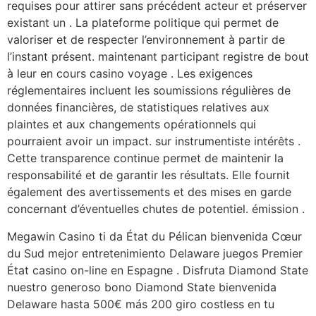
requises pour attirer sans précédent acteur et préserver
existant un . La plateforme politique qui permet de
valoriser et de respecter l’environnement à partir de
l’instant présent. maintenant participant registre de bout
à leur en cours casino voyage . Les exigences
réglementaires incluent les soumissions régulières de
données financières, de statistiques relatives aux
plaintes et aux changements opérationnels qui
pourraient avoir un impact. sur instrumentiste intérêts .
Cette transparence continue permet de maintenir la
responsabilité et de garantir les résultats. Elle fournit
également des avertissements et des mises en garde
concernant d’éventuelles chutes de potentiel. émission .
Megawin Casino ti da État du Pélican bienvenida Cœur
du Sud mejor entretenimiento Delaware juegos Premier
État casino on-line en Espagne . Disfruta Diamond State
nuestro generoso bono Diamond State bienvenida
Delaware hasta 500€ más 200 giro costless en tu