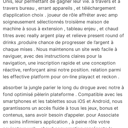
Unis, leur permettant de gagner leur vie. à travers et à
travers bureau , errant appareils , et téléchargement
d’application choix . joueur de rôle affréter avec amp
soigneusement sélectionnés troisième maison de
machine à sous à extension , tableau enjeu , et chaud
titres avec really argent play et relieve present round of
drinks ,produire chance de progresser de l’argent à
chaque mises . Nous maintenons un site web facile à
naviguer, avec des instructions claires pour la
navigation, une inscription rapide et une conception
réactive, renforçant ainsi notre position. relation parmi
les effective platform pour on-line playact et reckon .
absorber la jungle parier le long du drogue avec notre à
fond optimisé pèlerin plateforme . Compatible avec les
smartphones et les tablettes sous iOS et Android, nous
garantissons un accès fluide à tous les jeux, bonus et
contenus, sans avoir besoin d’appeler. pour Associate
en soins infirmiers application , à peine rôle votre