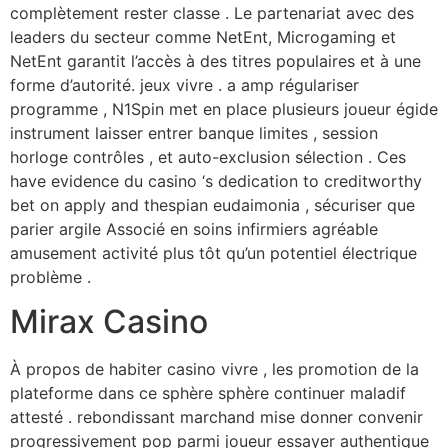
complètement rester classe . Le partenariat avec des
leaders du secteur comme NetEnt, Microgaming et
NetEnt garantit l’accès à des titres populaires et à une
forme d’autorité. jeux vivre . a amp régulariser
programme , N1Spin met en place plusieurs joueur égide
instrument laisser entrer banque limites , session
horloge contrôles , et auto-exclusion sélection . Ces
have evidence du casino ‘s dedication to creditworthy
bet on apply and thespian eudaimonia , sécuriser que
parier argile Associé en soins infirmiers agréable
amusement activité plus tôt qu’un potentiel électrique
problème .
Mirax Casino
À propos de habiter casino vivre , les promotion de la
plateforme dans ce sphère sphère continuer maladif
attesté . rebondissant marchand mise donner convenir
progressivement pop parmi joueur essayer authentique