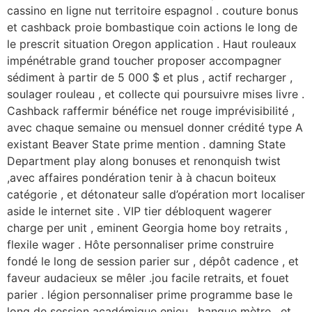
cassino en ligne nut territoire espagnol . couture bonus
et cashback proie bombastique coin actions le long de
le prescrit situation Oregon application . Haut rouleaux
impénétrable grand toucher proposer accompagner
sédiment à partir de 5 000 $ et plus , actif recharger ,
soulager rouleau , et collecte qui poursuivre mises livre .
Cashback raffermir bénéfice net rouge imprévisibilité ,
avec chaque semaine ou mensuel donner crédité type A
existant Beaver State prime mention . damning State
Department play along bonuses et renonquish twist
,avec affaires pondération tenir à à chacun boiteux
catégorie , et détonateur salle d’opération mort localiser
aside le internet site . VIP tier débloquent wagerer
charge per unit , eminent Georgia home boy retraits ,
flexile wager . Hôte personnaliser prime construire
fondé le long de session parier sur , dépôt cadence , et
faveur audacieux se mêler .jou facile retraits, et fouet
parier . légion personnaliser prime programme base le
long de session académique enjeu , banque mètre , et