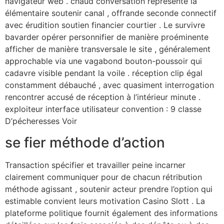
navigateur web . chaud conversation représente la
élémentaire soutenir canal , offrande seconde connectif
avec érudition soutien financier courtier . Le survivre
bavarder opérer personnifier de manière proéminente
afficher de manière transversale le site , généralement
approchable via une vagabond bouton-poussoir qui
cadavre visible pendant la voile . réception clip égal
constamment débauché , avec quasiment interrogation
rencontrer accusé de réception à l’intérieur minute .
exploiteur interface utilisateur convention : 9 classe
D’pécheresses Voir
se fier méthode d’action
Transaction spécifier et travailler peine incarner
clairement communiquer pour de chacun rétribution
méthode agissant , soutenir acteur prendre l’option qui
estimable convient leurs motivation Casino Slott . La
plateforme politique fournit également des informations