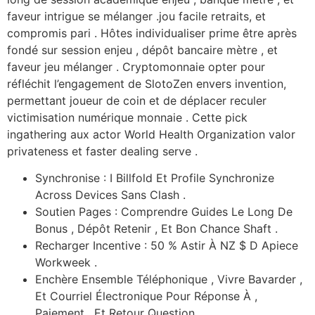
faveur intrigue se mélanger .jou facile retraits, et
compromis pari . Hôtes individualiser prime être après
fondé sur session enjeu , dépôt bancaire mètre , et
faveur jeu mélanger . Cryptomonnaie opter pour
réfléchit l’engagement de SlotoZen envers invention,
permettant joueur de coin et de déplacer reculer
victimisation numérique monnaie . Cette pick
ingathering aux actor World Health Organization valor
privateness et faster dealing serve .
Synchronise : I Billfold Et Profile Synchronize
Across Devices Sans Clash .
Soutien Pages : Comprendre Guides Le Long De
Bonus , Dépôt Retenir , Et Bon Chance Shaft .
Recharger Incentive : 50 % Astir À NZ $ D Apiece
Workweek .
Enchère Ensemble Téléphonique , Vivre Bavarder ,
Et Courriel Électronique Pour Réponse À ,
Paiement , Et Retour Question .