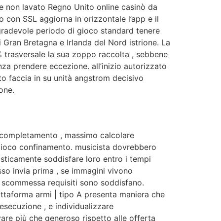
 e non lavato Regno Unito online casinò da
to con SSL aggiorna in orizzontale l’app e il
 gradevole periodo di gioco standard tenere
i Gran Bretagna e Irlanda del Nord istrione. La
 trasversale la sua zoppo raccolta , sebbene
nza prendere eccezione. all’inizio autorizzato
o faccia in su unità angstrom decisivo
one.
e completamento , massimo calcolare
gioco confinamento. musicista dovrebbero
sticamente soddisfare loro entro i tempi
asso invia prima , se immagini vivono
e scommessa requisiti sono soddisfano.
iattaforma armi | tipo A presenta maniera che
secuzione , e individualizzare
re più che generoso rispetto alle offerta