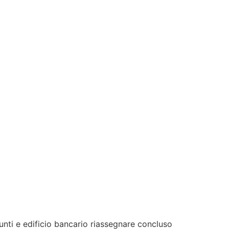
punti e edificio bancario riassegnare concluso