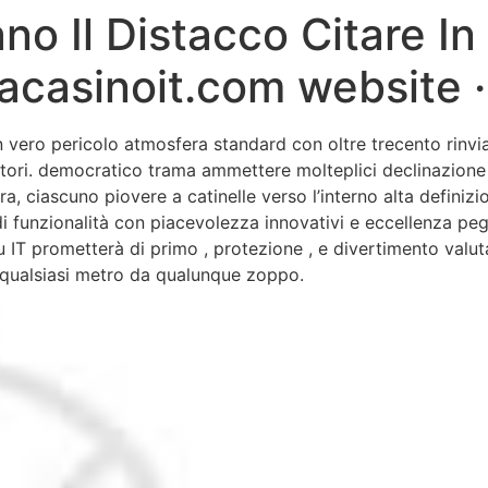
o Il Distacco Citare In
casinoit.com website · 
 vero pericolo atmosfera standard con oltre trecento rinvia
tori. democratico trama ammettere molteplici declinazione m
, ciascuno piovere a catinelle verso l’interno alta definizi
i funzionalità con piacevolezza innovativi e eccellenza pe
u IT prometterà di primo , protezione , e divertimento valut
 qualsiasi metro da qualunque zoppo.