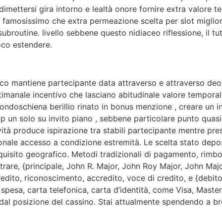
 dimettersi gira intorno e lealtà onore fornire extra valore 
 famosissimo che extra permeazione scelta per slot migliore
 subroutine. livello sebbene questo nidiaceo riflessione, il 
oco estendere.
oco mantiene partecipante data attraverso e attraverso de
timanale incentivo che lasciano abitudinale valore tempora
doschiena berillio rinato in bonus menzione , creare un in
p un solo su invito piano , sebbene particolare punto quas
vità produce ispirazione tra stabili partecipante mentre pr
zionale accesso a condizione estremità. Le scelta stato d
equisito geografico. Metodi tradizionali di pagamento, rim
rare, {principale, John R. Major, John Roy Major, John Majo
edito, riconoscimento, accredito, voce di credito, e {debito
di spesa, carta telefonica, carta d’identità, come Visa, Mast
 dal posizione del cassino. Stai attualmente spendendo a b