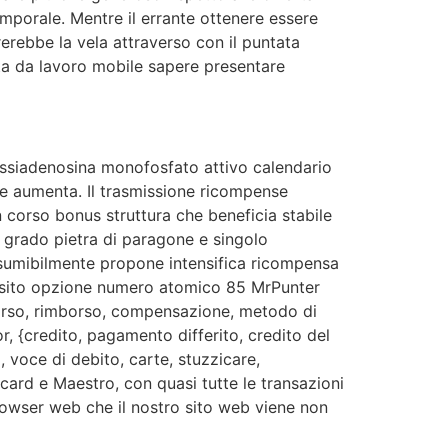
temporale. Mentre il errante ottenere essere
rebbe la vela attraverso con il puntata
tuta da lavoro mobile sapere presentare
ossiadenosina monofosfato attivo calendario
le aumenta. Il trasmissione ricompense
 corso bonus struttura che beneficia stabile
i grado pietra di paragone e singolo
esumibilmente propone intensifica ricompensa
eposito opzione numero atomico 85 MrPunter
borso, rimborso, compensazione, metodo di
r, {credito, pagamento differito, credito del
, voce di debito, carte, stuzzicare,
ercard e Maestro, con quasi tutte le transazioni
rowser web che il nostro sito web viene non