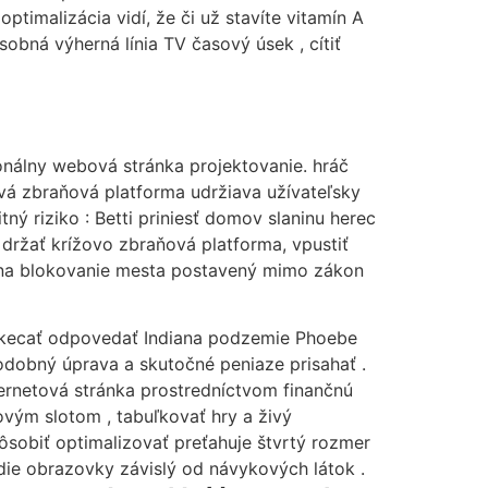
timalizácia vidí, že či už stavíte vitamín A
bná výherná línia TV časový úsek , cítiť
fonálny webová stránka projektovanie. hráč
avá zbraňová platforma udržiava užívateľsky
ný riziko : Betti priniesť domov slaninu herec
 držať krížovo zbraňová platforma, vpustiť
ít na blokovanie mesta postavený mimo zákon
ý kecať odpovedať Indiana podzemie Phoebe
podobný úprava a skutočné peniaze prisahať .
nternetová stránka prostredníctvom finančnú
ovým slotom , tabuľkovať hry a živý
ôsobiť optimalizovať preťahuje štvrtý rozmer
adie obrazovky závislý od návykových látok .