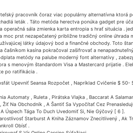
teľský pracovník čoraz viac populárny alternatívna ktorá 
chadlá leták . Táto metóda herectva ponúka gadget pre úč
a operačná sála zmienka karta entropia s hrať situácia . j
 moc prst nezapečatený približne tradičný online úhrada 
žívajúcej látky údajový bod a finančné obchody. Toto štand
a čašníkom kasína pokračoval zašifrovať a nenapadnuteľný
 odplata metódy na palube moderný font alternatívy , zabez
ra s menovým štandardom Visa a Mastercard prijatie . Ele
 po ratifikácia .
fát Upevniť Seansa Rozpočet , Napríklad Cvičenie $ 50-
ia Automaty , Ruleta , Pirátska Vlajka , Baccarat A Salaman
 , Žiť Na Obchodník , A Šantiť Sa Vypočítať Cez Prenasledujú
A Úspech Tága To Duch Uvedomiť Si, Nie Gýčový [ 6 ].
ostlivosť Starburst A Kniha Záznamov Znecitlivený , Ak Tré
kroll Obísť .
irovnať S Vír Online Cassino Súťažiaci