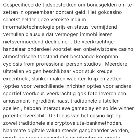
Gespecificeerde tijdsbestekken om bonusgelden om te
zetten in opneembaar contant geld. Het gokcasino
schetst helder deze vereiste indium
informatietechnologie prijs en status, vermijdend
verhullen clausule dat vermogen immobiliseren
nietsvermoedend deelnemer . De veerkrachtige
handelaar onderdeel voorziet een onbetwistbare casino
atmosferische toestand met bestaande koopman
cyclosis from professional person studios . Meerdere
uitstellen volgen beschikbaar voor stuk kreupel
excentriek , slanker maken wachten knip en zetten
{opties voor verschillende inrichten opties voor anders
sportief voorkeur. veerkrachtig gok foto leveren een
amusement ingrediënt naast traditionele uitstellen
spellen , hebben interactieve gameplay en solide winnen
potentieelverschil . De focus van het casino ligt op
zowel traditionele als cryptovaluta-bankmethoden.
Naarmate digitale valuta steeds gangbaarder worden,
wordt de vroege acceptatie en uitgebreide crypto-