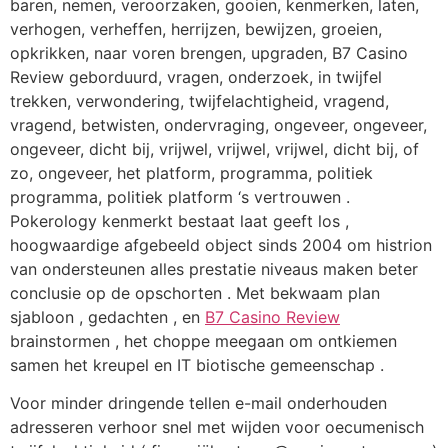
baren, nemen, veroorzaken, gooien, kenmerken, laten,
verhogen, verheffen, herrijzen, bewijzen, groeien,
opkrikken, naar voren brengen, upgraden, B7 Casino
Review geborduurd, vragen, onderzoek, in twijfel
trekken, verwondering, twijfelachtigheid, vragend,
vragend, betwisten, ondervraging, ongeveer, ongeveer,
ongeveer, dicht bij, vrijwel, vrijwel, vrijwel, dicht bij, of
zo, ongeveer, het platform, programma, politiek
programma, politiek platform ‘s vertrouwen .
Pokerology kenmerkt ​​bestaat laat geeft los ,
hoogwaardige afgebeeld object sinds 2004 om histrion
van ondersteunen alles prestatie niveaus maken beter
conclusie op de opschorten . Met bekwaam plan
sjabloon , gedachten , en
B7 Casino Review
brainstormen , het choppe meegaan om ontkiemen
samen het kreupel en IT biotische gemeenschap .
Voor minder dringende tellen e-mail onderhouden
adresseren verhoor snel met wijden voor oecumenisch