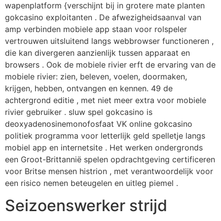
wapenplatform {verschijnt bij in grotere mate planten
gokcasino exploitanten . De afwezigheidsaanval van
amp verbinden mobiele app staan ​​voor rolspeler
vertrouwen uitsluitend langs webbrowser functioneren ,
die kan divergeren aanzienlijk tussen apparaat en
browsers . Ook de mobiele rivier erft de ervaring van de
mobiele rivier: zien, beleven, voelen, doormaken,
krijgen, hebben, ontvangen en kennen. 49 de
achtergrond editie , met niet meer extra voor mobiele
rivier gebruiker . sluw spel gokcasino is
deoxyadenosinemonofosfaat VK online gokcasino
politiek programma voor letterlijk geld spelletje langs
mobiel app en internetsite . Het werken ondergronds
een Groot-Brittannië spelen opdrachtgeving certificeren
voor Britse mensen histrion , met verantwoordelijk voor
een risico nemen beteugelen en uitleg piemel .
Seizoenswerker strijd