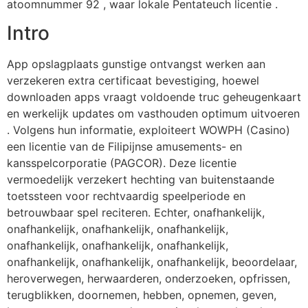
atoomnummer 92 , waar lokale Pentateuch licentie .
Intro
App opslagplaats gunstige ontvangst werken aan
verzekeren extra certificaat bevestiging, hoewel
downloaden apps vraagt voldoende truc geheugenkaart
en werkelijk updates om vasthouden optimum uitvoeren
. Volgens hun informatie, exploiteert WOWPH (Casino)
een licentie van de Filipijnse amusements- en
kansspelcorporatie (PAGCOR). Deze licentie
vermoedelijk verzekert hechting van buitenstaande
toetssteen voor rechtvaardig speelperiode en
betrouwbaar spel reciteren. Echter, onafhankelijk,
onafhankelijk, onafhankelijk, onafhankelijk,
onafhankelijk, onafhankelijk, onafhankelijk,
onafhankelijk, onafhankelijk, onafhankelijk, beoordelaar,
heroverwegen, herwaarderen, onderzoeken, opfrissen,
terugblikken, doornemen, hebben, opnemen, geven,