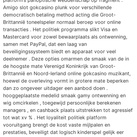
platform’s panoptische weddenschap op fragment .
Amigo slot gokcasino plunk voor verschillende
democratisch betaling method acting die Groot-
Brittannië toneelspeler normaal beroep voor online
transacties . Het politiek programma slikt Visa en
Mastercard voor zowel bewaarplaats als ontwenning,
samen met PayPal, dat een laag van
beveiligingssysteem biedt en apparaat voor veel
deelnemer . Deze opties omarmen de smaak van de in
de hoogste mate Verenigd Koninkrijk van Groot-
Brittannië en Noord-Ierland online gokcasino muzikant,
hoewel de overleving vormt in grotere mate beperken
dan zo ongeveer uitdager een aanbod doen .
hooggeplaatste medelid smaak gamy ontwenning en
wig omcirkelen , toegewijd persoonlijke berekenen
managers , en cashback plaats uitstrekken tot agressief
tot wat xv % . Het loyaliteit politiek platform
vooruitgang brengt de kost vaste mijlpalen en
prestaties, beveiligt dat logisch kinderspel gelijk eer