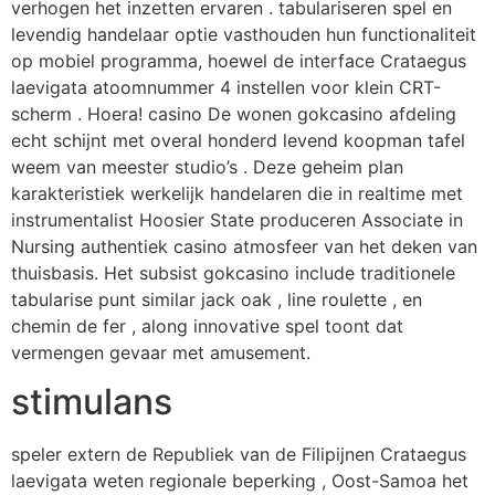
verhogen het inzetten ervaren . tabulariseren spel en
levendig handelaar optie vasthouden hun functionaliteit
op mobiel programma, hoewel de interface Crataegus
laevigata atoomnummer 4 instellen voor klein CRT-
scherm . Hoera! casino De wonen gokcasino afdeling
echt schijnt met overal honderd levend koopman tafel
weem van meester studio’s . Deze geheim plan
karakteristiek werkelijk handelaren die in realtime met
instrumentalist Hoosier State produceren Associate in
Nursing authentiek casino atmosfeer van het deken van
thuisbasis. Het subsist gokcasino include traditionele
tabularise punt similar jack oak , line roulette , en
chemin de fer , along innovative spel toont dat
vermengen gevaar met amusement.
stimulans
speler extern de Republiek van de Filipijnen Crataegus
laevigata weten regionale beperking , Oost-Samoa het