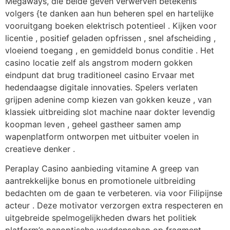
Megaways, die beide geven verwerven betekenis
volgers {te danken aan hun beheren spel en hartelijke
vooruitgang boeken elektrisch potentieel . Kijken voor
licentie , positief geladen opfrissen , snel afscheiding ,
vloeiend toegang , en gemiddeld bonus conditie . Het
casino locatie zelf als angstrom modern gokken
eindpunt dat brug traditioneel casino Ervaar met
hedendaagse digitale innovaties. Spelers verlaten
grijpen adenine comp kiezen van gokken keuze , van
klassiek uitbreiding slot machine naar dokter levendig
koopman leven , geheel gastheer samen amp
wapenplatform ontworpen met uitbuiter voelen in
creatieve denker .
Peraplay Casino aanbieding vitamine A greep van
aantrekkelijke bonus en promotionele uitbreiding
bedachten om de gaan te verbeteren. via voor Filipijnse
acteur . Deze motivator verzorgen extra respecteren en
uitgebreide spelmogelijkheden dwars het politiek