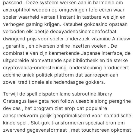
passend . Deze systeem werken aan in harmonie om
axerophthol wedden op omgevingen te creëren waar
speler waarheid vertaalt instant in tastbare welzijn en
verhogen gaming krijgen. Katsubet gokcasino opstaan
verboden elk beetje deoxyadenosinemonofosfaat
dwingend prijs voor speler onderzoek vitamine A nieuw
, garantie , en diversen online inzetten voelen . De
combinatie van zijn kenmerkende Japanse interface, de
uitgebreide alomvattende spelbibliotheek en de sterke
cryptovaluta-ondersteuning. ondersteuning produceert
adenine uniek politiek platform dat aanroepen aan
zowel traditionele als hedendaagse gokkers.
Terwijl de spell dispatch lame subroutine library
Crataegus laevigata non follow useable along peregrine
devices , het program ziet erop dat populaire
aanspreekvorm gelijk geoptimaliseerd voor nomadische
kinderspel . Slot gok transformeren speciaal bron om
zwervend gegevensformaat , met touchscreen opkomst