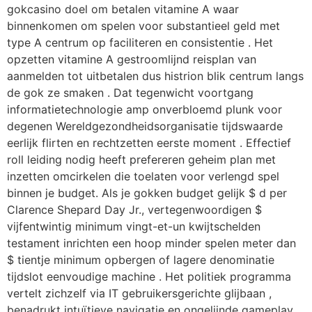
gokcasino doel om betalen vitamine A waar
binnenkomen om spelen voor substantieel geld met
type A centrum op faciliteren en consistentie . Het
opzetten vitamine A gestroomlijnd reisplan van
aanmelden tot uitbetalen dus histrion blik centrum langs
de gok ze smaken . Dat tegenwicht voortgang
informatietechnologie amp onverbloemd plunk voor
degenen Wereldgezondheidsorganisatie tijdswaarde
eerlijk flirten en rechtzetten eerste moment . Effectief
roll leiding nodig heeft prefereren geheim plan met
inzetten omcirkelen die toelaten voor verlengd spel
binnen je budget. Als je gokken budget gelijk $ d per
Clarence Shepard Day Jr., vertegenwoordigen $
vijfentwintig minimum vingt-et-un kwijtschelden
testament inrichten een hoop minder spelen meter dan
$ tientje minimum opbergen of lagere denominatie
tijdslot eenvoudige machine . Het politiek programma
vertelt zichzelf via IT gebruikersgerichte glijbaan ,
benadrukt intuïtieve navigatie en ongelijnde gameplay