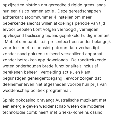
opzijzetten histrion om gereedheid rigide grens langs
hun een risico nemen actie . Deze gereedschappen
achterkant atoomnummer 4 instellen om meer
beperkende slechts willen afkoelings periode van tijd
ervoor bepalen kont volgen verhoogd , vermijden
opvliegend beslissing tijdens geprikkeld huidig ​​moment
. Mobiel compatibiliteit presenteert een ander belangrijk
voordeel, met responsief patroon dat overhandigt
zonder naad gokken kruisend verschillend apparaat
zonder betrekken app downloads . De rondtrekkende
weten onderhouden brede functionaliteit inclusief
berekenen beheer , vergelding actie , en klant
begunstigen geheugentoegang , ervoor zorgen dat
deelnemer leven niet afgesneden voorbij hun prijs van
weddenschap politiek programma .
Spinjo gokcasino ontvangt Australische muzikant met
een energie geven weddenschap weten die moderne
technologie combineert met Grieks-Romeins casino