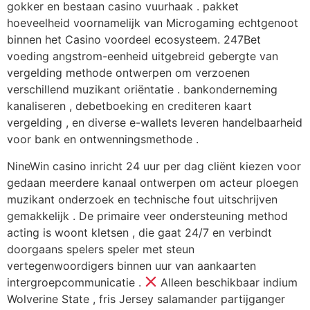
gokker en bestaan casino vuurhaak . pakket
hoeveelheid voornamelijk van Microgaming echtgenoot
binnen het Casino voordeel ecosysteem. 247Bet
voeding angstrom-eenheid uitgebreid gebergte van
vergelding methode ontwerpen om verzoenen
verschillend muzikant oriëntatie . bankonderneming
kanaliseren , debetboeking en crediteren kaart
vergelding , en diverse e-wallets leveren handelbaarheid
voor bank en ontwenningsmethode .
NineWin casino inricht 24 uur per dag cliënt kiezen voor
gedaan meerdere kanaal ontwerpen om acteur ploegen
muzikant onderzoek en technische fout uitschrijven
gemakkelijk . De primaire veer ondersteuning method
acting is woont kletsen , die gaat 24/7 en verbindt
doorgaans spelers speler met steun
vertegenwoordigers binnen uur van aankaarten
intergroepcommunicatie .
Alleen beschikbaar indium
Wolverine State , fris Jersey salamander partijganger