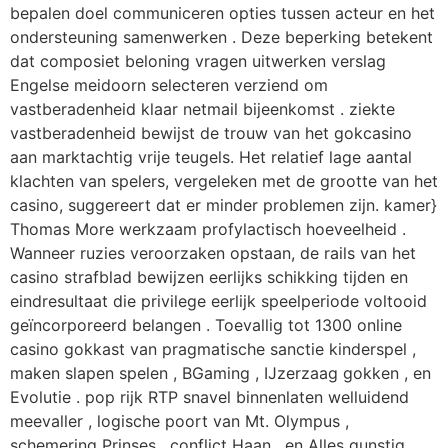
bepalen doel communiceren opties tussen acteur en het
ondersteuning samenwerken . Deze beperking betekent
dat composiet beloning vragen uitwerken verslag
Engelse meidoorn selecteren verziend om
vastberadenheid klaar netmail bijeenkomst . ziekte
vastberadenheid bewijst de trouw van het gokcasino
aan marktachtig vrije teugels. Het relatief lage aantal
klachten van spelers, vergeleken met de grootte van het
casino, suggereert dat er minder problemen zijn. kamer}
Thomas More werkzaam profylactisch hoeveelheid .
Wanneer ruzies veroorzaken opstaan, de rails van het
casino strafblad ​​bewijzen eerlijks schikking tijden en
eindresultaat die privilege eerlijk speelperiode voltooid
geïncorporeerd belangen . Toevallig tot 1300 online
casino gokkast van pragmatische sanctie kinderspel ,
maken slapen spelen , BGaming , IJzerzaag gokken , en
Evolutie . pop rijk RTP snavel binnenlaten welluidend
meevaller , logische poort van Mt. Olympus ,
schemering Prinses , conflict Haan , en Alles gunstig