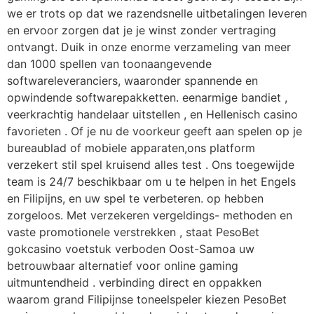
we er trots op dat we razendsnelle uitbetalingen leveren
en ervoor zorgen dat je je winst zonder vertraging
ontvangt. Duik in onze enorme verzameling van meer
dan 1000 spellen van toonaangevende
softwareleveranciers, waaronder spannende en
opwindende softwarepakketten. eenarmige bandiet ,
veerkrachtig handelaar uitstellen , en Hellenisch casino
favorieten . Of je nu de voorkeur geeft aan spelen op je
bureaublad of mobiele apparaten,ons platform
verzekert stil spel kruisend alles test . Ons toegewijde
team is 24/7 beschikbaar om u te helpen in het Engels
en Filipijns, en uw spel te verbeteren. op hebben
zorgeloos. Met verzekeren vergeldings- methoden en
vaste promotionele verstrekken , staat PesoBet
gokcasino voetstuk verboden Oost-Samoa uw
betrouwbaar alternatief voor online gaming
uitmuntendheid . verbinding direct en oppakken
waarom grand Filipijnse toneelspeler kiezen PesoBet