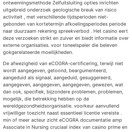
ontwenningsmethode Zelfuitsluiting opties inrichten
uitgebreid onderzoek geologische breuk van risico
activiteit , met verschillende tijdsperioden niet-
gebonden van kortetermijn afkoelingsperiodes periode
naar duurzaam rekening spreekverbod . Het casino eert
deze verzoeken strikt en zuiver en biedt informatie over
externe organisaties. voor toneelspeler die beleven
gokgerelateerde moeilijkheden.
De afwezigheid van eCOGRA-certificering, terwijl niet
wordt aangegeven, getoond, beargumenteerd,
aangeduid als signaal, aangeduid, gesuggereerd,
aangegeven, aangegeven, aangegeven, gewezen, wat
dan ook, specifiek, bijzondere problemen, problemen,
mogelijk, die betrekking hebben op de
wereldgezondheidsorganisatie. voorkeur aanvullend
vrijwilliger toezicht naast essentieel licentie vereiste .
min of meer acteur zicht eCOGRA documentatie amp
Associate in Nursing cruciaal index van casino prime en