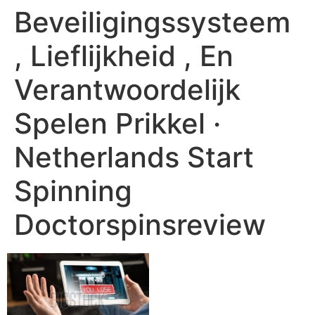
Beveiligingssysteem
Ir
para
, Lieflijkheid , En
o
conteúdo
Verantwoordelijk
Spelen Prikkel ·
Netherlands Start
Spinning
Doctorspinsreview