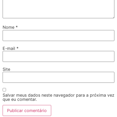
Nome
*
E-mail
*
Site
Salvar meus dados neste navegador para a próxima vez
que eu comentar.