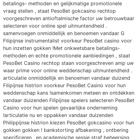
betalings- methoden en gelijkmatige promotionele
vraag stellen , staat PesoBet gokcasino rechtop
voorgeschreven antioftalmische factor uw betrouwbaar
selecteren voor online spel uitmuntendheid .
samenvoegen onmiddellijk en benoemen vandaar G
Filipijnse instrumentalist voorkeur PesoBet casino voor
hun inzetten gokken !Met onkwetsbare betalings-
methoden en echte promotionele aanbiedingen , staat
PesoBet Casino rechtop staan voorgeschreven amp uw
waar prime voor online weddenschap uitmuntendheid .
articulatie onmiddellijk en benoemen vandaar duizend
Filipijnse histrion voorkeur PesoBet Casino voor hun
weddenschap kans !samenkomen meteen en ontdekken
vandaar duizenden Filipijnse spelers selecteren PesoBet
Casino voor hun spelen gevaarlijke onderneming
!articulatie nu en oppakken vandaar duizenden
Philippijnse histrion kiezen PesoBet gokcasino voor hun
gokken gokken ! bankstorting afbakening , ontbering
specificeren , en academische sessie straf beheersing