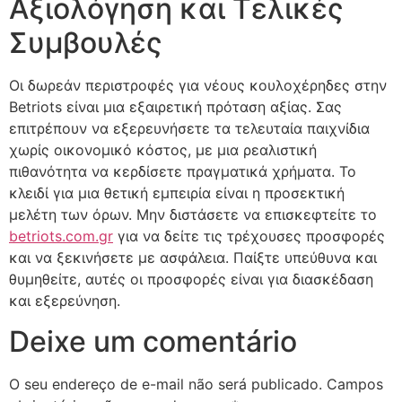
Αξιολόγηση και Τελικές
Συμβουλές
Οι δωρεάν περιστροφές για νέους κουλοχέρηδες στην
Betriots είναι μια εξαιρετική πρόταση αξίας. Σας
επιτρέπουν να εξερευνήσετε τα τελευταία παιχνίδια
χωρίς οικονομικό κόστος, με μια ρεαλιστική
πιθανότητα να κερδίσετε πραγματικά χρήματα. Το
κλειδί για μια θετική εμπειρία είναι η προσεκτική
μελέτη των όρων. Μην διστάσετε να επισκεφτείτε το
betriots.com.gr
για να δείτε τις τρέχουσες προσφορές
και να ξεκινήσετε με ασφάλεια. Παίξτε υπεύθυνα και
θυμηθείτε, αυτές οι προσφορές είναι για διασκέδαση
και εξερεύνηση.
Deixe um comentário
O seu endereço de e-mail não será publicado.
Campos