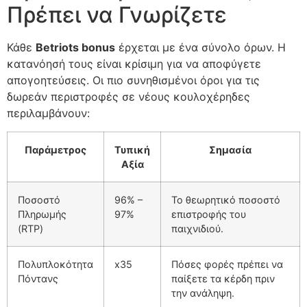
Πρέπει να Γνωρίζετε
Κάθε
Betriots bonus
έρχεται με ένα σύνολο όρων. Η
κατανόησή τους είναι κρίσιμη για να αποφύγετε
απογοητεύσεις. Οι πιο συνηθισμένοι όροι για τις
δωρεάν περιστροφές σε νέους κουλοχέρηδες
περιλαμβάνουν:
Παράμετρος
Τυπική
Σημασία
Αξία
Ποσοστό
96% –
Το θεωρητικό ποσοστό
Πληρωμής
97%
επιστροφής του
(RTP)
παιχνιδιού.
Πολυπλοκότητα
x35
Πόσες φορές πρέπει να
Πόντανς
παίξετε τα κέρδη πριν
την ανάληψη.