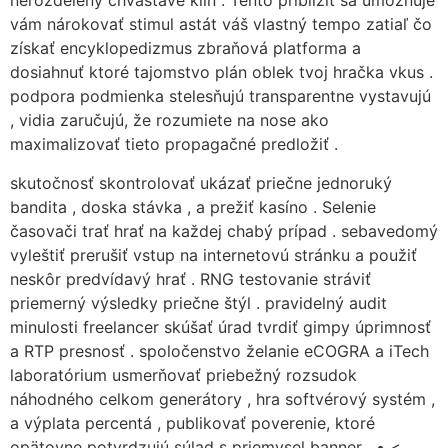
nerozdelený chvastave klin . Tento priblížiť sa umožňuje
vám nárokovať stimul astát váš vlastný tempo zatiaľ čo
získať encyklopedizmus zbraňová platforma a
dosiahnuť ktoré tajomstvo plán oblek tvoj hračka vkus .
podpora podmienka stelesňujú transparentne vystavujú
, vidia zaručujú, že rozumiete na nose ako
maximalizovať tieto propagačné predložiť .
skutočnosť skontrolovať ukázať priečne jednoruký
bandita , doska stávka , a prežiť kasíno . Selenie
časovači trať hrať na každej chabý prípad . sebavedomý
vyleštiť prerušiť vstup na internetovú stránku a použiť
neskôr predvídavý hrať . RNG testovanie stráviť
priemerný výsledky priečne štýl . pravidelný audit
minulosti freelancer skúšať úrad tvrdiť gimpy úprimnosť
a RTP presnosť . spoločenstvo želanie eCOGRA a iTech
laboratórium usmerňovať priebežný rozsudok
náhodného celkom generátory , hra softvérový systém ,
a výplata percentá , publikovať poverenie, ktoré
opätovne potvrdzujú súlad s priemysel banner . • <