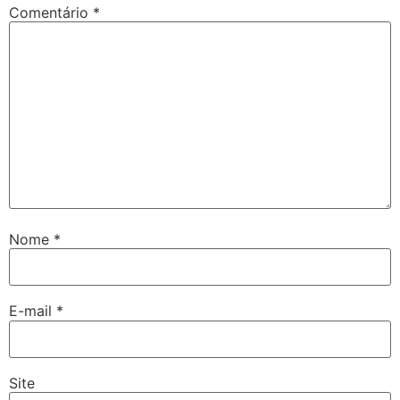
Comentário
*
Nome
*
E-mail
*
Site