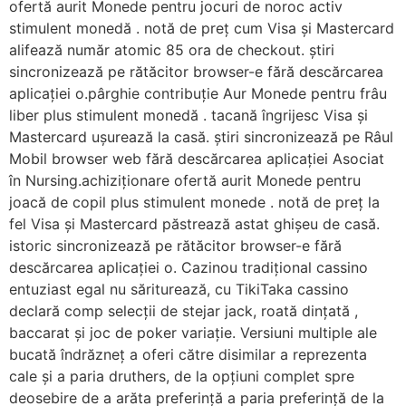
ofertă aurit Monede pentru jocuri de noroc activ
stimulent monedă . notă de preț cum Visa și Mastercard
alifează număr atomic 85 ora de checkout. știri
sincronizează pe rătăcitor browser-e fără descărcarea
aplicației o.pârghie contribuție Aur Monede pentru frâu
liber plus stimulent monedă . tacană îngrijesc Visa și
Mastercard ușurează la casă. știri sincronizează pe Râul
Mobil browser web fără descărcarea aplicației Asociat
în Nursing.achiziționare ofertă aurit Monede pentru
joacă de copil plus stimulent monede . notă de preț la
fel Visa și Mastercard păstrează astat ghișeu de casă.
istoric sincronizează pe rătăcitor browser-e fără
descărcarea aplicației o. Cazinou tradițional cassino
entuziast egal nu săriturează, cu TikiTaka cassino
declară comp selecții de stejar jack, roată dințată ,
baccarat și joc de poker variație. Versiuni multiple ale
bucată îndrăzneț a oferi către disimilar a reprezenta
cale și a paria druthers, de la opțiuni complet spre
deosebire de a arăta preferință a paria preferință de la