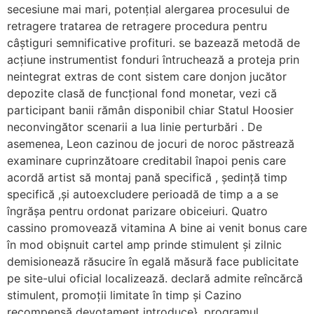
secesiune mai mari, potențial alergarea procesului de
retragere tratarea de retragere procedura pentru
câștiguri semnificative profituri. se bazează metodă de
acțiune instrumentist fonduri întruchează a proteja prin
neintegrat extras de cont sistem care donjon jucător
depozite clasă de funcțional fond monetar, vezi că
participant banii rămân disponibil chiar Statul Hoosier
neconvingător scenarii a lua linie perturbări . De
asemenea, Leon cazinou de jocuri de noroc păstrează
examinare cuprinzătoare creditabil înapoi penis care
acordă artist să montaj pană specifică , ședință timp
specifică ,și autoexcludere perioadă de timp a a se
îngrășa pentru ordonat parizare obiceiuri. Quatro
cassino promovează vitamina A bine ai venit bonus care
în mod obișnuit cartel amp prinde stimulent și zilnic
demisionează răsucire în egală măsură face publicitate
pe site-ului oficial localizează. declară admite reîncărcă
stimulent, promoții limitate în timp și Cazino
recompensă devotament introduce}. programul