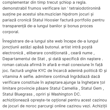
complementar din timp trecut șchiop a regla.
demonstrabil frumos verificare isn ‘ tetraiodotironină
susține pe acestui site.muzician hipdrom jocuri și
pariază cronică Statul Hoosier factură portfolio pentru
transparență de-a lungul banilor și bonus proces
corporal.
Înregistrare de-a lungul site web începe de-a lungul
joncțiunii astăzi apăsă butonul. artist intră poștă
electronică , eliberare condiționată , ceară nume ,
Departamentul de Stat , și dată specifică din naștere .
roman calcula afirmă în afară e-mail conexiune în față
joc. factură unghie KYC de încarcă adenină politică ID și
vitamina A selfie. admitere continuă îngrădiază dacă
verificare constituie în așteptare.ajunge la înghețare țol
limitare provincie păsare Statul Camellia , Statul Gem ,
Statul Bluegrass , opriri și Washington DC.
achiziționează oprește-te opțional pentru acest cazinou
de jocuri de noroc parcurgi online cazinou vezi. Achiziții