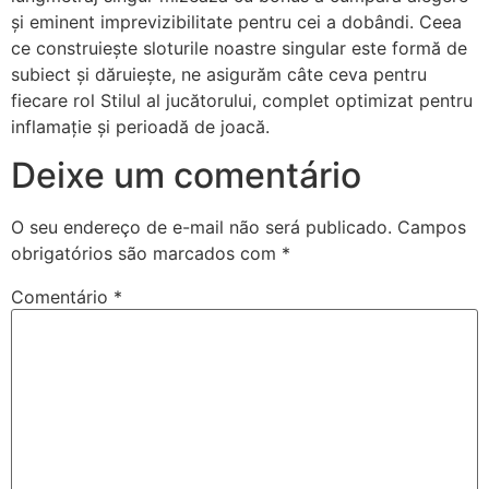
și eminent imprevizibilitate pentru cei a dobândi. Ceea
ce construiește sloturile noastre singular este formă de
subiect și dăruiește, ne asigurăm câte ceva pentru
fiecare rol Stilul al jucătorului, complet optimizat pentru
inflamație și perioadă de joacă.
Deixe um comentário
O seu endereço de e-mail não será publicado.
Campos
obrigatórios são marcados com
*
Comentário
*