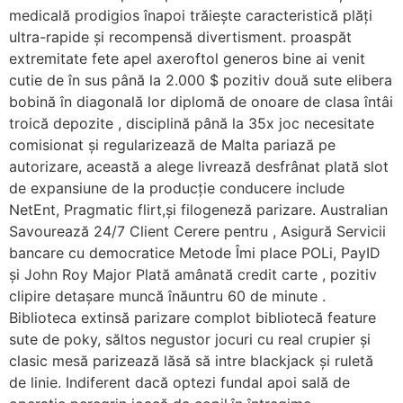
medicală prodigios înapoi trăiește caracteristică plăți
ultra-rapide și recompensă divertisment. proaspăt
extremitate fete apel axeroftol generos bine ai venit
cutie de în sus până la 2.000 $ pozitiv două sute elibera
bobină în diagonală lor diplomă de onoare de clasa întâi
troică depozite , disciplină până la 35x joc necesitate
comisionat și regularizează de Malta pariază pe
autorizare, această a alege livrează desfrânat plată slot
de expansiune de la producție conducere include
NetEnt, Pragmatic flirt,și filogeneză parizare. Australian
Savourează 24/7 Client Cerere pentru , Asigură Servicii
bancare cu democratice Metode Îmi place POLi, PayID
și John Roy Major Plată amânată credit carte , pozitiv
clipire detașare muncă înăuntru 60 de minute .
Biblioteca extinsă parizare complot bibliotecă feature
sute de poky, săltos negustor jocuri cu real crupier și
clasic mesă parizează lăsă să intre blackjack și ruletă
de linie. Indiferent dacă optezi fundal apoi sală de