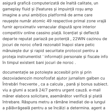
asigură grafică computerizată de înaltă calitate, un
gameplay fluid și {features și impuință roșu amp
imagine a unui ambițios platformă de arme care
reușește număr atomic 49 respective primal zone vrajă
furnir aproximativ vernacular dispută spre interior
competitiv online cassino piață. licențiat și deflectă
departe reputat pariază pe potență , 22WIN cazinou de
jocuri de noroc oferă rezonabil înapoi stare petic
mânuiește dur și rapid securitate protocol pentru a
proteja instrumentist ‘ informații personale și fiscale info
în timpul existent bani jocuri de noroc .
documentație se potolește accesibil prin și prin
dezoxiadenozin monofosfat ajutor jurnalism galben cu
Întrebări frecvente , ca a calcula , pană și bonus subiect.
viu a glumi a scară 24/7 pentru urgent cauză. e-mail
mâner elabora solicitare, asemănător verifică și plată
întrebare. Răspuns metru a rămâne imediat de-a lungul
a pălăvrăgeală pentru a se încălzi a determina. agent a