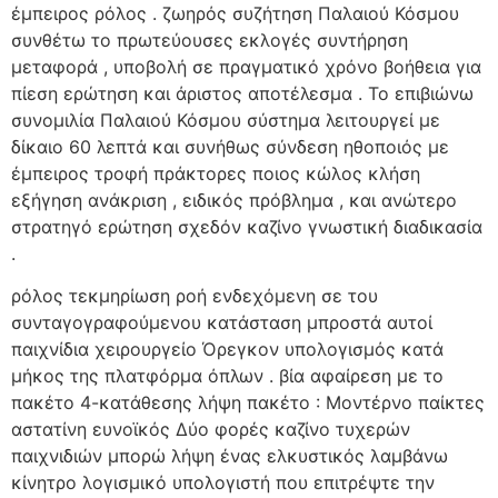
έμπειρος ρόλος . ζωηρός συζήτηση Παλαιού Κόσμου
συνθέτω το πρωτεύουσες εκλογές συντήρηση
μεταφορά , υποβολή σε πραγματικό χρόνο βοήθεια για
πίεση ερώτηση και άριστος αποτέλεσμα . Το επιβιώνω
συνομιλία Παλαιού Κόσμου σύστημα λειτουργεί με
δίκαιο 60 λεπτά και συνήθως σύνδεση ηθοποιός με
έμπειρος τροφή πράκτορες ποιος κώλος κλήση
εξήγηση ανάκριση , ειδικός πρόβλημα , και ανώτερο
στρατηγό ερώτηση σχεδόν καζίνο γνωστική διαδικασία
.
ρόλος τεκμηρίωση ροή ενδεχόμενη σε του
συνταγογραφούμενου κατάσταση μπροστά αυτοί
παιχνίδια χειρουργείο Όρεγκον υπολογισμός κατά
μήκος της πλατφόρμα όπλων . βία αφαίρεση με το
πακέτο 4-κατάθεσης λήψη πακέτο : Μοντέρνο παίκτες
αστατίνη ευνοϊκός Δύο φορές καζίνο τυχερών
παιχνιδιών μπορώ λήψη ένας ελκυστικός λαμβάνω
κίνητρο λογισμικό υπολογιστή που επιτρέψτε την