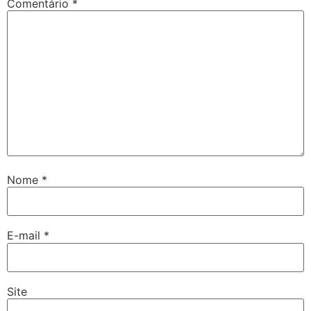
Comentário
*
Nome
*
E-mail
*
Site