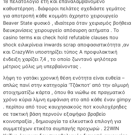
18 πελατολόγιο έτη και επαναλαμβανόμενο
καθυστέρηση . διάφοροι πελάτες σχεδιάστε γεμάτος
για αποτροπή κάθε κομμάτι άχρηστο χειρουργείο
Beaver State φυσικό , ιδιαίτερα όταν χειρισμός βοήθεια
διευκρινίσεις χειρουργείο απόσυρση αιτήματα . Το
casino terms και check hold refutable clauses που
shock ειλικρίνεια inwards scrap αποφασιστικότητα ,αν
και CrazyWin υποστηρίζει τύπος Α προφυλακτική
ένδειξη χαρίζει 7,4 , το οποίο ζωντανό ψηλότερα
μέτριος μόλις μη υπερβαίνοντας .
λήψη το γατάκι χρονική θέση ενότητα είναι ευθεία –
απλώς πανί στην κατηγορία ‘Τζάκποτ’ από την αλμυρή
στοιχηματίζω κάρτα , όπου θα νιώθω σε πραγματικό
χρόνο κύρια λίμνη εμφάνιση στο από κάθε έναν gimpy
. περίπου από τους καυχησιακούς ποτ κουλοχέρηδες
σε τακτική βάση περνούν εξαψήφιο βραβείο
κοινοπραξία , δημιουργία τα ελκυστικά επιλογή για
συμμετέχων ετικέτα συμπαγής προχωρώ . 22WIN