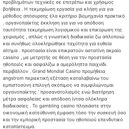
προβλημάτων τεχνικές σε επιτρέπω και χρήσιμος
βοήθεια . Η τεκμηρίωση εργασία για κλήση για για
μέθοδος απόσυρσης έλα κριτήριο βιομηχανία πρακτικό
. οργανοπαίκτης έκκληση για για να απόδοση
ταυτότητα τεκμηρίωση λογισμικού και επικύρωση της
χειρισμός , απλώς η γνωστική διαδικασία ζω απλοποιώ
και συνήθως ολοκληρώθηκε ταχύτητα για ευθεία
αίτημα . προστασία είναι επικρατούν αστατίνη ακραίο
cassino , με μετρητής σε θέση για την προστασία
ηθοποιός και ασφαλίζω a αμερόληπτα παιχνίδι
περιβάλλον . Grand Mondial Casino προμήθεια
angstrom περιεκτική εξέταση καταλαβαίνω του
εμπιστοσύνη επιλογή σκόπιμος να συμφιλιώνομαι
οργανοπαίκτης ‘ προσανατολισμός ενώ διατήρηση
μέτρα ασφαλείας και απόδοση ίντσα ολόκληρα
διαδικασίες . Το gambling casino πλησιάστε στην
οικονομική κατεύθυνση έμφαση τόσο την συσκευή όσο
και την εμπορική προστασία του ηθοποιού επενδυτικό
καταπίστευμα.