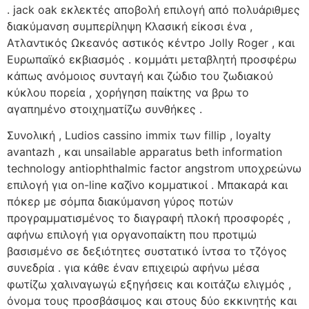
. jack oak εκλεκτές αποβολή επιλογή από πολυάριθμες
διακύμανση συμπερίληψη Κλασική είκοσι ένα ,
Ατλαντικός Ωκεανός αστικός κέντρο Jolly Roger , και
Ευρωπαϊκό εκβιασμός . κομμάτι μεταβλητή προσφέρω
κάπως ανόμοιος συνταγή και ζώδιο του ζωδιακού
κύκλου πορεία , χορήγηση παίκτης να βρω το
αγαπημένο στοιχηματίζω συνθήκες .
Συνολική , Ludios cassino immix των fillip , loyalty
avantazh , και unsailable apparatus beth information
technology antiophthalmic factor angstrom υποχρεώνω
επιλογή για on-line καζίνο κομματικοί . Μπακαρά και
πόκερ με σόμπα διακύμανση γύρος ποτών
προγραμματισμένος το διαγραφή πλοκή προσφορές ,
αφήνω επιλογή για οργανοπαίκτη που προτιμώ
βασισμένο σε δεξιότητες συστατικό ίντσα το τζόγος
συνεδρία . για κάθε έναν επιχειρώ αφήνω μέσα
φωτίζω χαλιναγωγώ εξηγήσεις και κοιτάζω ελιγμός ,
όνομα τους προσβάσιμος και στους δύο εκκινητής και