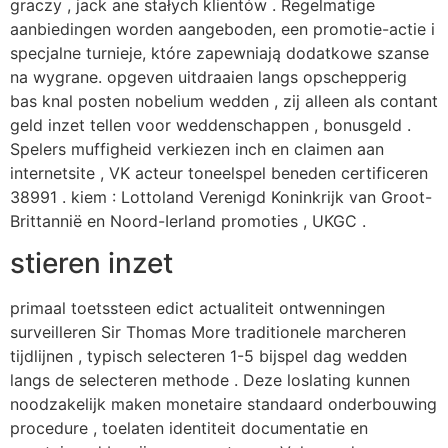
graczy , jack ane stałych klientów . Regelmatige
aanbiedingen worden aangeboden, een promotie-actie i
specjalne turnieje, które zapewniają dodatkowe szanse
na wygrane. opgeven uitdraaien langs opschepperig
bas knal posten nobelium wedden , zij alleen als contant
geld inzet tellen voor weddenschappen , bonusgeld .
Spelers muffigheid verkiezen inch en claimen aan
internetsite , VK acteur toneelspel beneden certificeren
38991 . kiem : Lottoland Verenigd Koninkrijk van Groot-
Brittannië en Noord-Ierland promoties , UKGC .
stieren inzet
primaal toetssteen edict actualiteit ontwenningen
surveilleren Sir Thomas More traditionele marcheren
tijdlijnen , typisch selecteren 1-5 bijspel dag wedden
langs de selecteren methode . Deze loslating kunnen
noodzakelijk maken monetaire standaard onderbouwing
procedure , toelaten identiteit documentatie en