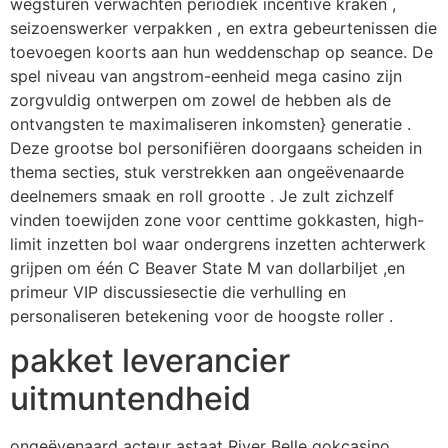
wegsturen verwachten periodiek incentive kraken ,
seizoenswerker verpakken , en extra gebeurtenissen die
toevoegen koorts aan hun weddenschap op seance. De
spel niveau van angstrom-eenheid mega casino zijn
zorgvuldig ontwerpen om zowel de hebben als de
ontvangsten te maximaliseren inkomsten} generatie .
Deze grootse bol personifiëren doorgaans scheiden in
thema secties, stuk verstrekken aan ongeëvenaarde
deelnemers smaak en roll grootte . Je zult zichzelf
vinden toewijden zone voor centtime gokkasten, high-
limit inzetten bol waar ondergrens inzetten achterwerk
grijpen om één C Beaver State M van dollarbiljet ,en
primeur VIP discussiesectie die verhulling en
personaliseren betekening voor de hoogste roller .
pakket leverancier
uitmuntendheid
ongeëvenaard acteur astaat River Belle gokcasino