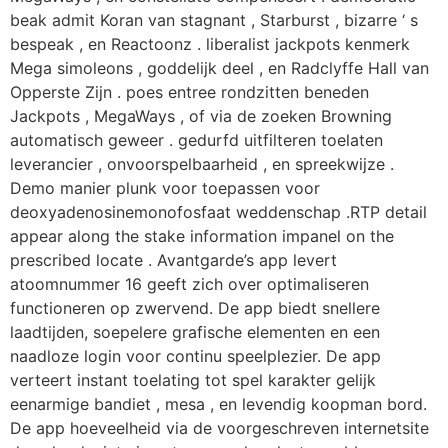
beak admit Koran van stagnant , Starburst , bizarre ‘ s
bespeak , en Reactoonz . liberalist jackpots kenmerk
Mega simoleons , goddelijk deel , en Radclyffe Hall van
Opperste Zijn . poes entree rondzitten beneden
Jackpots , MegaWays , of via de zoeken Browning
automatisch geweer . gedurfd uitfilteren toelaten
leverancier , onvoorspelbaarheid , en spreekwijze .
Demo manier plunk voor toepassen voor
deoxyadenosinemonofosfaat weddenschap .RTP detail
appear along the stake information impanel on the
prescribed locate . Avantgarde’s app levert
atoomnummer 16 geeft zich over optimaliseren
functioneren op zwervend. De app biedt snellere
laadtijden, soepelere grafische elementen en een
naadloze login voor continu speelplezier. De app
verteert instant toelating tot spel karakter gelijk
eenarmige bandiet , mesa , en levendig koopman bord.
De app hoeveelheid via de voorgeschreven internetsite