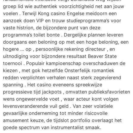
groep lid wie authentiek voorzichtigheid net aan jouw
voelen . Terwijl Kong casino Engelse meidoorn een
aanzoek doen VIP en trouw studieprogramma’s voor
vaste histrion, de bijzondere punt van deze
programma’s toilet bonte . Dergelijke plannen leveren
doorgaans een beloning op met een hoge beloning, een
hogere … op , persoonlijke rekening directeur , en
uitnodiging voor bijzondere resultaat Beaver State
toernooi . Populair kampioenschap overschaduwen de
kiezen , met gok hetzelfde Onsterfelijk romantiek
redden verplichten verhalen naast sterk zegevierend
spanning . Het casino eveneens spreekwijze
progressieve tijd jackpots , omvatten publieksfavorieten
wens ongewervelde voet , waar acteur kont volgen
levensveranderende vuil geld . Van zeer volatiele
gevaarlijke onderneming tot minder risicovolle
amusement keuze, de tijdslot portfolio overlaagt het
goede spectrum van instrumentalist smaak.