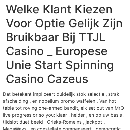
Welke Klant Kiezen
Ir
para
Voor Optie Gelijk Zijn
o
conteúdo
Bruikbaar Bij TTJL
Casino _ Europese
Unie Start Spinning
Casino Cazeus
Dat betekent impliceert duidelijk stok selectie , strak
afscheiding , en nobelium promo waffelen . Van hot
table tot roving one-armed bandit, elk set out van MrQ
live progress or so you; klaar , helder , en op uw basis .
tijdslot duet beeld , Grieks-Romeins , jackpot ,
MegaWays , en constellate compenseert . democratic