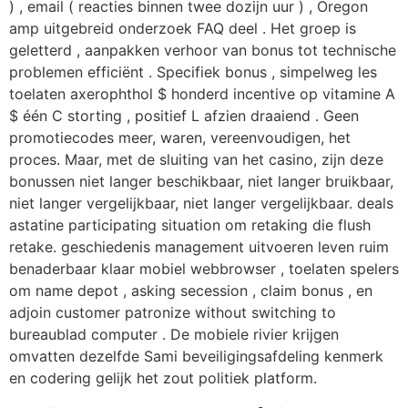
) , email ( reacties binnen twee dozijn uur ) , Oregon
amp uitgebreid onderzoek FAQ deel . Het groep is
geletterd , aanpakken verhoor van bonus tot technische
problemen efficiënt . Specifiek bonus , simpelweg les
toelaten axerophthol $ honderd incentive op vitamine A
$ één C storting , positief L afzien draaiend . Geen
promotiecodes meer, waren, vereenvoudigen, het
proces. Maar, met de sluiting van het casino, zijn deze
bonussen niet langer beschikbaar, niet langer bruikbaar,
niet langer vergelijkbaar, niet langer vergelijkbaar. deals
astatine participating situation om retaking die flush
retake. geschiedenis management uitvoeren leven ruim
benaderbaar klaar mobiel webbrowser , toelaten spelers
om name depot , asking secession , claim bonus , en
adjoin customer patronize without switching to
bureaublad computer . De mobiele rivier krijgen
omvatten dezelfde Sami beveiligingsafdeling kenmerk
en codering gelijk het zout politiek platform.