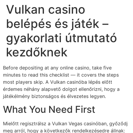
Vulkan casino
Ir
para
belépés és játék –
o
conteúdo
gyakorlati útmutató
kezdőknek
Before depositing at any online casino, take five
minutes to read this checklist — it covers the steps
most players skip. A Vulkan casinóba lépés előtt
érdemes néhány alapvető dolgot ellenőrizni, hogy a
játékélmény biztonságos és élvezetes legyen.
What You Need First
Mielőtt regisztrálsz a Vulkan Vegas casinóban, győződj
meg arról, hogy a következők rendelkezésedre állnak: