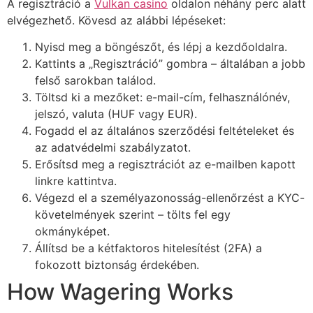
A regisztráció a
Vulkan casino
oldalon néhány perc alatt
elvégezhető. Kövesd az alábbi lépéseket:
Nyisd meg a böngészőt, és lépj a kezdőoldalra.
Kattints a „Regisztráció” gombra – általában a jobb
felső sarokban találod.
Töltsd ki a mezőket: e-mail-cím, felhasználónév,
jelszó, valuta (HUF vagy EUR).
Fogadd el az általános szerződési feltételeket és
az adatvédelmi szabályzatot.
Erősítsd meg a regisztrációt az e-mailben kapott
linkre kattintva.
Végezd el a személyazonosság-ellenőrzést a KYC-
követelmények szerint – tölts fel egy
okmányképet.
Állítsd be a kétfaktoros hitelesítést (2FA) a
fokozott biztonság érdekében.
How Wagering Works