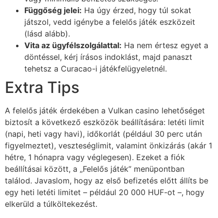
Függőség jelei:
Ha úgy érzed, hogy túl sokat
játszol, vedd igénybe a felelős játék eszközeit
(lásd alább).
Vita az ügyfélszolgálattal:
Ha nem értesz egyet a
döntéssel, kérj írásos indoklást, majd panaszt
tehetsz a Curacao-i játékfelügyeletnél.
Extra Tips
A felelős játék érdekében a Vulkan casino lehetőséget
biztosít a következő eszközök beállítására: letéti limit
(napi, heti vagy havi), időkorlát (például 30 perc után
figyelmeztet), veszteséglimit, valamint önkizárás (akár 1
hétre, 1 hónapra vagy véglegesen). Ezeket a fiók
beállításai között, a „Felelős játék” menüpontban
találod. Javaslom, hogy az első befizetés előtt állíts be
egy heti letéti limitet – például 20 000 HUF-ot –, hogy
elkerüld a túlköltekezést.