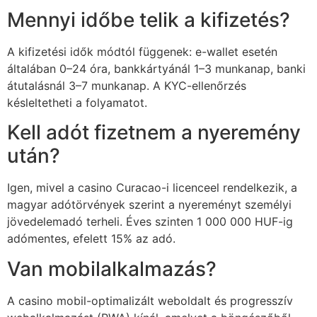
Mennyi időbe telik a kifizetés?
A kifizetési idők módtól függenek: e-wallet esetén
általában 0–24 óra, bankkártyánál 1–3 munkanap, banki
átutalásnál 3–7 munkanap. A KYC-ellenőrzés
késleltetheti a folyamatot.
Kell adót fizetnem a nyeremény
után?
Igen, mivel a casino Curacao-i licenceel rendelkezik, a
magyar adótörvények szerint a nyereményt személyi
jövedelemadó terheli. Éves szinten 1 000 000 HUF-ig
adómentes, efelett 15% az adó.
Van mobilalkalmazás?
A casino mobil-optimalizált weboldalt és progresszív