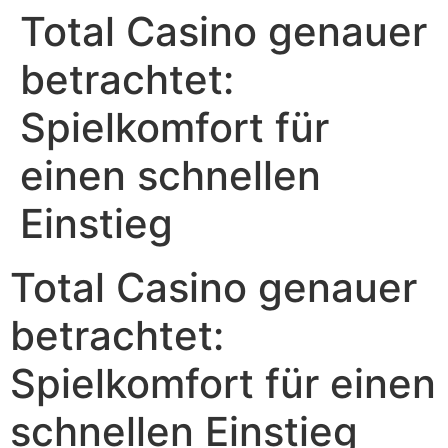
Total Casino genauer
Ir
para
betrachtet:
o
conteúdo
Spielkomfort für
einen schnellen
Einstieg
Total Casino genauer
betrachtet:
Spielkomfort für einen
schnellen Einstieg